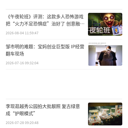
《午夜轮班》评测：这款多人恐怖游戏
把“火力不足恐惧症”治好了 创意融合
超商经营与怪谈
2026-08-04 11:59:47
邹市明的难题：宝妈创业巨型版 IP经营
翻车现场
2026-07-16 09:32:04
李现逛越秀公园拍大批靓照 复古绿意
成“护眼模式”
2026-07-28 09:20:48