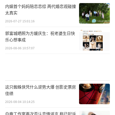
内娱首个妈妈陪恋恋综 两代婚恋观碰撞
太真实
2026-07-27 15:01:16
郭富城晒照为方媛庆生：祝老婆生日快
乐心想事成
2026-08-06 10:57:07
这只蜘蛛侠凭什么逆势大爆 创影史票房
佳绩
2026-08-04 10:14:25
白鹿工作室再次否认恋情谣言 称已起诉