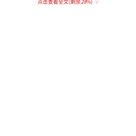
如今，孙怡凭借《乘风2026》的舞台表现
点击查看全文(剩余
28
%)
持续圈粉，徐艺洋也因多领域发展人气高涨。
昔日荧幕搭档再度引发热议，网友纷纷感
慨：“双美同框太有化学反应，当年怎么没注
意到这段合作”。这场合作不仅是两人演技的
历练，更成为彼此演艺路上的有趣印记，也让
观众看到职场剧中真实又鲜活的人际群像。
（责
任编辑：zx0176）