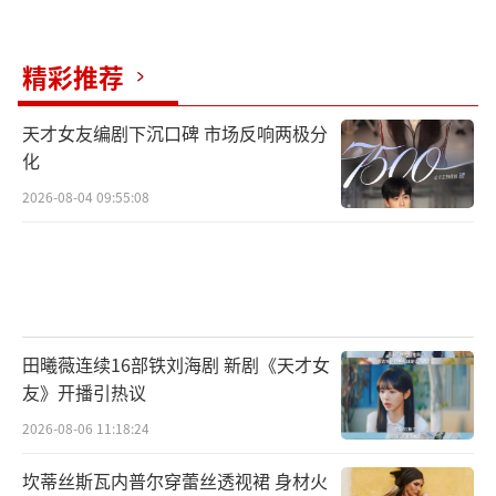
精彩推荐
天才女友编剧下沉口碑 市场反响两极分
化
2026-08-04 09:55:08
田曦薇连续16部铁刘海剧 新剧《天才女
友》开播引热议
2026-08-06 11:18:24
坎蒂丝斯瓦内普尔穿蕾丝透视裙 身材火