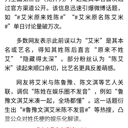
过官方渠道公开。该信息迅速引爆微博话题，
如“#艾米原来姓陈#”“#艾米原名陈艾米
#”单日讨论量破万次。
多数网友表示此前误以为“艾米”是其本
名或艺名，得知其姓陈后直言“原来不姓
艾”“隐藏得太深”。部分粉丝认为“陈艾
米”读起来顺口亲切，比艺名更具反差萌感。
网友将艾米与陈鲁豫、陈文淇等艺人关
联，调侃“陈姓在娱乐圈不发音”，例如“鲁
豫文淇艾米凑一起，全场都懂”。这一话题衍
生出“#鲁豫文淇艾米陈不发音#”等热搜，凸
显公众对姓氏梗的娱乐化解读。