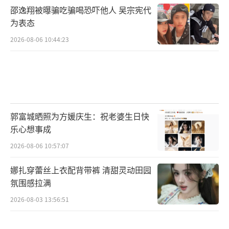
邵逸翔被曝骗吃骗喝恐吓他人 吴宗宪代
为表态
2026-08-06 10:44:23
郭富城晒照为方媛庆生：祝老婆生日快
乐心想事成
2026-08-06 10:57:07
娜扎穿蕾丝上衣配背带裤 清甜灵动田园
氛围感拉满
2026-08-03 13:56:51