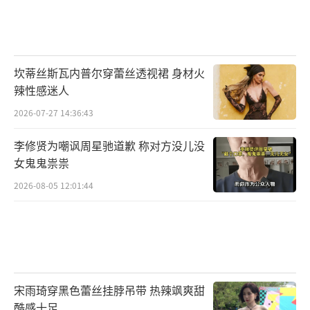
坎蒂丝斯瓦内普尔穿蕾丝透视裙 身材火
辣性感迷人
2026-07-27 14:36:43
李修贤为嘲讽周星驰道歉 称对方没儿没
女鬼鬼祟祟
2026-08-05 12:01:44
宋雨琦穿黑色蕾丝挂脖吊带 热辣飒爽甜
酷感十足