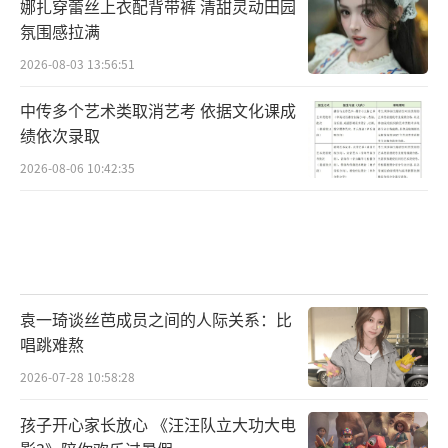
娜扎穿蕾丝上衣配背带裤 清甜灵动田园
氛围感拉满
2026-08-03 13:56:51
中传多个艺术类取消艺考 依据文化课成
绩依次录取
2026-08-06 10:42:35
袁一琦谈丝芭成员之间的人际关系：比
唱跳难熬
2026-07-28 10:58:28
孩子开心家长放心 《汪汪队立大功大电