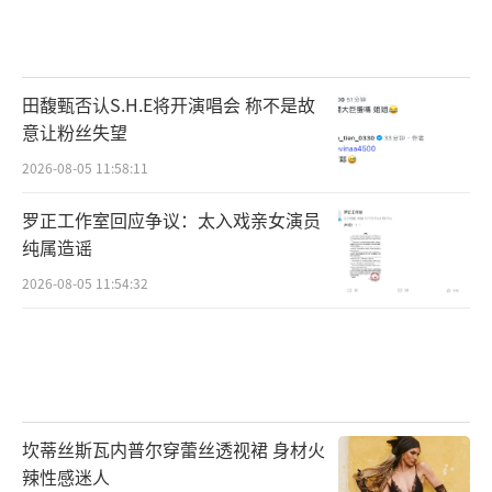
田馥甄否认S.H.E将开演唱会 称不是故
意让粉丝失望
2026-08-05 11:58:11
罗正工作室回应争议：太入戏亲女演员
纯属造谣
2026-08-05 11:54:32
坎蒂丝斯瓦内普尔穿蕾丝透视裙 身材火
辣性感迷人