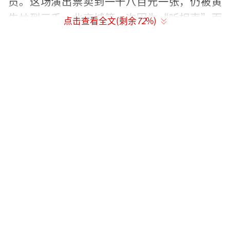
员。这场演出票卖到一千八百元一张，仍被黄
牛炒到三千，北京城第一次因为“听相声”而
点击查看全文(剩余
72
%)
沸腾。
2008年奥运前夕，德云社在人民大会堂连
演三场，座无虚席；2011年，《纽约时报》用
整版标题《相声在京城复兴》报道他们。文章
写道：“当年轻人不再去剧场，郭德纲却把老
观众重新拉回舞台。”那一刻，相声从“非
遗”名单正式走进“流量”中心。
郭德纲与于谦搭档登上央视春晚，表演
《败家子》。节目播出后，微博话题#郭德纲于
谦春晚#阅读量破两亿。有人调侃：“原来春晚
也能把人逗乐。”自此，主流媒体与民间剧场