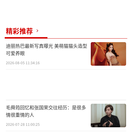
走。每次低谷，两人都咬牙把观众请回剧场；
每次高潮，他们又提醒徒弟们“别飘”。相声
的今天，是一场接力赛的结果。
精彩推荐
当聚光灯再次亮起，台下笑声滚过长安
迪丽热巴最新写真曝光 美萌猫猫头造型
街，老观众会想起1996年那个寒冷的冬夜；新
可爱养眼
观众或许不知道，让他们捧腹的段子，曾是两
2026-08-05 11:34:16
位老人用体温捂热的冷板凳。
（责任编辑：0882）
毛舜筠回忆和张国荣交往经历：是很多
情很重情的人
2026-07-28 11:00:25