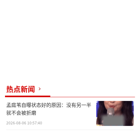
完成和解，相声第一次实现“电视+剧场”双栖
繁荣。
很多人以为于谦只是“抽烟喝酒烫头”，
其实他16岁考入北京市戏曲学校，跟王世臣、
石富宽学艺，科班底子比郭德纲还扎实。2004
年正式加入德云社，把“量活”做成一门艺
术：当郭德纲抛出包袱，他三秒接住，再反手
甩回更大的笑点。观众说：“听于谦说话，像
给心脏装了个稳压器。”
热点新闻
2005年以后，张文顺离世、李菁退出，郭
孟庭苇自曝状态好的原因：没有另一半
德纲扛下所有。他一边演出，一边给徒弟们开
就不会被折磨
工资、租剧场、谈版权；2010年“八月风
2026-08-06 10:57:40
波”几乎让社团解散，他跪在台下挨个给师傅