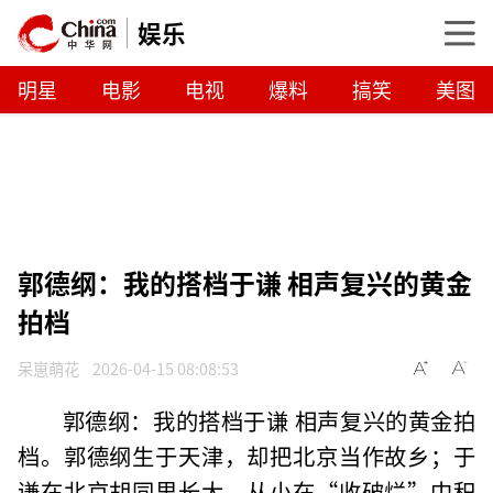
娱乐
明星
电影
电视
爆料
搞笑
美图
郭德纲：我的搭档于谦 相声复兴的黄金
拍档
呆崽萌花
2026-04-15 08:08:53
郭德纲：我的搭档于谦 相声复兴的黄金拍
档。郭德纲生于天津，却把北京当作故乡；于
谦在北京胡同里长大，从小在“收破烂”中积