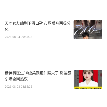
磕头求情。如今，德云社全球粉丝超三千万，
开设二十余家分社，年演出超千场，真正做
到“让相声像快餐一样随处可买”。
天才女友编剧下沉口碑 市场反响两极分
郭德纲常说：“相声不是逗乐那么简单，
化
它是把人情世故唱给你听。”从《托妻献子》
2026-08-04 09:55:08
到《学聋哑》，他把市井烟火、师门恩怨、人
情冷暖全部塞进段子。观众笑完才发现：原来
自己也在被“照镜子”。这种“旧瓶新酒”，
让老段子长出新的根。
精神科医生10级美颜证件照火了 反差感
引爆全网热议
从1996到2026，德云社走过二十六载寒
暑；从天津小子到北京大爷，郭德纲与于谦搭
2026-08-03 08:35:15
档十九年。他们见证了相声从“灭绝”到“复
兴”，也经历了同行排挤、票房寒冬、徒弟出