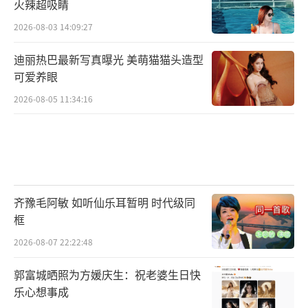
火辣超吸睛
2026-08-03 14:09:27
迪丽热巴最新写真曝光 美萌猫猫头造型
可爱养眼
2026-08-05 11:34:16
齐豫毛阿敏 如听仙乐耳暂明 时代级同
框
2026-08-07 22:22:48
郭富城晒照为方媛庆生：祝老婆生日快
乐心想事成