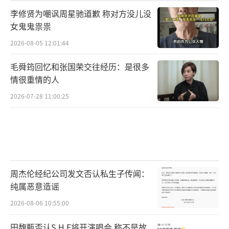
李修贤为嘲讽周星驰道歉 称对方没儿没
女鬼鬼祟祟
2026-08-05 12:01:44
毛舜筠回忆和张国荣交往经历：是很多
情很重情的人
2026-07-28 11:00:25
周杰伦经纪公司发文否认私生子传闻：
纯属恶意造谣
2026-08-06 10:55:00
田馥甄否认S.H.E将开演唱会 称不是故