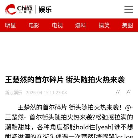
娱乐
明星
电影
电视
爆料
搞笑
美图
王楚然的首尔碎片 街头随拍火热来袭
新浪娱乐
2026-04-15 11:23:08
王楚然的首尔碎片 街头随拍火热来袭！@-
王楚然- 首尔街头随拍火热来袭?松弛感拉满的
潮酷甜妹，各种角度都能hold住[yeah]谁不想
酣畅淋漓的在街头偶遇一次楚然[捂嘴哭]cr.log