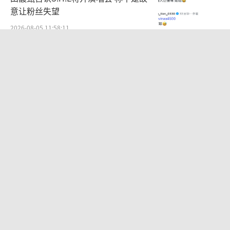
意让粉丝失望
2026-08-05 11:58:11
金裕贞浅金短发亮相新刊 明艳复古慵懒
魅惑
2026-07-20 17:06:05
《蜘蛛侠》官方晒荷兰弟打戏花絮 疑回
应替身传闻
2026-08-06 10:47:34