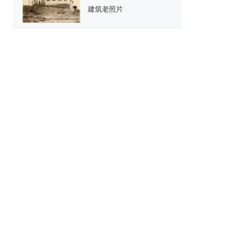
建筑老照片