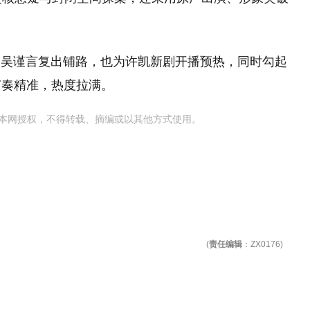
为吴谨言复出铺路，也为许凯新剧开播预热，同时勾起
节奏精准，热度拉满。
本网授权，不得转载、摘编或以其他方式使用。
(
责任编辑
：ZX0176)