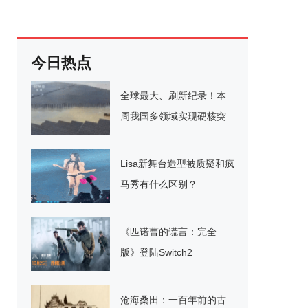
今日热点
全球最大、刷新纪录！本
周我国多领域实现硬核突
破
Lisa新舞台造型被质疑和疯
马秀有什么区别？
《匹诺曹的谎言：完全
版》登陆Switch2
沧海桑田：一百年前的古