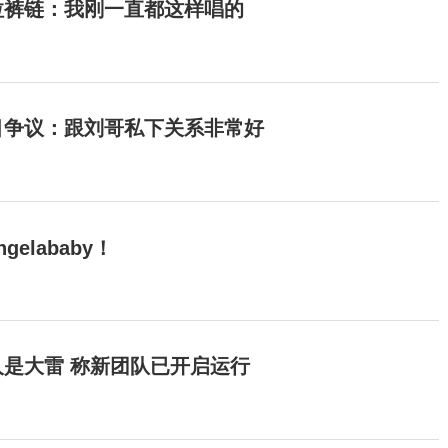
拉裤链：我刚一直都这样唱的
目争议：跟刘哥私下关系非常好
elababy！
是大雷 称新团队已开启运行