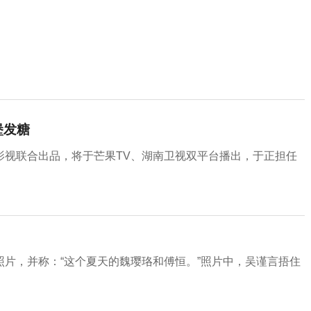
堡发糖
和影视联合出品，将于芒果TV、湖南卫视双平台播出，于正担任
，并称：“这个夏天的魏璎珞和傅恒。”照片中，吴谨言捂住