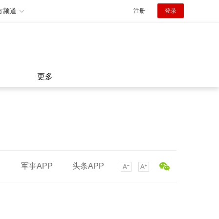
方频道
注册
登录
更多
军事APP
头条APP