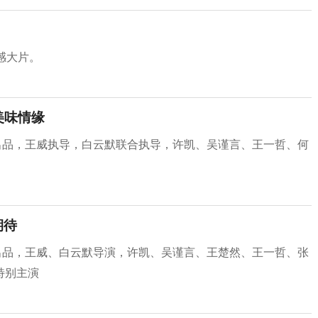
感大片。
美味情缘
出品，王威执导，白云默联合执导，许凯、吴谨言、王一哲、何
期待
出品，王威、白云默导演，许凯、吴谨言、王楚然、王一哲、张
特别主演