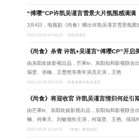
“傅璎”CP许凯吴谨言雪景大片氛围感满满
3月4日，电视剧《尚食》晒出许凯吴谨言雪景氛围
2022-03-04 15:48:33
许凯吴谨言
《尚食》杀青 许凯+吴谨言“傅璎CP”开启
由东阳欢娱影视出品，芒果tv、东阳知和影视联合
瑞贤、张楠、王楚然等青年演员主演，王艳
2021-02-05 08:33:25
尚食杀青许凯吴谨言
《尚食》将迎收官 许凯吴谨言情归何处引
由芒果tv、东阳欢娱影视出品，东阳知和影视联合
楠、何奉天、刘敏领衔主演，何瑞贤、王艳、练练
2022-03-25 15:29:52
《尚食》将迎收官