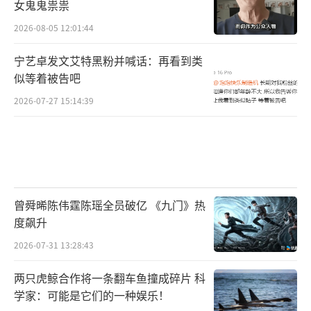
女鬼鬼祟祟
2026-08-05 12:01:44
宁艺卓发文艾特黑粉并喊话：再看到类
似等着被告吧
2026-07-27 15:14:39
曾舜晞陈伟霆陈瑶全员破亿 《九门》热
度飙升
2026-07-31 13:28:43
两只虎鲸合作将一条翻车鱼撞成碎片 科
学家：可能是它们的一种娱乐！