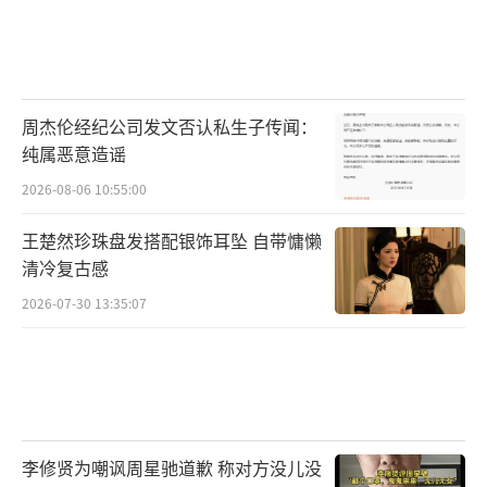
周杰伦经纪公司发文否认私生子传闻：
纯属恶意造谣
2026-08-06 10:55:00
王楚然珍珠盘发搭配银饰耳坠 自带慵懒
清冷复古感
2026-07-30 13:35:07
李修贤为嘲讽周星驰道歉 称对方没儿没