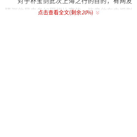
对于朴宝剑此次上海之行的目的，有网友
猜测他是来参加围棋比赛的，毕竟他在电视剧
点击查看全文(剩余
20
%)
中饰演过天才围棋少年阿泽的角色。不过，无
论原因是什么，重要的是大家都希望他能够玩
得开心。
（责任编辑：0882）