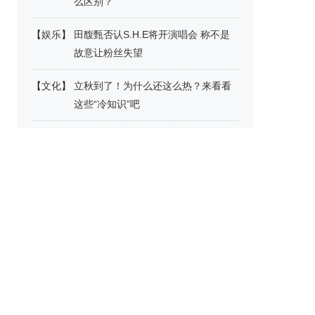
么区别？
【
娱乐
】
田馥甄否认S.H.E将开演唱会 称不是
故意让粉丝失望
【
文化
】
立秋到了！为什么还这么热？来看看
这些“冷知识”吧