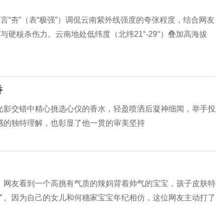
言“夯”（表“极强”）调侃云南紫外线强度的夸张程度，结合网友
与硬核杀伤力。云南地处低纬度（北纬21°-29°）叠加高海拔
香
光影交错中精心挑选心仪的香水，轻盈喷洒后凝神细闻，举手投
感的独特理解，也彰显了他一贯的审美坚持
。网友看到一个高挑有气质的辣妈背着帅气的宝宝，孩子皮肤特
了。因为自己的女儿和何穗家宝宝年纪相仿，这位网友主动打了