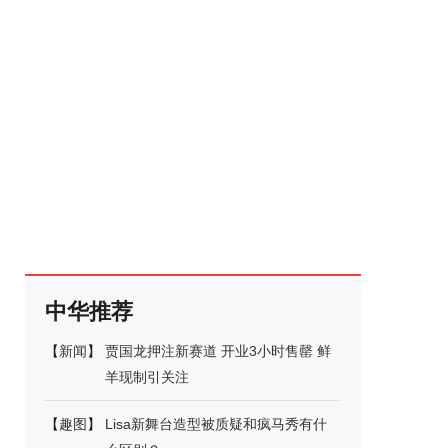
中华推荐
【
新闻
】
贾国龙押注新赛道 开业3小时售罄 鲜
羊现制引关注
【
趣图
】
Lisa新舞台造型被质疑和疯马秀有什