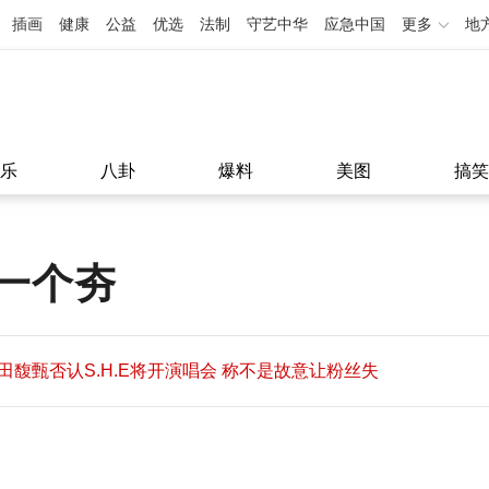
插画
健康
公益
优选
法制
守艺中华
应急中国
更多
地
乐
八卦
爆料
美图
搞笑
一个夯
田馥甄否认S.H.E将开演唱会 称不是故意让粉丝失
望
田馥甄否认S.H.E将开演唱会 称不是故意让粉丝失
11:08
望
11:08