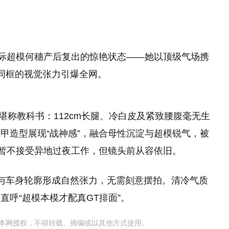
国际超模何穗产后复出的惊艳状态——她以顶级气场携
车同框的视觉张力引爆全网。
理堪称教科书：112cm长腿、冷白皮及紧致腰腹毫无生
甲造型展现“战神感”，融合母性沉淀与超模锐气，被
，暂不接受异地过夜工作，但镜头前从容依旧。
便与车身轮廓形成自然张力，无需刻意摆拍。清冷气质
呼“超模本模才配真GT排面”。
本网授权，不得转载、摘编或以其他方式使用。