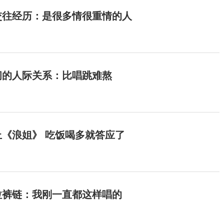
交往经历：是很多情很重情的人
间的人际关系：比唱跳难熬
《浪姐》 吃饭喝多就答应了
拉裤链：我刚一直都这样唱的