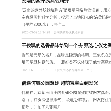
云南的紫外线我给到夯
“云南的紫外线我给到夯”是近期网络热议话题，用方
亲身经历和科学分析，揭示了当地阳光的“温柔陷阱”
（平均2000米），空气...
2026-03-09 13:34:28
云南的紫外线我给到夯
王俊凯的选香品味给到一个夯 甄选心仪之
香气是无形的名片，品味是隐形的格调。王俊凯在
足间尽显从容气质。一瓶好香不仅体现了他对高级
2026-06-15 13:21:31
王俊凯的选香品味给到一个夯
偶遇何穗公园遛娃 超萌宝宝白到发光
何穗在北京紫玉山庄的孔雀公园遛娃时被网友偶遇
别白，打扮得也很洋气。得知是何穗后，网友愣住
招呼，并拍了几张照片