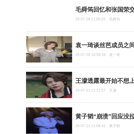
毛舜筠回忆和张国荣
26-07-28 11:00:25
毛舜筠
袁一琦谈丝芭成员之
26-07-28 10:58:28
袁一琦
王濛透露最开始不想上
26-07-21 11:12:57
王濛
黄子韬“崩溃”回应没
26-07-21 11:08:42
黄子韬