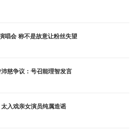
开演唱会 称不是故意让粉丝失望
曾沛慈争议：号召能理智发言
：太入戏亲女演员纯属造谣