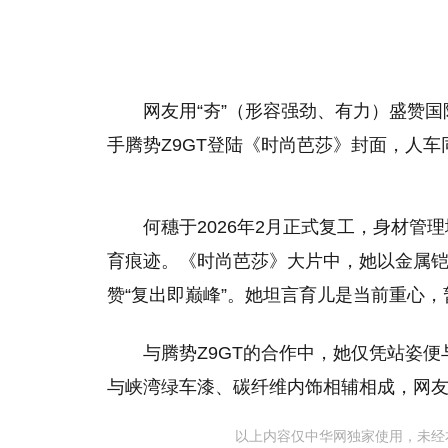
网友用“夯”（形容强劲、有力）盛赞
手腾势Z9GT登陆《时尚芭莎》封面，人
何穗于2026年2月正式复工，身材管
育痕迹。《时尚芭莎》大片中，她以金属铠
赞“复出即巅峰”。她坦言育儿是当前重心
与腾势Z9GT的合作中，她仅凭站姿
与峡湾绿车漆、碳纤维内饰相辅相成，网友直
以上内容仅中华网独家使用，未经