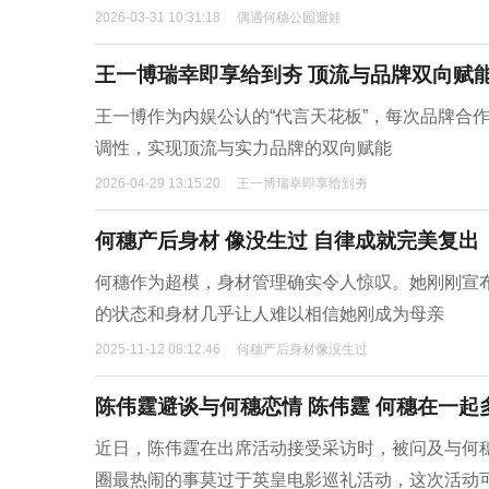
2026-03-31 10:31:18
偶遇何穗公园遛娃
王一博瑞幸即享给到夯 顶流与品牌双向赋
王一博作为内娱公认的“代言天花板”，每次品牌合
调性，实现顶流与实力品牌的双向赋能
2026-04-29 13:15:20
王一博瑞幸即享给到夯
何穗产后身材 像没生过 自律成就完美复出
何穗作为超模，身材管理确实令人惊叹。她刚刚宣
的状态和身材几乎让人难以相信她刚成为母亲
2025-11-12 08:12:46
何穗产后身材像没生过
陈伟霆避谈与何穗恋情 陈伟霆 何穗在一起
近日，陈伟霆在出席活动接受采访时，被问及与何
圈最热闹的事莫过于英皇电影巡礼活动，这次活动