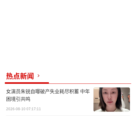
青春》，文案直接强调“青春重逢”。知情人
士透露，这场演出由张杰团队全程操盘，舞
美、音响和灯光都是顶级班底负责，张杰本人
担任声乐教练和舞台导演。这场演出更像是张
杰加上快乐家族的联合行动。
情感定价的模糊与争议体现在1180元引发
的“值不值”疑问上。消费者会为“情怀”单
独开设一个心理预算，这个预算取决于个体对
热点新闻
这段情感连接的珍视程度、经济能力和替代选
女演员朱锐自曝破产失业耗尽积蓄 中年
择的比较。浙江大学管理学院教授周欣悦表
困境引共鸣
示，情绪消费的本质标志着消费从“为生活的
2026-08-10 07:17:11
功能”转向“为生存的状态”。
市场数据显示超过4.8万人标记“想看”，