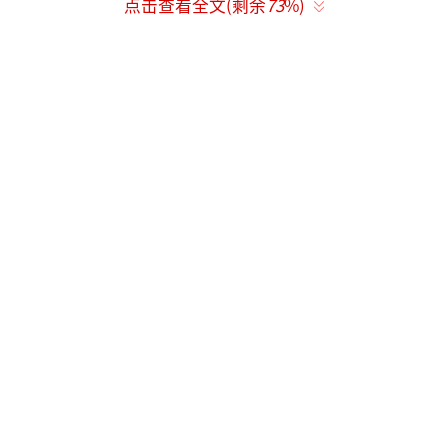
点击查看全文(剩余
73
%)
乐”和“青春回忆”。有粉丝表示，380块钱买
一场青春回忆很值，能看到快乐家族再聚在一
起就足够了。北京邮电大学传播学教授刘胜枝
指出，当下年轻人更愿意为“悦己”和“情感
体验”付费，消费成为一种寻求认同、连接与
治愈的行为。
争论双方的错位对话反映了不同价值权重
之间的博弈：专业技艺与情感体验哪个更重
要？这种博弈背后是文化消费认知上的巨大鸿
沟以及更深层次的集体焦虑。
谢娜团队将抽象的情感连接打包成具体的
消费体验，这场演出名为《快乐万岁·我们的