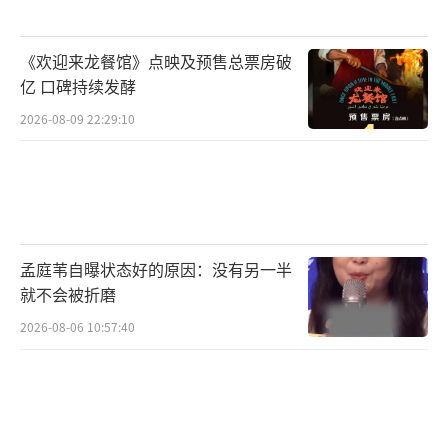
1.2万张票开售几分钟就卖完，表明市场对这种
消费模式的认可。然而，即使市场表现良好，
《欢迎来龙餐馆》点映及预售总票房破
公共空间的讨论依然激烈。这说明市场效率标
亿 口碑持续发酵
准与社会文化价值标准并非同一维度。短期销
2026-08-09 22:29:10
售不能完全等同于文化价值认可，也可能受粉
丝经济、营销力度、情感冲动等因素驱动。
近年来，非专业歌手办演出变得常见起
来，平台推动“情绪经济”，Z世代愿意花钱买
孟庭苇自曝状态好的原因：没有另一半
陪伴感。他们追求的不是专业唱功，而是熟悉
就不会被折磨
的面孔、梗和氛围。健康的文化消费生态需
2026-08-06 10:57:40
要“市场选择”与“公共评论”的共存。市场
反映即时需求与个体偏好，公共讨论则承载着
对行业标准、文化品质和社会价值的持续审视
与期待。