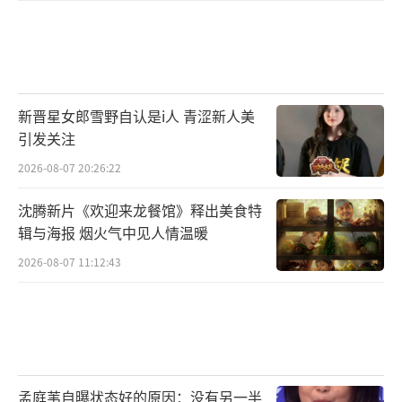
魂的倒影。那一刻，所有人都成为了裴尚轩，
终于看懂了那只守望十五年的候鸟，也终于与
年少笨拙却赤诚的自己和解。
（责任编辑：0882）
新晋星女郎雪野自认是i人 青涩新人美
引发关注
2026-08-07 20:26:22
沈腾新片《欢迎来龙餐馆》释出美食特
辑与海报 烟火气中见人情温暖
2026-08-07 11:12:43
孟庭苇自曝状态好的原因：没有另一半