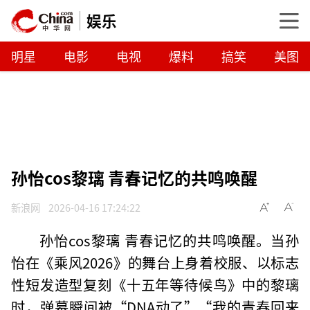
娱乐
明星
电影
电视
爆料
搞笑
美图
孙怡cos黎璃 青春记忆的共鸣唤醒
新浪网
2026-04-16 17:24:22
孙怡cos黎璃 青春记忆的共鸣唤醒。当孙
怡在《乘风2026》的舞台上身着校服、以标志
性短发造型复刻《十五年等待候鸟》中的黎璃
时，弹幕瞬间被“DNA动了”“我的青春回来