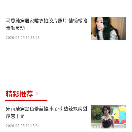
为全民参与的狂欢。UGC内容中高频出现
的“白月光”“泪目”，彰显出群体情感宣泄
马思纯穿居家睡衣拍胶片照片 慵懒松弛
的传染性。对90后受众而言，黎璃是青春期情
素颜灵动
感启蒙的教科书；对Z世代，她则是通过二创视
2026-08-05 11:38:23
频被重新发掘的“复古美学符号”。不同世代
在“考古”中达成情感结盟，使怀旧升华为身
份认同的集体仪式。
孙怡对黎璃的复刻，本质是时代情绪的一
次精准捕捉。它之所以掀起海啸级共鸣，正在
精彩推荐
于舞台上的不只是一次造型重现，而是一次对
集体青春记忆的庄严召回。当光束照亮那个短
宋雨琦穿黑色蕾丝挂脖吊带 热辣飒爽甜
发少女的身影，我们看到的既是虚构角色
酷感十足
的“重生”，也是自己未被世俗磨蚀的纯真灵
2026-08-05 11:45:54