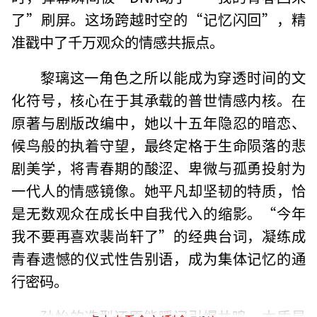
了”刷屏。这场跨越时空的“记忆闪回”，精
准戳中了千万观众的情感共振点。
黎璃这一角色之所以能成为穿透时间的文
化符号，核心在于其承载的普世情感内核。在
原著与剧版改编中，她以十五年隐忍的暗恋、
候鸟般的执着守望，最终定格于生命陨落的悲
剧美学，将青春期的酸涩、卑微与孤勇投射为
一代人的情感镜像。她平凡却坚韧的特质，恰
是无数观众在成长中自我代入的缩影。“今年
我不要再喜欢裴尚轩了”的经典台词，凝练成
青春遗憾的仪式性告别语，成为集体记忆的通
行密码。
孙怡的造型还原能瞬间引爆共鸣，本质是