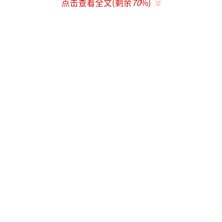
点击查看全文(剩余
70
%)
视觉符号对记忆神经的精准激活。标志性短
发、校服装束的“像素级复刻”，不仅复现角
色外形，更通过神态与气质的“冻龄式同
步”——尤其是“温柔又倔强”的眼神——触发
了观众对角色灵魂的即时识别。这种“形神合
一”的还原，远超简单模仿，近乎一场角
色“重生”。
《乘风2026》的“时光机”主题舞台，将
综艺现场转化为记忆剧场。灯光、音乐与造型
共同构建沉浸式叙事场域，使观众从旁观者变
为“时空穿越者”，瞬间重返当年追剧的私密
情感时空。