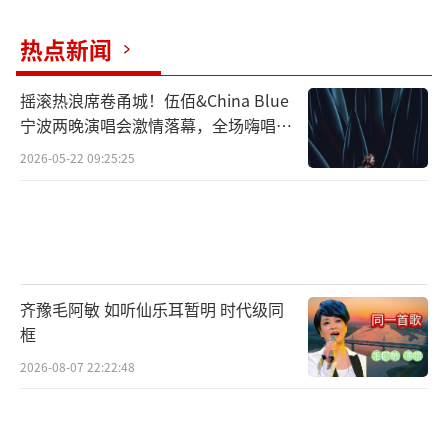
孙怡自身特质与黎璃的深度绑定，放大了
情怀冲击。十年后仍如“当年干净纯粹的小女
热点新闻
孩”的冻龄感，叠加170cm身高自带的“北极
巨兔”反差魅力，形成“时光凝固”的视觉奇
摇滚热浪席卷甬城！伍佰&China Blue
宁波两晚演唱会激情落幕，全场嗨唱氛
观。当观众惊觉“她一点没变”时，现实与记
围炸裂
忆的界限彻底模糊，强化了“青春永驻”的情
2026-05-22 09:25:25
感幻觉。黎璃的“暗恋苦主”命运与孙怡职业
生涯的“意难平”叙事形成隐秘呼应。观众对
演员“温柔倔强”特质的认可，与对角色的心
疼叠加，催生更强烈的守护欲与共情。
齐豫毛阿敏 如听仙乐耳暂明 时代级同
框
共鸣的井喷式爆发，离不开社交媒体对集
体记忆的催化。“#孙怡乘风时光机造型是黎璃
2026-08-07 22:22:48
#”等话题成为情感枢纽，用户自发搬运对比
图、台词截图，使“回忆杀”从个体体验升级