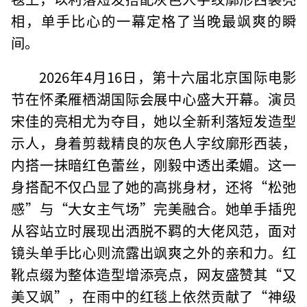
相，单手比心的一幕定格了当晚最飒爽的瞬
间。
2026年4月16日，第十六届北京国际电影
节在怀柔雁栖湖国际会展中心盛大开幕。演员
宋佳的亮相尤为夺目，她以全新利落短发造型
示人，身着剪裁精良的灰色人字纹廓形西装，
内搭一抹暗红色蕾丝，刚毅中透出柔媚。这一
身搭配不仅凸显了她的高挑身材，还将“松弛
感”与“大女主气场”完美融合。她单手插兜
从容站立时展现出洒脱不羁的大佬风范，面对
镜头单手比心则流露出飒爽之外的亲和力。红
靴点缀为整体造型增添亮点，网友盛赞其“又
美又飒”，在雨中的红毯上依然贡献了“神级