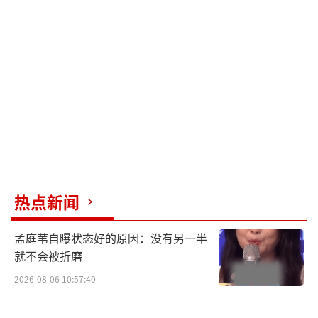
角色的提问，宋佳低调避谈细节，将焦点回归
电影本身，表达了入围的欣喜并祝福剧组好
运。
宋佳的红毯亮相备受瞩目，不仅在于其造
型的先锋性与时尚完成度，更深层的原因是她
携带的作品《余烬》。这部承载艺术探索与人
文关怀的电影让她站在了中国电影高规格交流
平台的北影节舞台上。这份由内而外散发的自
信与从容，正是实力演员在作品加持下的最佳
热点新闻
状态。她的出现呼应了电影节对多元题材和创
孟庭苇自曝状态好的原因：没有另一半
新表达的鼓励，也印证了真正能触动观众的始
就不会被折磨
终是角色塑造的深度与作品传递的力量。
2026-08-06 10:57:40
随着北影节活动展开，《余烬》的展映与