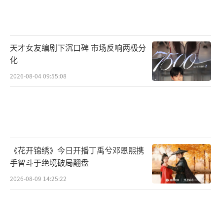
交流成为业界和影迷关注的焦点。宋佳此次以
兼具力量感与艺术感的形象登场，不仅定格了
红毯经典瞬间，更预示着她将在光影的艺术殿
天才女友编剧下沉口碑 市场反响两极分
堂里继续以作品证明演员的价值——以角色
化
之“烬”，燃起生命之光。宋佳全新造型亮相
2026-08-04 09:55:08
北影节红毯飒爽英姿惊艳全场！
（责任编辑：0882）
《花开锦绣》今日开播丁禹兮邓恩熙携
手智斗于绝境破局翻盘
2026-08-09 14:25:22