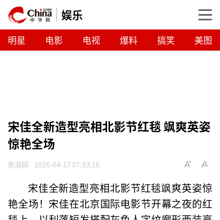
娱乐
明星
电影
电视
爆料
搞笑
美图
宋佳全新造型亮相北影节红毯 飒爽英姿
惊艳全场
新浪网
2026-04-17 07:33:16
宋佳全新造型亮相北影节红毯飒爽英姿惊
艳全场！宋佳在北京国际电影节开幕之夜的红
毯上，以利落短发搭配灰色人字纹廓形西装亮