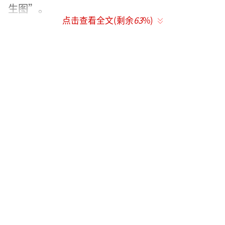
生图”。
点击查看全文(剩余
63
%)
宋佳此次亮相并非仅为红毯争艳，她携主
演电影《余烬》入围本届北影节主竞赛单元。
该片由孙傲谦执导，聚焦殡仪馆火化师群体，
讲述身患绝症的女火化师黄燕因工作失误弄错
骨灰，随后与死者女儿踏上追寻与救赎之旅的
故事。影片题材深刻探讨生命意义与死亡伤
痛，被评价为“凝聚着对生命的敬畏”。为贴
近角色，宋佳进行了颠覆性的形象塑造：剃成
寸头、点上雀斑。这种敢于突破外形桎梏、深
入边缘角色的专业态度，被影评人及观众视
为“影后级表演的预兆”，也让《余烬》成为
本届电影节话题之作。红毯上，面对媒体关于