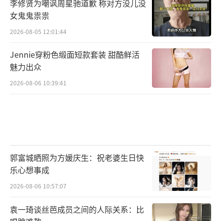
李修贤为嘲讽周星驰道歉 称对方没儿没
女鬼鬼祟祟
2026-08-05 12:01:44
Jennie穿粉色缎面短款套装 甜酷鲜活
魅力出众
2026-08-06 10:39:41
郭富城晒照为方媛庆生：祝老婆生日快
乐心想事成
2026-08-06 10:57:07
袁一琦谈丝芭成员之间的人际关系：比