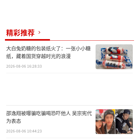
现场生图中她自然灵动的表情管理，打破
了此前关于医美僵硬的争议。观众直观感受到
与14年前角色如出一辙的“原生骨相美”。这
种从妆造到神态的跨时空呼应，形成了最直接
精彩推荐
的视觉冲击。
大白兔奶糖的包装纸火了：一张小小糖
戚薇此次是携新作《为我的心动买单》亮
纸，藏着国货穿越时光的浪漫
相北影节。红毯上还有一个小插曲，搭档艾伦
2026-08-06 16:28:33
不小心踩到了她的裙摆，戚薇处理得轻松自
然，没有影响整体状态。
从2011年到2026年，十五年时间。当年追
剧的观众如今大多已成家立业。夏友善这个角
邵逸翔被曝骗吃骗喝恐吓他人 吴宗宪代
色留在记忆里的，不止是“反派”标签，更是
为表态
一种复杂的情感共鸣——对极致爱情的执着，哪
2026-08-06 10:44:23