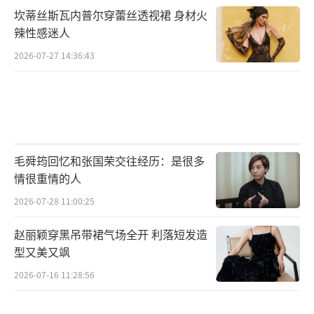
怕方式错误。
坎蒂丝斯瓦内普尔穿蕾丝透视裙 身材火
辣性感迷人
戚薇在《夏家三千金》后演唱了主题曲
2026-07-27 14:36:43
《太过爱你》。她当时说，这首歌不是自己唱
的，是“夏友善”唱的。那种“要死不死的纠
结”，成了角色最好的注脚。
红毯造型引发回忆杀的同时，也带出了关
毛舜筠回忆和张国荣交往经历：是很多
于中生代女演员状态的讨论。44岁的戚薇在生
情很重情的人
图下依然能打，港风卷发和复古红唇的搭配，
2026-07-28 11:00:25
被时尚博主评价为“精准的审美选择”。
赵丽颖穿黑吊带裙气场全开 利落短发造
网友在社交媒体上翻出夏友善的经典剧
型又美又飒
照，与红毯图并列对比。同样的眼神，同样的
2026-07-16 11:28:56
气场，时间仿佛在某个瞬间重叠了。有评论写
道：“有些角色真的会跟着演员一辈子。”