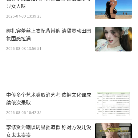
显女人味
2026-07-30 13:39:23
娜扎穿蕾丝上衣配背带裤 清甜灵动田园
氛围感拉满
2026-08-03 13:56:51
中传多个艺术类取消艺考 依据文化课成
绩依次录取
2026-08-06 10:42:35
李修贤为嘲讽周星驰道歉 称对方没儿没
女鬼鬼祟祟