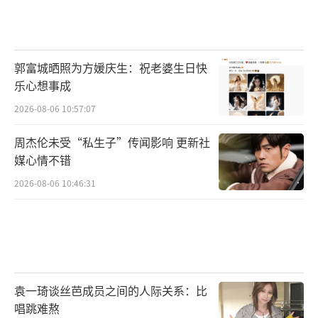
戚薇的幽默回应不仅接了梗，还消解了距
离感。“下班就安排拔火罐”把高高在上的红
郭富城晒照为方媛庆生：祝老婆生日快
毯时刻拉回到了普通人的日常场景。这种亲民
乐心想事成
感让话题传播得更广。
2026-08-06 10:57:07
北影节红毯在春雨中进行，戚薇的黑裙在
周杰伦未受“私生子”传闻影响 更新社
雨中反而更显质感。现场视频里，她撑着透明
媒心情不错
雨伞走过红毯，转身时裙摆轻轻扬起。那一刻
2026-08-06 10:46:31
的镜头，成了当天传播最广的画面之一。
（责任
编辑：0882）
袁一琦谈丝芭成员之间的人际关系：比
唱跳难熬