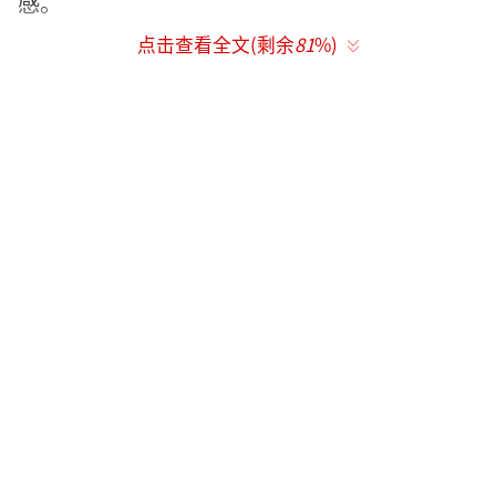
感。
点击查看全文(剩余
81
%)
微博话题“戚薇黑色吊带露背裙”迅速登
上热搜，紧随其后的是“戚薇的背不拔罐可惜
了”和“戚薇下班就去拔个火罐”。三个话题
在4月16日傍晚同时发酵，阅读量短时间内突破
千万。
有网友截下红毯背影图，配上文字：“这
背不拔罐，中医都要流泪。”戚薇的回应让这
场调侃变成了全民参与的幽默互动。她发布动
态时配上了拔火罐的表情包，评论区瞬间涌入
数万条留言。
真正引发集体记忆的是一条高赞评
论：“看到这个眼神，我瞬间梦回夏友