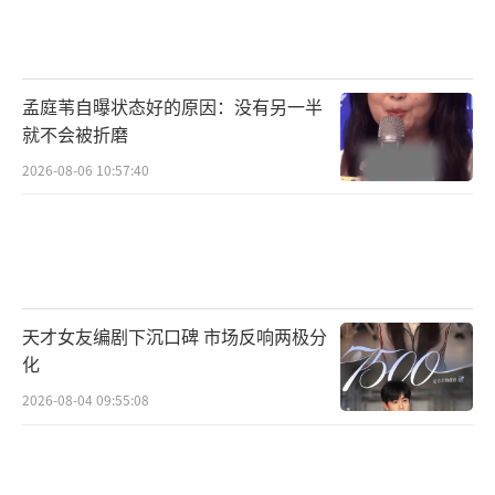
戚薇当时为了融入角色，据说一度险患忧
郁症。她在采访中说，虽然害怕观众“恨错
人”，但觉得观众对剧情越心怀纠结，越是对
孟庭苇自曝状态好的原因：没有另一半
自己演技的肯定。
就不会被折磨
那一年，所有女演员都拒绝剪短发，戚薇
2026-08-06 10:57:40
剪了，结果成了“短发天花板”。夏友善的造
型——利落短发、精致妆容、千金气场，成了国
产剧“恶女”赛道的一个标志性形象。
2026年北影节红毯上，戚薇的造型精准复
天才女友编剧下沉口碑 市场反响两极分
化
刻了这种气质。微卷长发替代了当年的短发，
2026-08-04 09:55:08
但红唇的凌厉感如出一辙。转身时展露的背部
曲线，与剧中强势千金的气场高度重叠。