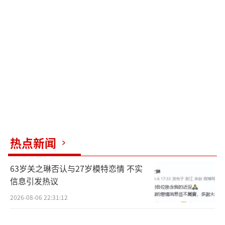
善。”这条评论被点赞了十几万次，下面跟了
上千条回复。
2011年，《夏家三千金》在安徽卫视首
播。戚薇饰演的夏友善是幸福地产千金，实为
夏家养女。角色设定复杂，从小患有唇裂症，
因一次被欺负时得到钟皓天的帮助，从此执着
地爱上这个已有青梅竹马女友的男人。
热点新闻
剧中夏友善的手段极端，性格偏激，一度
开车撞向情敌杨真真，导致对方失明。这个角
63岁关之琳否认与27岁模特恋情 不实
色播出时引发巨大争议，一部分观众恨得咬牙
信息引发热议
切齿，另一部分观众却认为她“敢爱敢恨，很
2026-08-06 22:31:12
真实”。