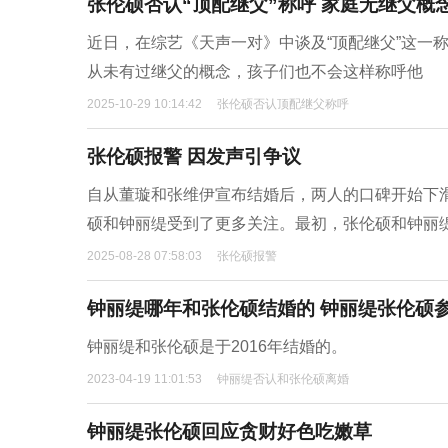
张伦硕否认“顶配继父”称呼 家庭无继父概
近日，在综艺《天声一对》中谈及“顶配继父”这一
从未有过继父的概念，孩子们也不会这样称呼他
2025-10-29 10:14:42
张伦硕否认顶配继父称呼
张伦硕报警 因发声引争议
自从董璇和张维伊宣布结婚后，两人的口碑开始下滑
硕和钟丽缇受到了更多关注。最初，张伦硕和钟丽
2025-08-28 07:58:03
张伦硕报警
钟丽缇哪年和张伦硕结婚的 钟丽缇张伦硕
钟丽缇和张伦硕是于2016年结婚的。
2023-04-19 11:01:53
钟丽缇否认和张伦硕离婚
钟丽缇张伦硕回应贪财好色吃嫩草