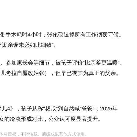
en韧带手术耗时4小时，张伦硕退掉所有工作彻夜守候。
慨“亲爹未必如此细致”。
、参加家长会等细节，被孩子评价“比亲爹更温暖”。
女儿考拉自愿改姓张），但早已视其为真正的父亲。
儿4》，孩子从称“叔叔”到自然喊“爸爸”；2025年
继女的冷淡形成对比，公众认可度显著提升。
本网授权，不得转载、摘编或以其他方式使用。