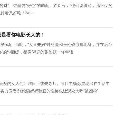
贪财"、钟丽缇"好色"的调侃，并直言："他们说得对，我不仅贪
看又好吃！&q...
我是看你电影长大的！
的第5场。当晚，“人鱼夫妇”钟丽缇和张伦硕惊喜现身，并在后台
岁的钟丽缇，都像36岁的张伦硕一样年轻
最爱的女人们》昨日上线先导片。节目中杨烁展现出在生活中
实力宠妻;张伦硕妈妈耿直的性格也让观众大呼“被圈粉”