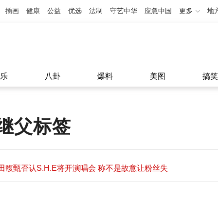
插画
健康
公益
优选
法制
守艺中华
应急中国
更多
地
乐
八卦
爆料
美图
搞笑
继父标签
田馥甄否认S.H.E将开演唱会 称不是故意让粉丝失
望
田馥甄否认S.H.E将开演唱会 称不是故意让粉丝失
11:08
望
11:08