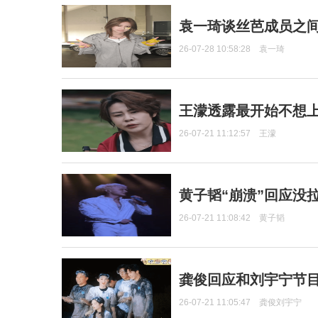
袁一琦谈丝芭成员之
26-07-28 10:58:28
袁一琦
王濛透露最开始不想上
26-07-21 11:12:57
王濛
黄子韬“崩溃”回应没
26-07-21 11:08:42
黄子韬
龚俊回应和刘宇宁节
26-07-21 11:05:47
龚俊刘宇宁