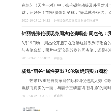
在综艺《天声一对》中，张伦硕主动提及外界对其"
财，还好色！"钟丽缇随即笑称："嫩草就是好吃，又好
2025-10-17 11:34:12
钟丽缇张伦硕回应贪财好色吃嫩草
钟丽缇张伦硕现身周杰伦演唱会 周杰伦：
3月19日晚，周杰伦开启了在香港红馆系列演唱会
与杰伦合影，照片中无论是39岁的周杰伦，还是48
2018-03-20 16:58:32
钟丽缇
杨烁“萌爸”属性突出 张伦硕妈妈实力圈粉
芒果TV重磅自制家庭代际和谐促进真人秀《我
幽默而真实的一面，与妻子王黎雯“斗智斗勇”的同时
2019-05-05 16:31:01
环球网