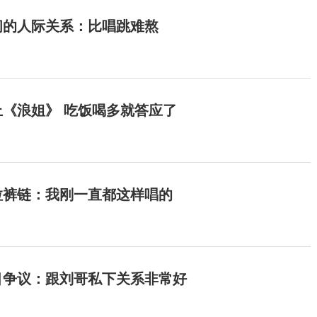
间的人际关系：比唱跳难熬
《浪姐》 吃饭喝多就答应了
拉裤链：我刚一直都这样唱的
目争议：跟刘哥私下关系非常好