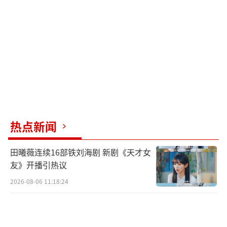
热点新闻
田曦薇连续16部铁刘海剧 新剧《天才女
友》开播引热议
2026-08-06 11:18:24