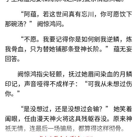
“阿蕴，若这世间真有忘川，你可愿饮下
那碗汤？” 阙惊鸿问。
“不愿。我要记得你是如何剜我逆鳞，炼
我骨血，只为替她铺那条登神长阶。” 蕴无妄
回答。
阙惊鸿指尖轻颤，抚过她眉间染血的月鳞
印记，声音哑得不成样子：“可我从未想过伤
你。”
“是没想过，还是没想过会输？” 她笑着
阖眼，任由漫天神火将这具残躯吞没。原来神
祇无情，连最后一场骗局，都算得这样彻骨。