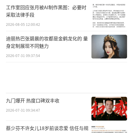
工作室回应张月被AI制作黑图：必要时
采取法律手段
2026-08-05 12:00:42
迪丽热巴张碧晨的妆都是金鹤龙化的 量
身定制展现不同魅力
2026-07-31 09:37:54
九门爆开 热度口碑双丰收
2026-07-31 09:34:47
蔡少芬不许女儿18岁前谈恋爱 信任与规