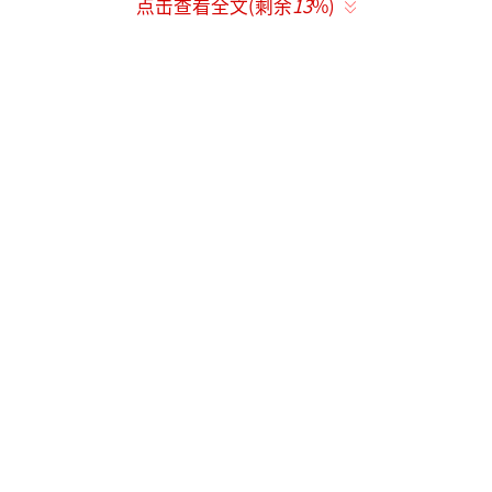
点击查看全文(剩余
13
%)
这部作品目前未签约，已经完结，全文共1
5869字。标签包括虐文、阴差阳错和仙侠修
真。
（责任编辑：0882）