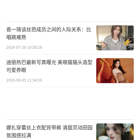
袁一琦谈丝芭成员之间的人际关系：比
唱跳难熬
2026-07-28 10:58:28
迪丽热巴最新写真曝光 美萌猫猫头造型
可爱养眼
2026-08-05 11:34:16
娜扎穿蕾丝上衣配背带裤 清甜灵动田园
氛围感拉满