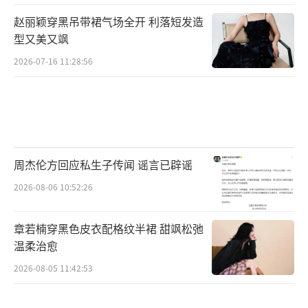
赵丽颖穿黑吊带裙气场全开 利落短发造
型又美又飒
2026-07-16 11:28:56
周杰伦方回应私生子传闻 谣言已辟谣
2026-08-06 10:52:26
章若楠穿黑色皮衣配格纹半裙 甜飒松弛
温柔治愈
2026-08-05 11:42:53