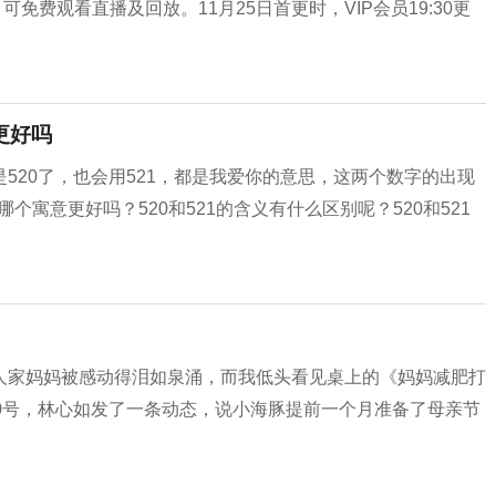
可免费观看直播及回放。11月25日首更时，VIP会员19:30更
更好吗
520了，也会用521，都是我爱你的意思，这两个数字的出现
个寓意更好吗？520和521的含义有什么区别呢？520和521
人家妈妈被感动得泪如泉涌，而我低头看见桌上的《妈妈减肥打
0号，林心如发了一条动态，说小海豚提前一个月准备了母亲节