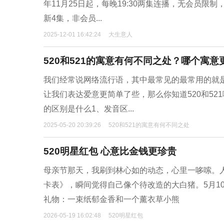
年11月25日起，每晚19:30两集连播，无会员限制，
新4集，非会员...
2025-12-01 16:42:24
大生意人
520和521的寓意有何不同之处？哪个寓意
我们经常说网络流行语，其中最常见的最常用的就是
让我们表达爱意更简单了些，那么你知道520和521哪
的区别是什么1、发音区...
2025-05-20 20:39:26
520和521的寓意有何不同之处
520明星红包 心意比金钱更珍贵
母亲节那天，我刷到林心如的动态，心里一哆嗦。
卡表》，瞬间觉得自己像个待改造的大白猪。5月1
礼物：一束纸郁金香和一个薰衣草小熊
2026-05-19 16:02:48
520明星红包