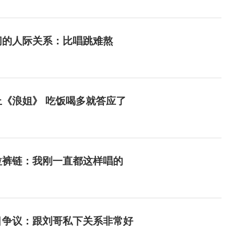
间的人际关系：比唱跳难熬
《浪姐》 吃饭喝多就答应了
拉裤链：我刚一直都这样唱的
目争议：跟刘哥私下关系非常好