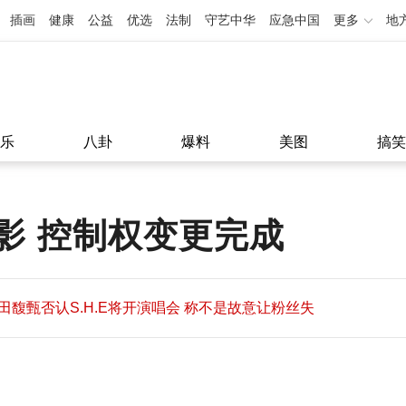
插画
健康
公益
优选
法制
守艺中华
应急中国
更多
地
乐
八卦
爆料
美图
搞笑
影 控制权变更完成
田馥甄否认S.H.E将开演唱会 称不是故意让粉丝失
望
田馥甄否认S.H.E将开演唱会 称不是故意让粉丝失
11:08
望
11:08