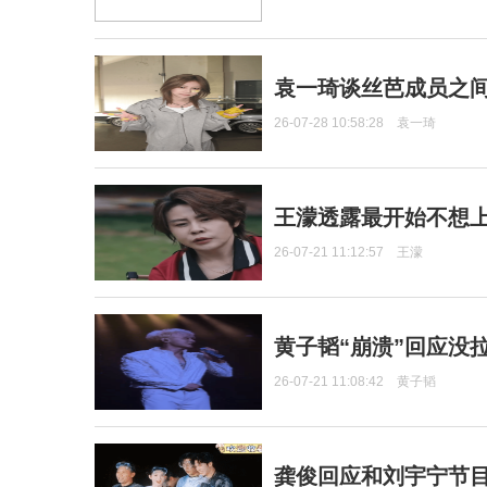
袁一琦谈丝芭成员之
26-07-28 10:58:28
袁一琦
王濛透露最开始不想上
26-07-21 11:12:57
王濛
黄子韬“崩溃”回应没
26-07-21 11:08:42
黄子韬
龚俊回应和刘宇宁节