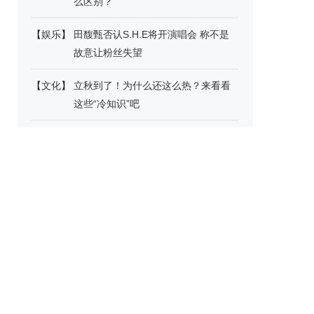
么区别？
【
娱乐
】
田馥甄否认S.H.E将开演唱会 称不是
故意让粉丝失望
【
文化
】
立秋到了！为什么还这么热？来看看
这些“冷知识”吧