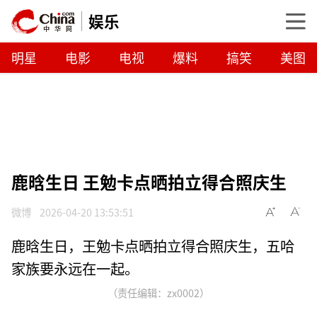
娱乐
明星
电影
电视
爆料
搞笑
美图
鹿晗生日 王勉卡点晒拍立得合照庆生
微博
2026-04-20 13:53:51
鹿晗生日，王勉卡点晒拍立得合照庆生，五哈
家族要永远在一起。
（责任编辑：zx0002）