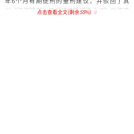
年6个月有期徒刑的量刑建议，并驳回了其
以“恐慌障碍、双相情感障碍需治疗”的健康
点击查看全文(剩余
55
%)
辩解（因其服役期间被曝参与社交活动、赴美
旅行，与健康主张矛盾）。
与宋旻浩一同受审的服役管理负责人李
某，被控协助伪造出勤记录（如宋旻浩赴美参
加妹妹婚礼时仍登记“正常出勤”），但李某
当庭否认共谋指控，坚称“未纵容其违规行
为”。
宋旻浩在最终陈述中表示：“作为公众人
物未能履行国防义务深感羞愧”“若有重新服
役的机会，我定会踏实完成”。对于媒体追
问“重新服役是否真心”，他明确回应：“是