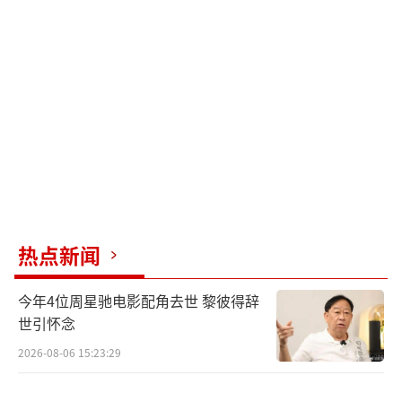
的，没错”。
网民指责其“公益役变度假”，质疑职业
态度，认为触碰了韩国社会对兵役公平性的底
线；
部分粉丝对其形象崩塌表示心碎，感
叹“曾经的阳光艺术家一去不返”；
WINNER原定2025年7月演唱会改为三人形
热点新闻
式，其参与的国民综艺《新西游记》重启无
望。
（责任编辑：zx0176）
今年4位周星驰电影配角去世 黎彼得辞
世引怀念
2026-08-06 15:23:29