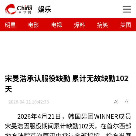
娱乐
明星
电影
电视
爆料
搞笑
美图
宋旻浩承认服役缺勤 累计无故缺勤102
天
2026-04-21 10:42:33
2026年4月21日，韩国男团WINNER成员
宋旻浩因服役期间累计缺勤102天，在首尔西部
地方法院首次庭审中承认全部指控，检方当庭