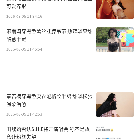
可爱养眼
2026-08-05 11:34:16
宋雨琦穿黑色蕾丝挂脖吊带 热辣飒爽甜
酷感十足
2026-08-05 11:45:54
章若楠穿黑色皮衣配格纹半裙 甜飒松弛
温柔治愈
2026-08-05 11:42:53
田馥甄否认S.H.E将开演唱会 称不是故
意让粉丝失望