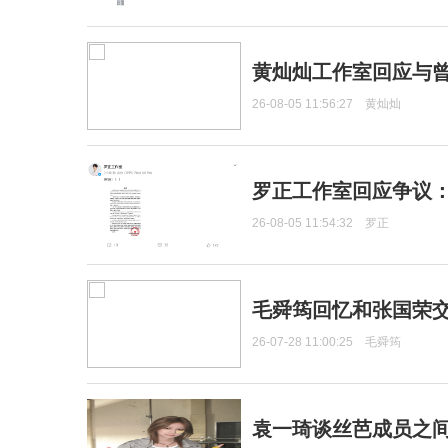
黄灿灿工作室回应与
26-08-05 11:56:27
黄灿灿
罗正工作室回应争议
26-08-05 11:54:32
罗正
毛舜筠回忆和张国荣
26-07-28 11:00:25
毛舜筠
袁一琦谈丝芭成员之