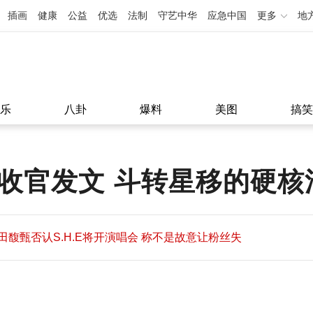
插画
健康
公益
优选
法制
守艺中华
应急中国
更多
地
乐
八卦
爆料
美图
搞笑
会收官发文 斗转星移的硬核
田馥甄否认S.H.E将开演唱会 称不是故意让粉丝失
望
田馥甄否认S.H.E将开演唱会 称不是故意让粉丝失
11:08
望
11:08