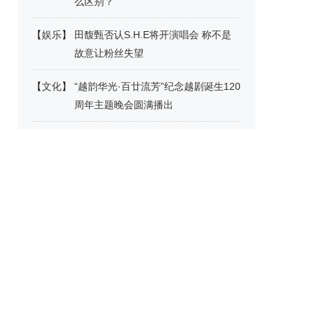
么区别？
【
娱乐
】
田馥甄否认S.H.E将开演唱会 称不是
故意让粉丝失望
【
文化
】
“越韵华光·百廿流芳”纪念越剧诞生120
周年主题晚会圆满播出