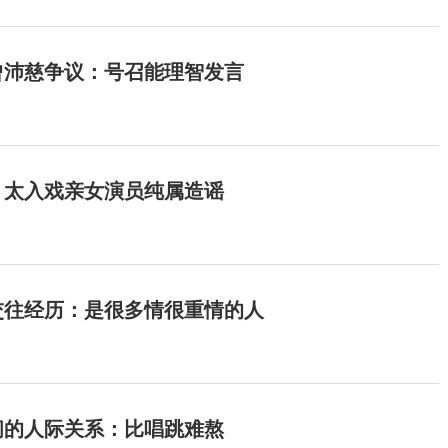
曾沛慈争议：号召能理智发言
：太入戏亲女演员纯属造谣
交往经历：是很多情很重情的人
间的人际关系：比唱跳难熬