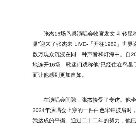
张杰16场鸟巢演唱会收官发文 斗转星
巢”迎来了张杰未·LIVE-「开往1982」世
数万观众沉浸在同一种声音和灯海中。自2
地连开16场。歌迷们戏称他“已经住在鸟巢
而让他感到更加自如。
在演唱会间隙，张杰接受了专访。他
2024年演唱会上穿的一件白色宋锦披肩
我达成的平衡。通过二十二年的努力，他