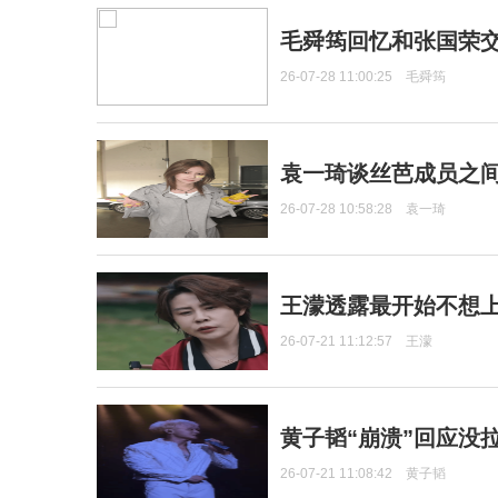
毛舜筠回忆和张国荣
26-07-28 11:00:25
毛舜筠
袁一琦谈丝芭成员之
26-07-28 10:58:28
袁一琦
王濛透露最开始不想上
26-07-21 11:12:57
王濛
黄子韬“崩溃”回应没
26-07-21 11:08:42
黄子韬