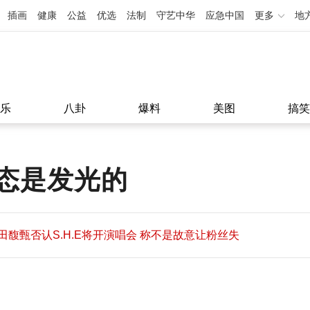
插画
健康
公益
优选
法制
守艺中华
应急中国
更多
地
乐
八卦
爆料
美图
搞笑
态是发光的
田馥甄否认S.H.E将开演唱会 称不是故意让粉丝失
望
田馥甄否认S.H.E将开演唱会 称不是故意让粉丝失
11:08
望
11:08