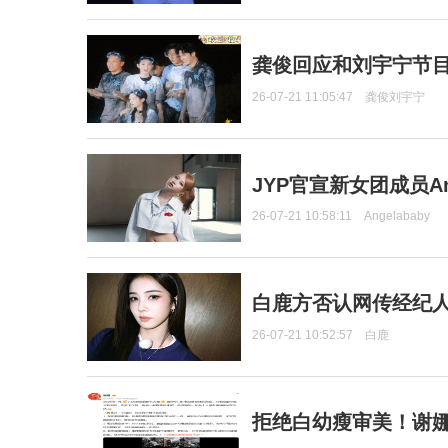
龚俊回应和刘宇宁节
26-07-21 11:05:47
龚俊刘宇宁
JYP官宣新女团成员Ang
26-07-21 10:58:11
Angelababy
白鹿方否认网传经纪人
26-07-21 10:52:57
白鹿
拒绝白幼瘦审美！谢娜