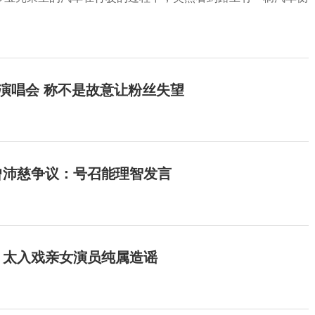
开演唱会 称不是故意让粉丝失望
曾沛慈争议：号召能理智发言
：太入戏亲女演员纯属造谣