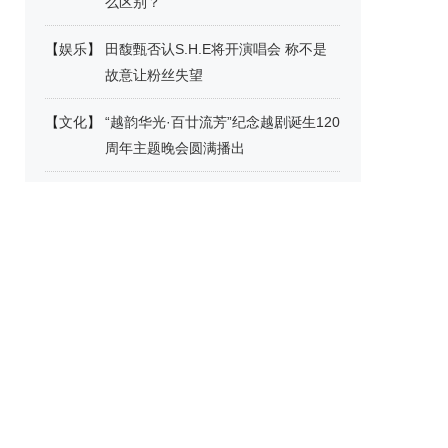
么区别？
【
娱乐
】
田馥甄否认S.H.E将开演唱会 称不是
故意让粉丝失望
【
文化
】
“越韵华光·百廿流芳”纪念越剧诞生120
周年主题晚会圆满播出