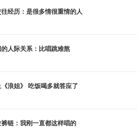
交往经历：是很多情很重情的人
间的人际关系：比唱跳难熬
《浪姐》 吃饭喝多就答应了
拉裤链：我刚一直都这样唱的