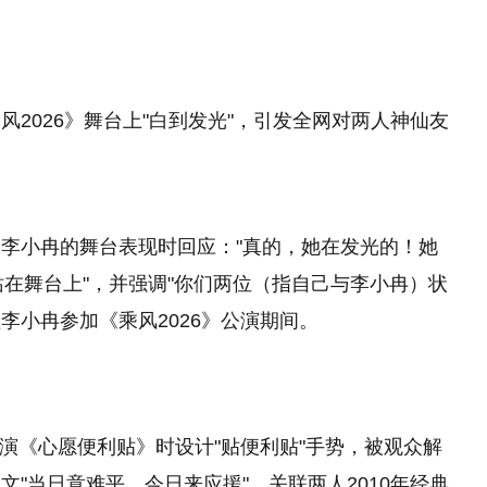
2026》舞台上"白到发光"，引发全网对两人神仙友
李小冉的舞台表现时回应："真的，她在发光的！她
又站在舞台上"，并强调"你们两位（指自己与李小冉）状
值李小冉参加《乘风2026》公演期间。
台表演《心愿便利贴》时设计"贴便利贴"手势，被观众解
"当日意难平，今日来应援"，关联两人2010年经典