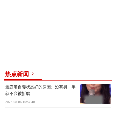
最终被确诊为2型糖尿病酮症，并伴有泌尿系统
感染和低钾血症。
浙江宁波鄞州人民医院内分泌科主任龚维
指出，非糖甜味剂也会对体重控制和肥胖有一
定影响，不能因为其不含糖而无所节制地饮
用。长期大量摄入代糖可能会导致大脑误以为
糖已进入人体，从而刺激胰岛素迅速分泌，长
此以往会降低胰岛素的敏感性，增加糖尿病发
病风险。
热点新闻
湖南人和人（湘潭）律师事务所律师许伟
孟庭苇自曝状态好的原因：没有另一半
提醒，部分商家在商品包装和宣传上刻意突
就不会被折磨
出“0蔗糖”，却添加果葡糖浆等升糖快的小分
2026-08-06 10:57:40
子糖，利用消费者对“无糖”的普遍认知进行