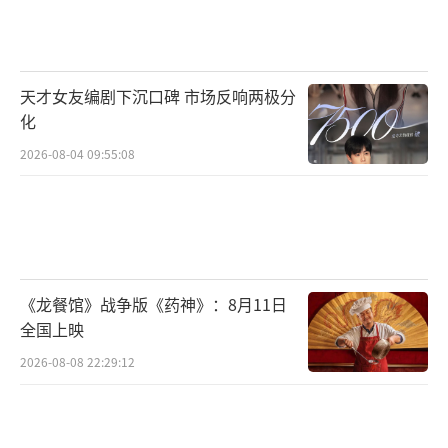
误导，这属于典型的“片面真实”式宣传，存
在构成虚假或引人误解的商业宣传的可能。若
商家在蔗糖含量高于0时虚假标注“0蔗糖”，
天才女友编剧下沉口碑 市场反响两极分
或未对其他应标示糖类进行同等说明，可能违
化
反相关法律法规，还可能构成欺诈。
2026-08-04 09:55:08
中国农业大学食品科学与营养工程学院教
授范志红呼吁企业履行告知义务，在产品包装
上明确标注需注意的成分及不适宜人群，让消
费者明明白白消费。
（责任编辑：zx0176）
《龙餐馆》战争版《药神》：8月11日
全国上映
2026-08-08 22:29:12