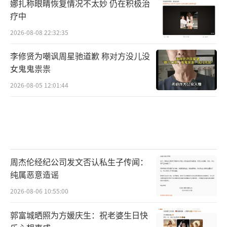
娜扎称眼睛恢复情况不太妙 仍在积极治
疗中
2026-08-08 22:32:35
李修贤为嘲讽周星驰道歉 称对方没儿没
女鬼鬼祟祟
2026-08-05 12:01:44
周杰伦经纪公司发文否认私生子传闻：
纯属恶意造谣
2026-08-06 10:55:00
郭富城晒照为方媛庆生：祝老婆生日快