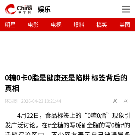
娱乐
明星
电影
电视
爆料
搞笑
美图
0糖0卡0脂是健康还是陷阱 标签背后的
真相
环球网
2026-04-23 10:21:44
4月22日，食品标签上的“0糖0脂”现象引
发广泛讨论。在#全糖的写0脂 全脂的写0糖#的
话题评论区中，不少网友表示自己被误导多