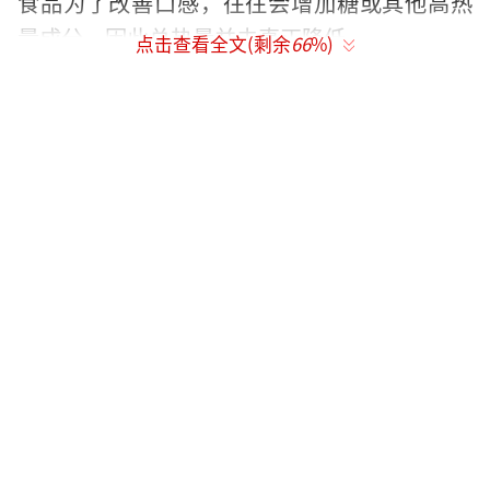
食品为了改善口感，往往会增加糖或其他高热
量成分，因此总热量并未真正降低。
点击查看全文(剩余
66
%)
“0卡”食品指每100g固体食品或每100ml
液体食品的能量不超过17kJ，这类食品能量极
低，有助于控制热量摄入。天眼查知识产权信
息显示，“0脂”“0糖”已被多方抢注为商
标，但目前大多数商标已被驳回，处于无效状
态。
长期饮用“0糖”饮料并不健康，甚至可能
增加患糖尿病的风险。湖北一位67岁的陈奶奶
每日以0卡0糖电解质饮料代替白开水，每天至
少喝三瓶。渐渐地，她出现视力模糊、体重下
降等症状，后来还伴有腹痛、乏力、食欲差，