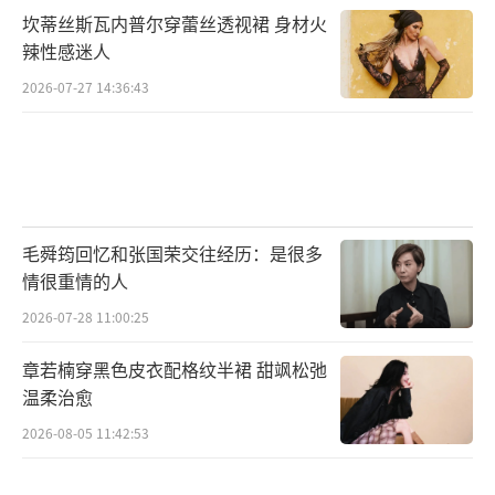
坎蒂丝斯瓦内普尔穿蕾丝透视裙 身材火
辣性感迷人
2026-07-27 14:36:43
毛舜筠回忆和张国荣交往经历：是很多
情很重情的人
2026-07-28 11:00:25
章若楠穿黑色皮衣配格纹半裙 甜飒松弛
温柔治愈
2026-08-05 11:42:53