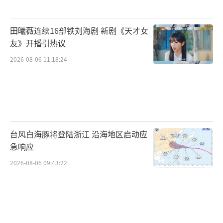
倒影——职场上的“积极打工人”，社交场
的“情绪稳定者”。当这些如成熙周的华服般
田曦薇连续16部铁刘海剧 新剧《天才女
剥落，镜中剩下的那份不愿妥协的棱角或不愿
友》开播引热议
示人的脆弱，何其相似？这场戏剧化的镜像翻
2026-08-06 11:18:24
转，由此升华为对当代生存策略的深刻隐喻：
我们都在表演，而镜子或许是最危险的诚实
者。
精良的制作团队为IU的表演提供了完美支
台风白海豚将登陆浙江 沿海地区启动应
点：考究的灯光如舞台追光般聚焦人物心理，
急响应
冷暖色调的转换暗示着人物状态的切换；流畅
2026-08-06 09:43:22
的剪辑让现实与倒影的界限在刹那间消融又重
构，形成强烈的视觉冲击力与心理暗示。正是
这些技术细节的精准协作，将角色的内心风暴