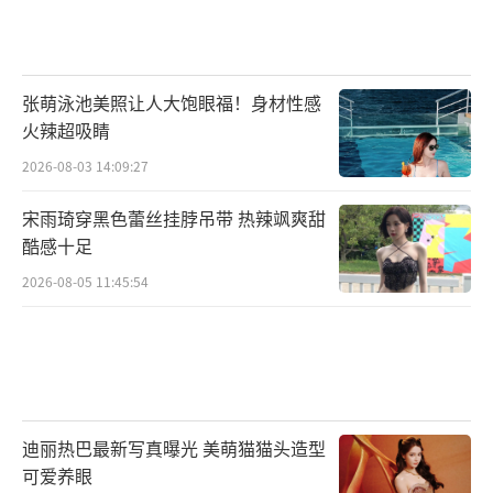
张萌泳池美照让人大饱眼福！身材性感
火辣超吸睛
2026-08-03 14:09:27
宋雨琦穿黑色蕾丝挂脖吊带 热辣飒爽甜
酷感十足
2026-08-05 11:45:54
迪丽热巴最新写真曝光 美萌猫猫头造型
可爱养眼