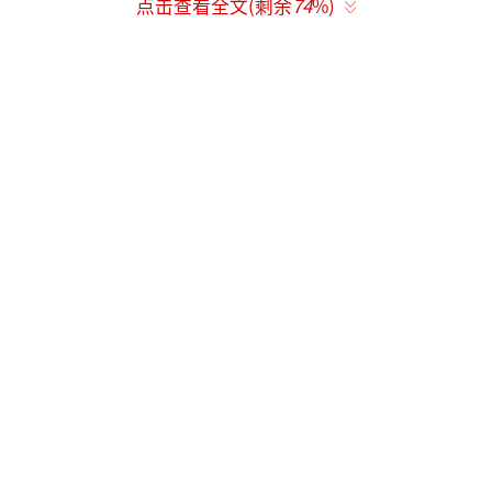
点击查看全文(剩余
74
%)
了从浮夸假面到锋利内核的无缝衔接，让角色
的双面性在眨眼间纤毫毕现。
这段照镜瞬间浓缩了成熙周整个扭曲又悲
壮的生存叙事。作为财阀家族中的“平民血
统”庶女，她身处阶级压迫与身份歧视的双重
绞杀中。她的“疯癫浮夸”绝非天性，而是精
心排练的防御机制。一句“与其正大光明地
输，不如卑鄙地赢”的台词，赤裸裸揭穿了其
行为的底层逻辑：在规则只为赢家书写的社会
丛林里，她选择用夸张的表演麻痹敌人，用自
诩的“耀眼”对抗无处不在的轻蔑。镜子前的
那个回眸，是她在确认面具是否戴牢；而转场
后镜中冰冷的眼神，则是被刺伤的灵魂在舔舐
伤口时泄露的恨意与不甘。IU的表演在此刻堪