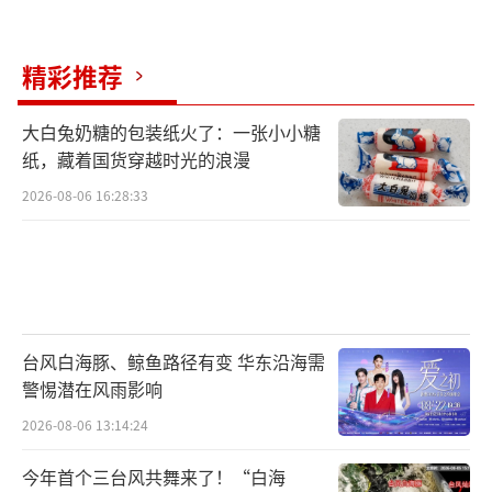
外化为可视的视觉奇观，让观众得以无缝浸入
成熙周复杂的精神世界，最终引爆了社交媒体
上“看完垂直爱上成熙周”、“爱上她像呼吸
精彩推荐
一样简单”的现象级共情。
大白兔奶糖的包装纸火了：一张小小糖
纸，藏着国货穿越时光的浪漫
这场不到一分钟的“照镜子转场”，以其
艺术化的表达、深刻的人物洞察和精准的情绪
2026-08-06 16:28:33
共鸣，完成了从视觉技巧到精神对话的完美跃
迁。它不仅塑造了韩剧史上又一高光时刻，更
以一面虚构的镜子，照见了现实中我们每个人
试图藏匿却又渴望被看见的“耀眼”真相。
（责
台风白海豚、鲸鱼路径有变 华东沿海需
任编辑：0882）
警惕潜在风雨影响
2026-08-06 13:14:24
今年首个三台风共舞来了！“白海