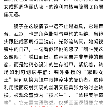
女成熙周华丽伪装下的锋利内核与脆弱底色展
露无遗。
镜子在这段情节中远不止是道具，它是舞
台、武器，也是角色撕裂与重构的裂缝。当镜
头跟随成熙周行至镜前，光影流转间，她凝视
镜中的自己，一句看似轻佻的感叹“啊～我这
么耀眼！”脱口而出。这声宣告并非单纯的自
恋，而是她精心设计的生存战甲。紧接着，转
场如利刃划破平静：镜外张扬的“耀眼女
王”瞬间切换为镜中眼神淬冰的复仇者。这种
利用镜面反射实现的丝滑又极具张力的时空转
换，被观众盛赞为“技术牛”、“滤镜美学巅
峰”。它无需言语赘述，仅凭画面逻辑便完成