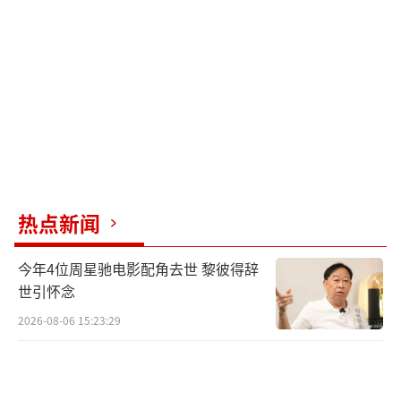
称教科书级别：从眉梢的张扬到眼底的寒霜，
每一寸肌肉的微妙变化都在诉说被身份枷锁禁
锢的窒息与不甘沉沦的反骨。
这场“照镜子转场”之所以引发共鸣，在
于它精准戳中了时代情绪的痛感神经。成熙周
的镜子映照的不只是一个虚构角色的挣扎，更
是无数现代人在社会规训与自我实现间撕裂的
热点新闻
缩影。她的“疯狂”是对僵化规则的反叛宣
今年4位周星驰电影配角去世 黎彼得辞
言，她的“自恋”是对外界贬抑的倔强反弹。
世引怀念
每一次照镜，都是对“我是谁？我该成为
2026-08-06 15:23:29
谁？”的诘问。当转场撕裂表面的浮华，露出
内里的真实，观众看到的不仅是角色的觉醒，
也仿佛窥见自己在不同社会角色间疲于切换的