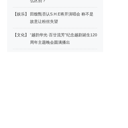
么区别？
【
娱乐
】
田馥甄否认S.H.E将开演唱会 称不是
故意让粉丝失望
【
文化
】
“越韵华光·百廿流芳”纪念越剧诞生120
周年主题晚会圆满播出