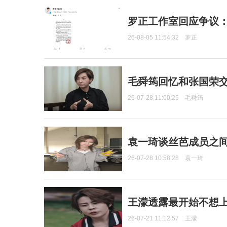
罗正工作室回应争议
26-08-05 11:54:32
罗正
毛舜筠回忆和张国荣
26-07-28 11:00:25
毛舜筠
袁一琦谈丝芭成员之
26-07-28 10:58:28
袁一琦
王濛透露最开始不想上
26-07-21 11:12:57
王濛