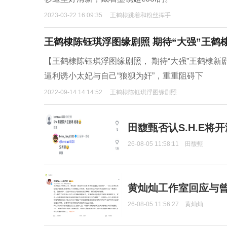
2023-03-22 16:09:35
王鹤棣跳着和粉丝挥手
王鹤棣陈钰琪浮图缘剧照 期待“大强”王鹤
【王鹤棣陈钰琪浮图缘剧照， 期待“大强”王鹤棣
逼利诱小太妃与自己“狼狈为奸”，重重阻碍下
2022-09-14 14:14:52
王鹤棣陈钰琪浮图缘剧照
田馥甄否认S.H.E将
26-08-05 11:58:11
田馥甄
黄灿灿工作室回应与
26-08-05 11:56:27
黄灿灿