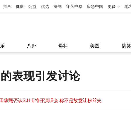
插画
健康
公益
优选
法制
守艺中华
应急中国
更多
地
乐
八卦
爆料
美图
搞笑
中的表现引发讨论
田馥甄否认S.H.E将开演唱会 称不是故意让粉丝失
望
田馥甄否认S.H.E将开演唱会 称不是故意让粉丝失
11:08
望
11:08