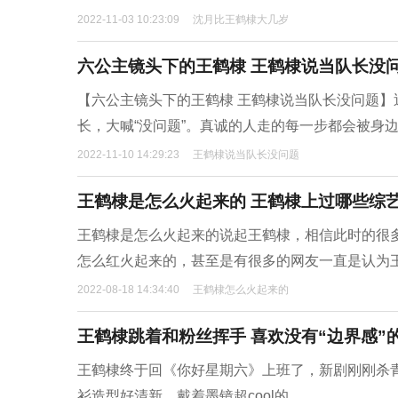
2022-11-03 10:23:09
沈月比王鹤棣大几岁
六公主镜头下的王鹤棣 王鹤棣说当队长没
【六公主镜头下的王鹤棣 王鹤棣说当队长没问题
长，大喊“没问题”。真诚的人走的每一步都会被身
2022-11-10 14:29:23
王鹤棣说当队长没问题
王鹤棣是怎么火起来的 王鹤棣上过哪些综
王鹤棣是怎么火起来的说起王鹤棣，相信此时的很
怎么红火起来的，甚至是有很多的网友一直是认为
2022-08-18 14:34:40
王鹤棣怎么火起来的
王鹤棣跳着和粉丝挥手 喜欢没有“边界感”
王鹤棣终于回《你好星期六》上班了，新剧刚刚杀青
衫造型好清新，戴着墨镜超cool的。