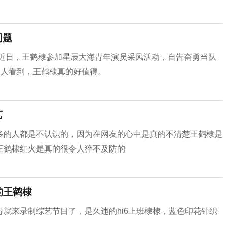
问题
】近日，王鹤棣参加星辰大海青年演员采风活动，自告奋勇当队
边人看到，王鹤棣真的好值得。
艺
多的人都是不认识的，因为在网友的心中是真的不清楚王鹤棣是
王鹤棣红火是真的很令人猝不及防的
的王鹤棣
就来录制综艺节目了，是久违的hi6上班棣棣，蓝色印花针织