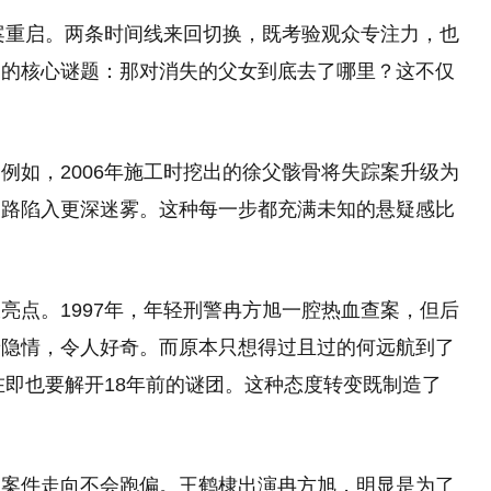
旧案重启。两条时间线来回切换，既考验观众专注力，也
剧的核心谜题：那对消失的父女到底去了哪里？这不仅
。
例如，2006年施工时挖出的徐父骸骨将失踪案升级为
之路陷入更深迷雾。这种每一步都充满未知的悬疑感比
亮点。1997年，年轻刑警冉方旭一腔热血查案，但后
着隐情，令人好奇。而原本只想得过且过的何远航到了
在即也要解开18年前的谜团。这种态度转变既制造了
保案件走向不会跑偏。王鹤棣出演冉方旭，明显是为了