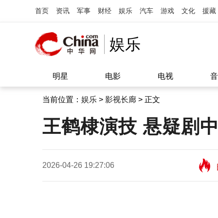
首页
资讯
军事
财经
娱乐
汽车
游戏
文化
援藏
娱乐
明星
电影
电视
音
当前位置：
娱乐
>
影视长廊
> 正文
王鹤棣演技 悬疑剧
2026-04-26 19:27:06