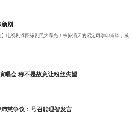
棣新剧
新剧】电视剧浮图缘剧照大曝光！权势滔天的昭定司掌印肖铎，威
开演唱会 称不是故意让粉丝失望
曾沛慈争议：号召能理智发言