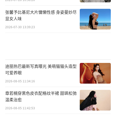
张馨予比基尼大片慵懒性感 身姿曼妙尽
显女人味
2026-07-30 13:39:23
迪丽热巴最新写真曝光 美萌猫猫头造型
可爱养眼
2026-08-05 11:34:16
章若楠穿黑色皮衣配格纹半裙 甜飒松弛
温柔治愈
2026-08-05 11:42:53