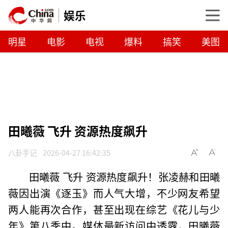
娱乐
明星
电影
电视
爆料
搞笑
美图
田曦薇 飞升 资源热度飙升
八卦手记
2026-04-27 16:42:35
田曦薇 飞升 资源热度飙升！张凌赫和田曦
薇因出演《逐玉》而人气大增，不少网友希望
两人能再次合作，甚至出现在综艺《花儿与少
年》第八季中。媒体最新访问中透露，田曦薇