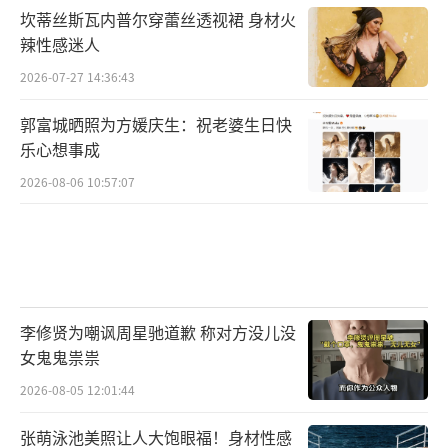
坎蒂丝斯瓦内普尔穿蕾丝透视裙 身材火
辣性感迷人
2026-07-27 14:36:43
郭富城晒照为方媛庆生：祝老婆生日快
乐心想事成
2026-08-06 10:57:07
李修贤为嘲讽周星驰道歉 称对方没儿没
女鬼鬼祟祟
2026-08-05 12:01:44
张萌泳池美照让人大饱眼福！身材性感