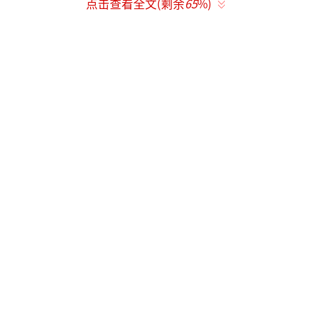
点击查看全文(剩余
65
%)
晚宴于纽约时间5月1日20:00-22:00（北京
时间5月2日8:00-10:00）在杜莎夫人蜡像馆举
行，紧接5月4日Met Gala正宴红毯，蔡徐坤将
以Charlotte Tilbury全球代言人身份诠释“时
尚即艺术”主题。
蔡徐坤与美版《VOGUE》新任主编Chloé
Malle在Ins互关并发布合影，同时与《了不起
的盖茨比》导演巴兹·鲁赫曼同框，展现影视
与时尚领域的跨界影响力。
入场时蔡徐坤感叹“This party is craz
y!”，离场飞吻引发粉丝尖叫。全球粉丝发起
纽约时代广场至大都会博物馆的LED三面环绕