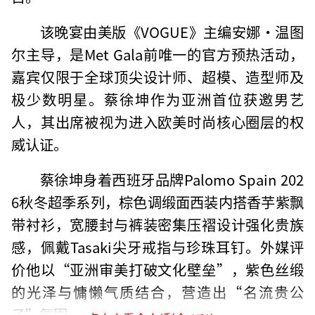
该晚宴由美版《VOGUE》主编安娜·温图
尔主导，是Met Gala前唯一的官方预热活动，
嘉宾仅限于全球顶尖设计师、超模、造型师及
极少数明星。蔡徐坤作为亚洲首位获邀男艺
人，其出席被视为进入欧美时尚核心圈层的权
威认证。
蔡徐坤身着西班牙品牌Palomo Spain 202
6秋冬超季系列，棕色调缎面西装内搭香芋紫飘
带衬衫，宽腰封与裤装密集压褶设计强化贵族
感，佩戴Tasaki尖牙戒指与珍珠耳钉。外媒评
价他以“亚洲审美打破文化壁垒”，紫色丝缎
的光泽与慵懒气质结合，营造出“名流贵公
子”氛围。