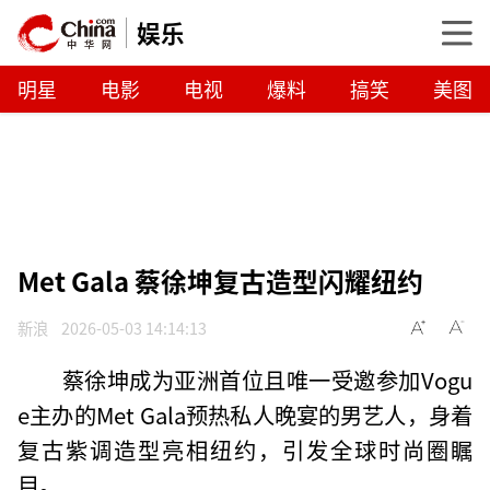
娱乐
明星
电影
电视
爆料
搞笑
美图
Met Gala 蔡徐坤复古造型闪耀纽约
新浪
2026-05-03 14:14:13
蔡徐坤成为亚洲首位且唯一受邀参加Vogu
e主办的Met Gala预热私人晚宴的男艺人，身着
复古紫调造型亮相纽约，引发全球时尚圈瞩
目。