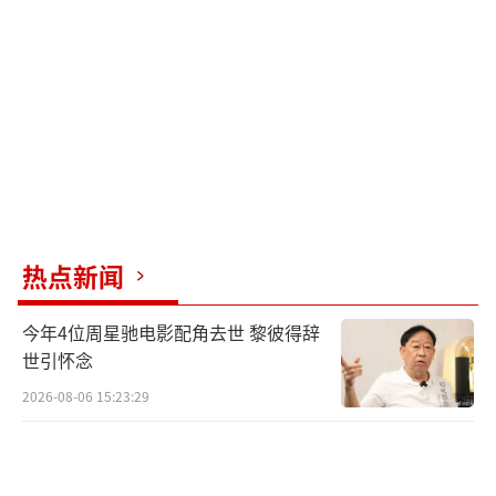
应援车巡游，外网活动视频播放量超500万，In
stagram单日涨粉超10万。
蔡徐坤是首位完成“预热私宴+正宴红
毯”全流程的亚洲男艺人，也是中国内地首位
两度登上Met Gala的明星（首次为2023年）。
国际媒体聚焦他“从流量明星转型全球艺术创
作者”的路径，格莱美制作人透露合作意向。
热点新闻
他的音乐人身份（如单曲《默片》融汇昆
今年4位周星驰电影配角去世 黎彼得辞
曲元素）与Met Gala“时尚即艺术”主题高度
世引怀念
契合，推动东方美学国际传播。外媒评价其造
2026-08-06 15:23:29
型“贵气封神”，粉丝自发整理直播应援指
南，呼吁遵守礼仪。