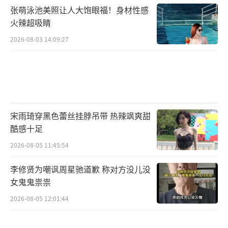
张萌泳池美照让人大饱眼福！身材性感
火辣超吸睛
2026-08-03 14:09:27
宋雨琦穿黑色蕾丝挂脖吊带 热辣飒爽甜
酷感十足
2026-08-05 11:45:54
李修贤为嘲讽周星驰道歉 称对方没儿没
女鬼鬼祟祟
2026-08-05 12:01:44