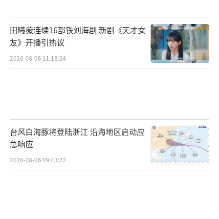
Met Gala正宴将于纽约时间5月4日18:00
（北京时间5月5日6:00）举行，蔡徐坤将亮相
田曦薇连续16部铁刘海剧 新剧《天才女
红毯，造型由Charlotte Tilbury团队专属定
友》开播引热议
制。此外，他还将在5月30日压轴马来西亚ASIA
2026-08-06 11:18:24
TOP音乐节，并计划于2026年进行全球巡演亚
洲站及发行实体专辑《KUN》。
（责任编辑：zx000
1）
台风白海豚将登陆浙江 沿海地区启动应
急响应
2026-08-06 09:43:22