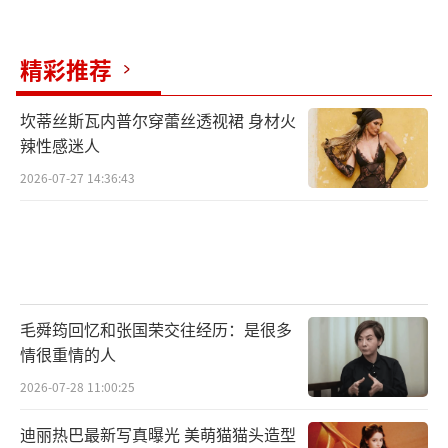
精彩推荐
坎蒂丝斯瓦内普尔穿蕾丝透视裙 身材火
辣性感迷人
2026-07-27 14:36:43
毛舜筠回忆和张国荣交往经历：是很多
情很重情的人
2026-07-28 11:00:25
迪丽热巴最新写真曝光 美萌猫猫头造型