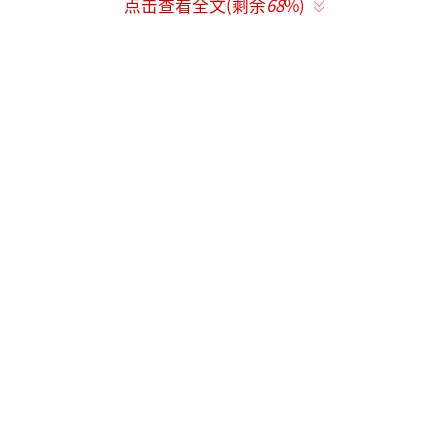
点击查看全文(剩余
68
%)
成功标签。而在《黑夜告白》中，他饰演的老
刑警何远航颠覆了以往精英神探的形象，完成
了一次从“符号化人设”到“生活化人物”的
演技跨越。
何远航并不是传统意义上的“神探”，他
出身基层派出所，满身市井气息，是被岁月磨
平棱角却执念难消的普通刑警。潘粤明精准捕
捉到了何远航横跨十八年的人生轨迹，以细腻
的表演勾勒出一位刑警从壮年意气到暮年偏执
的转变。1997年的何远航办案全凭经验与直
觉，潘粤明用敷衍散漫的肢体语言，将壮年刑
警的浮躁劲儿刻画得淋漓尽致。十八年后，何
远航变成两鬓斑白、身形佝偻的退休老人，始