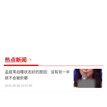
终被旧案困在原地。潘粤明将暮年何远航眼底
的疲惫、不甘与执念层层递进地展现出来，无
台词的细节让角色形象栩栩如生。
在《黑夜告白》之前，王鹤棣的名字始终
与“流量小生”“偶像剧男主”绑定。此次他
以寸头、胡碴儿、素颜的粗粝造型出演警校高
材生冉方旭，被视为突破舒适区的关键一步。
热点新闻
冉方旭的成长线是一段从“纸上谈兵”到“以
身殉道”的蜕变。初登场时，他是意气风发的
孟庭苇自曝状态好的原因：没有另一半
学院派刑警，自信张扬，带着新人特有的莽撞
就不会被折磨
与棱角。随着剧情推进，冉方旭逐渐变得颓废
2026-08-06 10:57:40
失意，再无当年的朝气。王鹤棣的表演仍带有
明显的青涩，台词功底和复杂情绪处理上还有