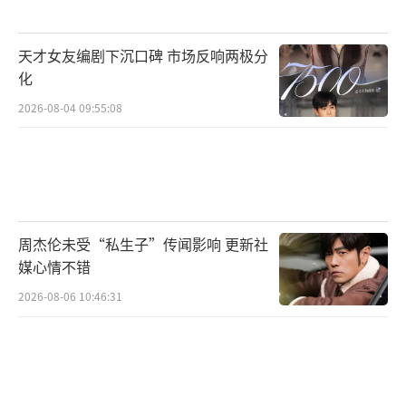
待提升。
《黑夜告白》的核心魅力不仅在于跨时空
天才女友编剧下沉口碑 市场反响两极分
追凶的烧脑情节，更在于何远航与冉方旭
化
从“针锋相对”到“惺惺相惜”的师徒羁绊。
2026-08-04 09:55:08
潘粤明与王鹤棣的演技互补与碰撞，让这段关
系鲜活可感。两人一老辣一青涩、一内敛一外
放的演绎，让师徒关系间的拉扯与救赎真实可
信，也让悬疑故事多了几分人性厚度。随着剧
周杰伦未受“私生子”传闻影响 更新社
情推进，十八年后的何远航与冉方旭迎来了性
媒心情不错
格上的反转，这种变化不仅描绘了人性的成
2026-08-06 10:46:31
长，也勾勒出一段跨越岁月的师徒羁绊。
（责任
编辑：0882）