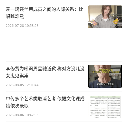
袁一琦谈丝芭成员之间的人际关系：比
唱跳难熬
2026-07-28 10:58:28
李修贤为嘲讽周星驰道歉 称对方没儿没
女鬼鬼祟祟
2026-08-05 12:01:44
中传多个艺术类取消艺考 依据文化课成
绩依次录取
2026-08-06 10:42:35