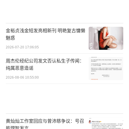
金裕贞浅金短发亮相新刊 明艳复古慵懒
魅惑
2026-07-20 17:06:05
周杰伦经纪公司发文否认私生子传闻：
纯属恶意造谣
2026-08-06 10:55:00
黄灿灿工作室回应与曾沛慈争议：号召
能理智发言