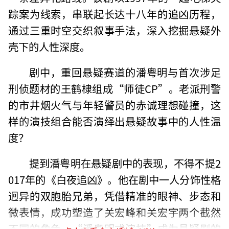
踪案为线索，串联起长达十八年的追凶历程，
通过三重时空交织叙事手法，深入挖掘悬疑外
壳下的人性深度。
剧中，重回悬疑赛道的潘粤明与首次涉足
刑侦题材的王鹤棣组成“师徒CP”。老派刑警
的市井烟火气与年轻警员的赤诚理想碰撞，这
样的演技组合能否演绎出悬疑故事中的人性温
度？
提到潘粤明在悬疑剧中的表现，不得不提2
017年的《白夜追凶》。他在剧中一人分饰性格
迥异的双胞胎兄弟，凭借精准的眼神、步态和
微表情，成功塑造了关宏峰和关宏宇两个截然
不同的角色，“潘粤明式演技”成为悬疑剧的