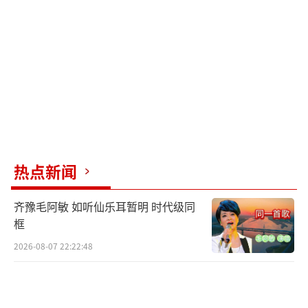
持节目时常接不上话，全靠何炅救场。但她就
是能火这么多年，路越走越宽。这次演唱会再
次证明了这一点。社会运行的底层逻辑往往不
是个人能力有多强，而是你处在什么位置，手
里掌握了多少别人需要的东西。
朱之文是个纯草根，靠着一副好嗓子火
了，但回到村里却被村民吸血，被各种闲汉围
观直播，连自家大门都被踹。他挣脱不开那个
热点新闻
泥沼，因为他只有唱歌的天赋，没有阶层壁垒
齐豫毛阿敏 如听仙乐耳暂明 时代级同
和保护自己的权力网络。谢娜则完全不同，她
框
垒起了高高的护城河，圈内人脉、顶级团队、
2026-08-07 22:22:48
雄厚资本让她稳如泰山。
这场演唱会并不只是纯粹的音乐盛典，而