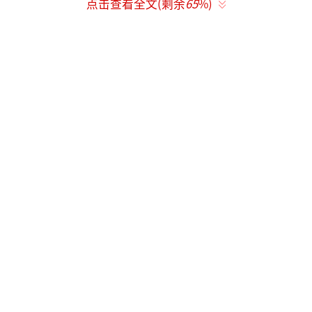
点击查看全文(剩余
65
%)
在名利场中的地位依然稳固。何炅现身成都不
仅是嘉宾互动，更像是老大哥给自家妹子镇场
子。谢娜这两年曝光率虽有所下降，但她的人
脉并未缩水。赵丽颖称她为大哥，自己是二
弟，这种关系背后是势均力敌的资源互换。
至于张杰是否会登台，几乎毫无悬念。作
为谢娜的丈夫，他自然会来兜底。这对夫妻早
已成为利益高度一致的商业共同体。早年间张
杰靠着谢娜的知名度在快男舞台上脱颖而出，
如今张杰成了华语乐坛最赚钱的男歌手之一，
反过来为妻子的演唱会保驾护航。
很多人看不惯谢娜，觉得她咋咋呼呼，主