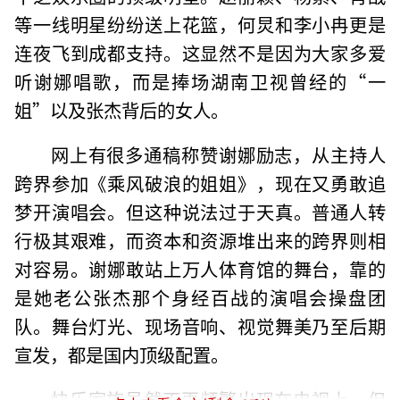
等一线明星纷纷送上花篮，何炅和李小冉更是
连夜飞到成都支持。这显然不是因为大家多爱
听谢娜唱歌，而是捧场湖南卫视曾经的“一
姐”以及张杰背后的女人。
网上有很多通稿称赞谢娜励志，从主持人
跨界参加《乘风破浪的姐姐》，现在又勇敢追
梦开演唱会。但这种说法过于天真。普通人转
行极其艰难，而资本和资源堆出来的跨界则相
对容易。谢娜敢站上万人体育馆的舞台，靠的
是她老公张杰那个身经百战的演唱会操盘团
队。舞台灯光、现场音响、视觉舞美乃至后期
宣发，都是国内顶级配置。
快乐家族虽然不再频繁出现在电视上，但