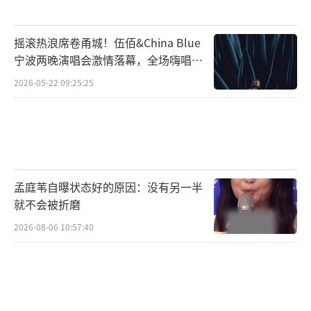
是一次大型的娱乐圈人情世故变现仪式，一次
成功的家族商业运作。台上的谢娜笑得很灿
摇滚热浪席卷甬城！伍佰&China Blue
烂，台下的粉丝喊得很卖力，送花篮的明星们
宁波两晚演唱会激情落幕，全场嗨唱氛
赚足了重情重义的版面，张杰的团队也完成了
围炸裂
2026-05-22 09:25:25
一次完美的项目执行。没有任何人吃亏，大家
都赢麻了。那些在网上嘲笑她唱歌跑调、不自
量力的看客，其实是最不懂游戏规则的人。
（责
任编辑：0882）
孟庭苇自曝状态好的原因：没有另一半
就不会被折磨
2026-08-06 10:57:40