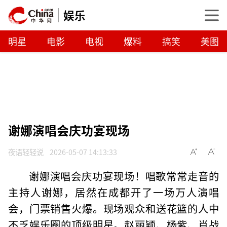
娱乐
明星
电影
电视
爆料
搞笑
美图
谢娜演唱会庆功宴现场
夜语轻轻说
2026-05-07 14:13:33
谢娜演唱会庆功宴现场！唱歌常常走音的
主持人谢娜，居然在成都开了一场万人演唱
会，门票销售火爆。现场观众和送花篮的人中
不乏娱乐圈的顶级明星。赵丽颖、杨紫、肖战