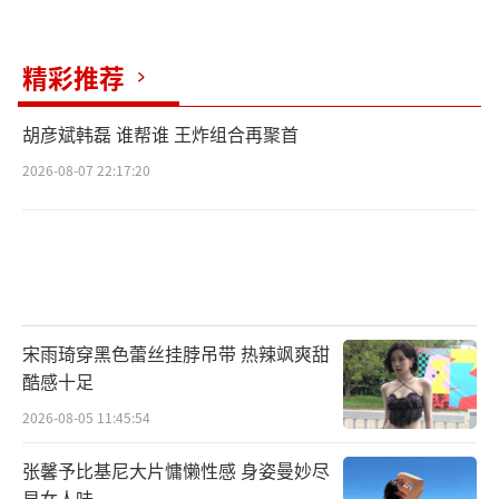
精彩推荐
胡彦斌韩磊 谁帮谁 王炸组合再聚首
2026-08-07 22:17:20
宋雨琦穿黑色蕾丝挂脖吊带 热辣飒爽甜
酷感十足
2026-08-05 11:45:54
张馨予比基尼大片慵懒性感 身姿曼妙尽
显女人味