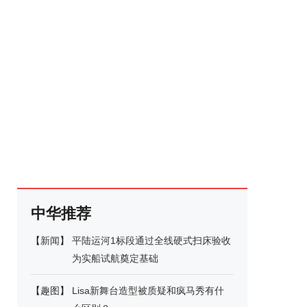
中华推荐
【
新闻
】
平陆运河1标段通过全线硬式扫床验收
为实船试航奠定基础
【
趣图
】
Lisa新舞台造型被质疑和疯马秀有什