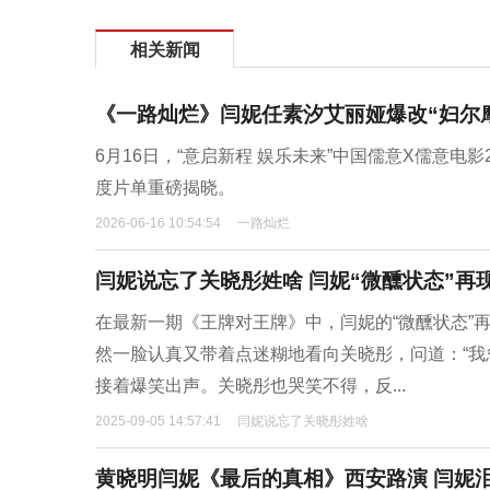
相关新闻
《一路灿烂》闫妮任素汐艾丽娅爆改“妇尔
6月16日，“意启新程 娱乐未来”中国儒意X儒意电
度片单重磅揭晓。
2026-06-16 10:54:54
一路灿烂
闫妮说忘了关晓彤姓啥 闫妮“微醺状态”再
在最新一期《王牌对王牌》中，闫妮的“微醺状态”
然一脸认真又带着点迷糊地看向关晓彤，问道：“我
接着爆笑出声。关晓彤也哭笑不得，反...
2025-09-05 14:57:41
闫妮说忘了关晓彤姓啥
黄晓明闫妮《最后的真相》西安路演 闫妮