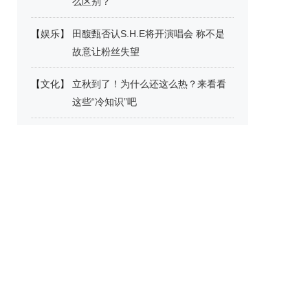
么区别？
【
娱乐
】
田馥甄否认S.H.E将开演唱会 称不是
故意让粉丝失望
【
文化
】
立秋到了！为什么还这么热？来看看
这些“冷知识”吧