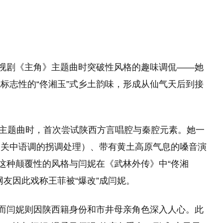
电视剧《主角》主题曲时突破性风格的趣味调侃——她
标志性的“佟湘玉”式乡土韵味，形成从仙气天后到接
角》主题曲时，首次尝试陕西方言唱腔与秦腔元素。她一
如关中语调的拐调处理）、带有黄土高原气息的嗓音演
。这种颠覆性的风格与闫妮在《武林外传》中“佟湘
友因此戏称王菲被“爆改”成闫妮。
，而闫妮则因陕西籍身份和市井母亲角色深入人心。此