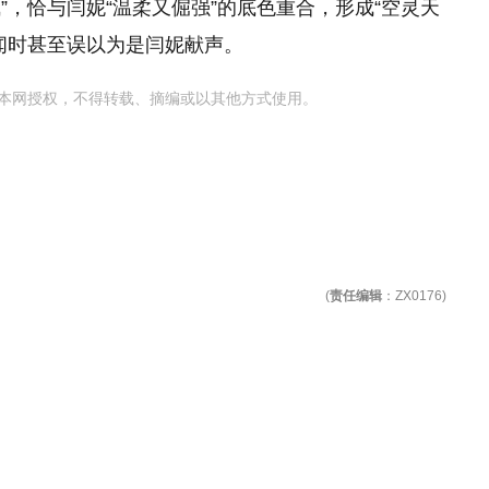
”，恰与闫妮“温柔又倔强”的底色重合，形成“空灵天
闻时甚至误以为是闫妮献声。
本网授权，不得转载、摘编或以其他方式使用。
(
责任编辑
：ZX0176)