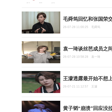
毛舜筠回忆和张国荣
26-07-28 11:00:25
毛舜筠
袁一琦谈丝芭成员之
26-07-28 10:58:28
袁一琦
王濛透露最开始不想上
26-07-21 11:12:57
王濛
黄子韬“崩溃”回应没