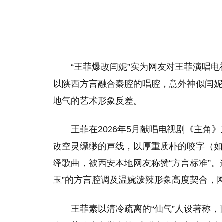
“王菲爆改闫妮”实为网友对王菲演唱
以陕西方言融合秦腔的唱腔，意外神似闫妮
地气的艺术形象反差。
王菲在2026年5月献唱电视剧《主
改空灵缥缈的声线，以厚重质朴的咬字（
绎歌曲，被西安本地网友称赞“方言标准”
玉”的方言腔调及温婉泼辣形象高度契合，网
王菲素以清冷疏离的“仙气”人设著称