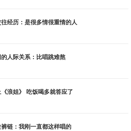
交往经历：是很多情很重情的人
间的人际关系：比唱跳难熬
《浪姐》 吃饭喝多就答应了
拉裤链：我刚一直都这样唱的