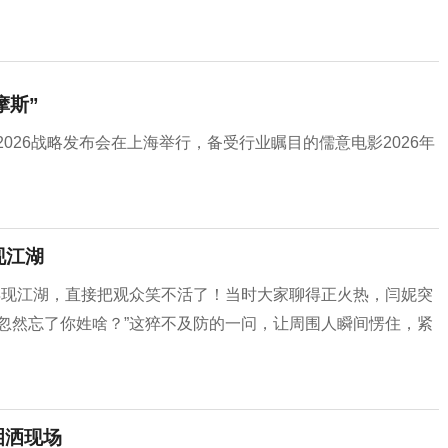
摩斯”
影2026战略发布会在上海举行，备受行业瞩目的儒意电影2026年
现江湖
再现江湖，直接把观众笑不活了！当时大家聊得正火热，闫妮突
忽然忘了你姓啥？”这猝不及防的一问，让周围人瞬间愣住，紧
泪洒现场