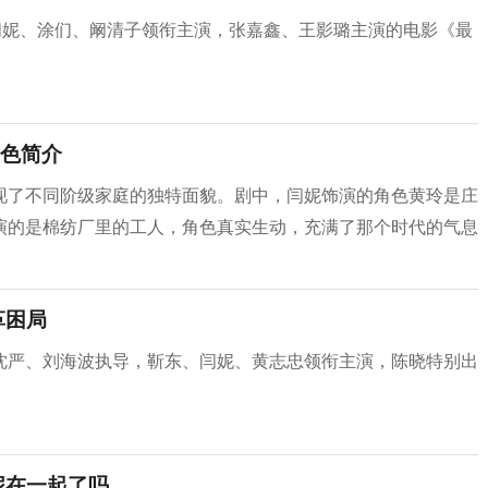
闫妮、涂们、阚清子领衔主演，张嘉鑫、王影璐主演的电影《最
色简介
现了不同阶级家庭的独特面貌。剧中，闫妮饰演的角色黄玲是庄
演的是棉纺厂里的工人，角色真实生动，充满了那个时代的气息
革困局
沈严、刘海波执导，靳东、闫妮、黄志忠领衔主演，陈晓特别出
妮在一起了吗