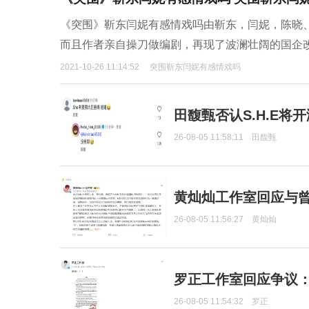
《突围》靳东闫妮有感情戏吗由靳东，闫妮，陈晓
而且作者亲自操刀做编剧，再现了波澜壮阔的国企
2021-10-26 11:14:52
突围靳东闫妮有感情戏吗
田馥甄否认S.H.E将
26-08-05 11:58:11
田馥甄
黄灿灿工作室回应与
26-08-05 11:56:27
黄灿灿
罗正工作室回应争议
26-08-05 11:54:32
罗正