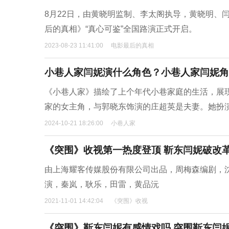
8月22日，由黄晓明监制、李太阁执导，黄晓明、
后的真相》“真心可鉴”全国路演正式开启。
2023-08-23 11:41:00
电影最后的真相
小巷人家闫妮演什么角色？小巷人家闫妮角
《小巷人家》描绘了上个年代小巷家庭的生活，展
家的女主角，与郭晓东饰演的庄超英是夫妻。她扮
2024-10-21 18:26:00
小巷人家
《突围》收视第一热度登顶 靳东闫妮破改
由上海耀客传媒股份有限公司出品，周梅森编剧，
演，秦岚，耿乐，田雷，黄品沅
2021-11-01 14:42:04
《突围》收视
《突围》靳东闫妮有感情戏吗 突围靳东闫