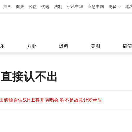
插画
健康
公益
优选
法制
守艺中华
应急中国
更多
地
乐
八卦
爆料
美图
搞笑
眼直接认不出
田馥甄否认S.H.E将开演唱会 称不是故意让粉丝失
望
田馥甄否认S.H.E将开演唱会 称不是故意让粉丝失
11:08
望
11:08