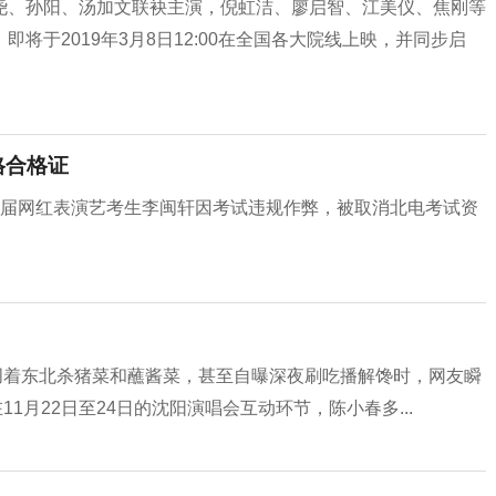
、孙阳、汤加文联袂主演，倪虹洁、廖启智、江美仪、焦刚等
将于2019年3月8日12:00在全国各大院线上映，并同步启
格合格证
024届网红表演艺考生李闽轩因考试违规作弊，被取消北电考试资
叨着东北杀猪菜和蘸酱菜，甚至自曝深夜刷吃播解馋时，网友瞬
1月22日至24日的沈阳演唱会互动环节，陈小春多...