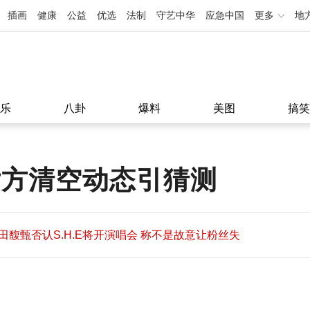
插画
健康
公益
优选
法制
守艺中华
应急中国
更多
地
乐
八卦
爆料
美图
搞笑
女方清空动态引猜测
田馥甄否认S.H.E将开演唱会 称不是故意让粉丝失
望
田馥甄否认S.H.E将开演唱会 称不是故意让粉丝失
11:08
望
11:08