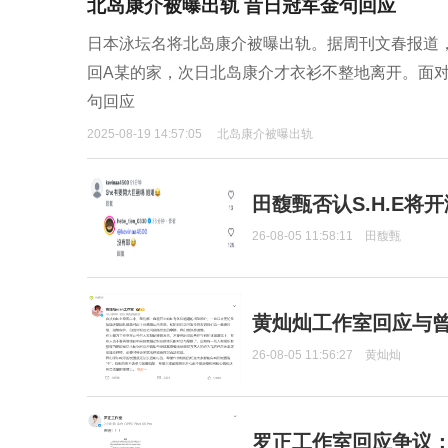
北岛康介被曝出轨 昔日冠军金句回应
日本泳坛名将北岛康介被曝出轨。据周刊文春报道
回A某的家，次日北岛康介才衣衫不整地离开。面对
句回应
2025-08-19 14:57:05
北岛康介被曝出轨
田馥甄否认S.H.E将
26-08-05 11:58:11
田馥甄
黄灿灿工作室回应与
26-08-05 11:56:27
黄灿灿
罗正工作室回应争议