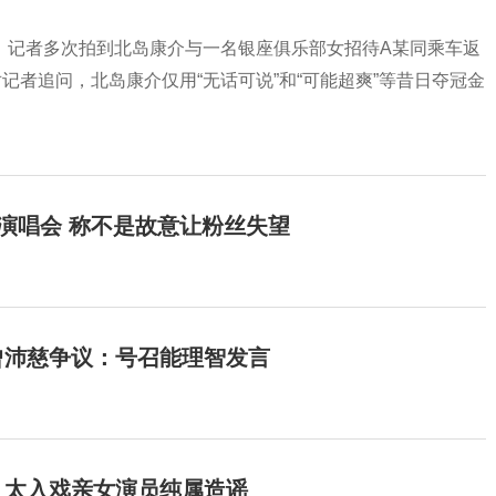
，记者多次拍到北岛康介与一名银座俱乐部女招待A某同乘车返
记者追问，北岛康介仅用“无话可说”和“可能超爽”等昔日夺冠金
开演唱会 称不是故意让粉丝失望
曾沛慈争议：号召能理智发言
：太入戏亲女演员纯属造谣