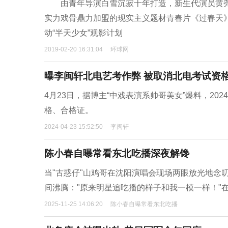
由青年导演白雪沉寂十年打造，新生代演员黄尧
实力戏骨鼎力加盟的现实主义题材青春片《过春天》即
动“半天少女”观影计划
2019-02-20 16:31:04
环球网
曝李闽轩北电艺考作弊 被取消北电考试资
4月23日，据博主“中戏表演系帅哥美女”爆料，2
格、合格证。
2024-04-23 15:52:50
李闽轩
陈小春自曝常看东北吃播深夜解馋
当"古惑仔"山鸡哥在沈阳演唱会现场两眼放光地念
间沸腾："原来明星追吃播的样子和我一模一样！"在1
2025-11-25 14:06:20
陈小春自曝常看东北吃播