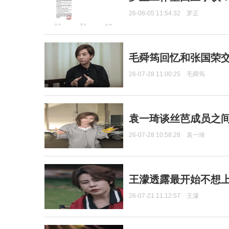
26-08-05 11:54:32
罗正
毛舜筠回忆和张国荣
26-07-28 11:00:25
毛舜筠
袁一琦谈丝芭成员之
26-07-28 10:58:28
袁一琦
王濛透露最开始不想上
26-07-21 11:12:57
王濛