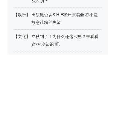
么区别？
【
娱乐
】
田馥甄否认S.H.E将开演唱会 称不是
故意让粉丝失望
【
文化
】
立秋到了！为什么还这么热？来看看
这些“冷知识”吧