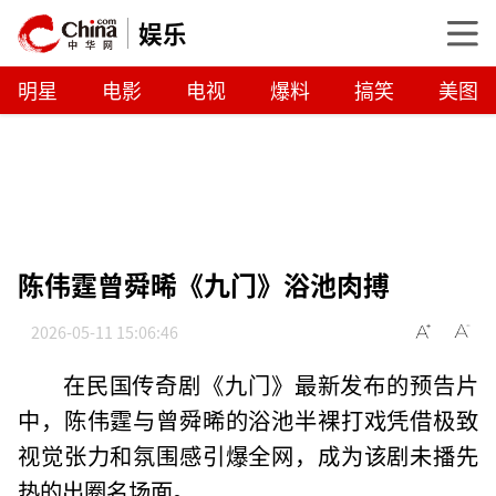
娱乐
明星
电影
电视
爆料
搞笑
美图
陈伟霆曾舜晞《九门》浴池肉搏
2026-05-11 15:06:46
在民国传奇剧《九门》最新发布的预告片
中，陈伟霆与曾舜晞的浴池半裸打戏凭借极致
视觉张力和氛围感引爆全网，成为该剧未播先
热的出圈名场面。