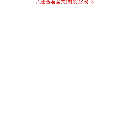
点击查看全文(剩余
13
%)
吧”暗示二人遭人设局，被迫从对立转向联
手，为后续九门协作探秘埋下伏笔。
（责任编辑：z
x0176）