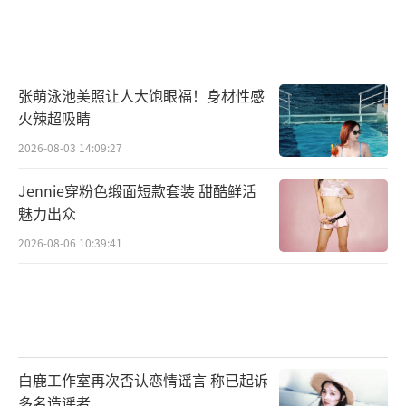
张萌泳池美照让人大饱眼福！身材性感
火辣超吸睛
2026-08-03 14:09:27
Jennie穿粉色缎面短款套装 甜酷鲜活
魅力出众
2026-08-06 10:39:41
白鹿工作室再次否认恋情谣言 称已起诉
多名造谣者