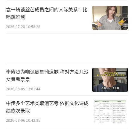
袁一琦谈丝芭成员之间的人际关系：比
唱跳难熬
2026-07-28 10:58:28
李修贤为嘲讽周星驰道歉 称对方没儿没
女鬼鬼祟祟
2026-08-05 12:01:44
中传多个艺术类取消艺考 依据文化课成
绩依次录取
2026-08-06 10:42:35