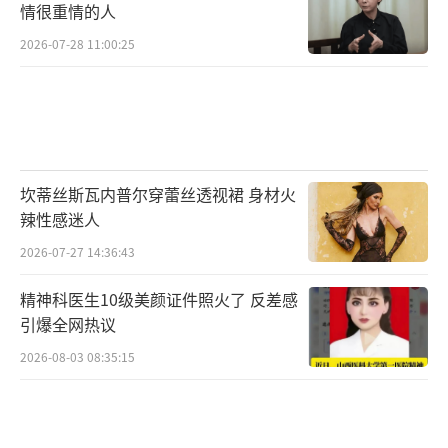
情很重情的人
2026-07-28 11:00:25
坎蒂丝斯瓦内普尔穿蕾丝透视裙 身材火
辣性感迷人
2026-07-27 14:36:43
精神科医生10级美颜证件照火了 反差感
引爆全网热议
2026-08-03 08:35:15