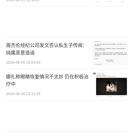
周杰伦经纪公司发文否认私生子传闻：
纯属恶意造谣
2026-08-06 10:55:00
娜扎称眼睛恢复情况不太妙 仍在积极治
疗中
2026-08-08 22:32:35