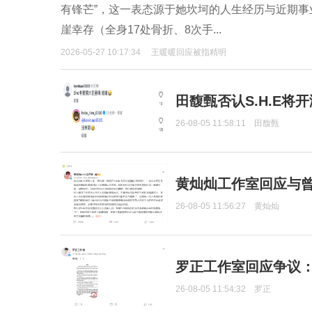
有锋芒”，这一表态源于她坎坷的人生经历与近期事
崖幸存（全身17处骨折、8次手...
2026-05-27 10:17:34
王暖暖回应被指精明
田馥甄否认S.H.E将
26-08-05 11:58:11
田馥甄
黄灿灿工作室回应与
26-08-05 11:56:27
黄灿灿
罗正工作室回应争议
26-08-05 11:54:32
罗正