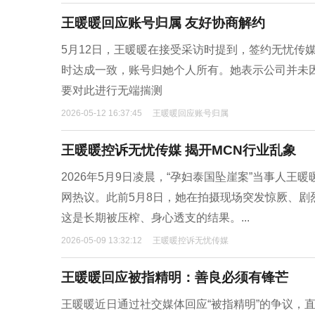
王暖暖回应账号归属 友好协商解约
5月12日，王暖暖在接受采访时提到，签约无忧传
时达成一致，账号归她个人所有。她表示公司并未
要对此进行无端揣测
2026-05-12 16:37:45
王暖暖回应账号归属
王暖暖控诉无忧传媒 揭开MCN行业乱象
2026年5月9日凌晨，“孕妇泰国坠崖案”当事人
网热议。此前5月8日，她在拍摄现场突发惊厥、
这是长期被压榨、身心透支的结果。...
2026-05-09 13:32:12
王暖暖控诉无忧传媒
王暖暖回应被指精明：善良必须有锋芒
王暖暖近日通过社交媒体回应“被指精明”的争议，直