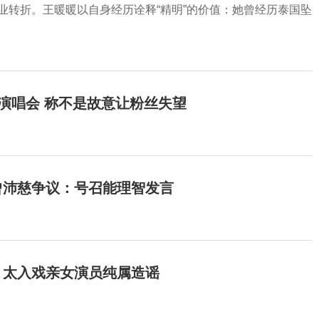
业转折。王暖暖以自身经历诠释“精明”的价值：她曾经历泰国坠
开演唱会 称不是故意让粉丝失望
曾沛慈争议：号召能理智发言
：太入戏亲女演员纯属造谣