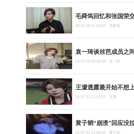
毛舜筠回忆和张国荣
26-07-28 11:00:25
毛舜筠
袁一琦谈丝芭成员之
26-07-28 10:58:28
袁一琦
王濛透露最开始不想上
26-07-21 11:12:57
王濛
黄子韬“崩溃”回应没
26-07-21 11:08:42
黄子韬