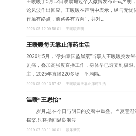
王暖暖于5月12日凌晨通过个人微博发布正式声明
论风波作出回应。王暖暖在声明中表示，经与无忧传
作虽有终点，前路各有方向”，并对...
2026-05-12 09:58:01
王暖暖声明
王暖暖每天靠止痛药生活
2026年5月，“孕妇泰国坠崖案”当事人王暖暖突
剧痛，叠加高强度直播工作，身体早已透支到极限
主，2025年直播220多场，平均隔...
2026-05-09 13:57:42
王暖暖每天靠止痛药生活
温暖“王思怡”
岁月,总在今日与明日的交替中重叠。当夏意渐浓,
摇桨,只将指间温良泅渡
2019-07-30 11:00:01
娱乐新闻