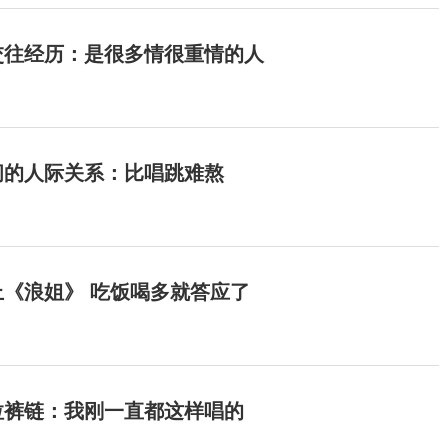
交往经历：是很多情很重情的人
间的人际关系：比唱跳难熬
《浪姐》 吃饭喝多就答应了
拉裤链：我刚一直都这样唱的