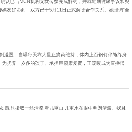
，确认已与MCN机构无忧传媒完成解约，并就近期健康争议和舆
媒友好协商，双方已于5月11日正式解除合作关系。她强调“合
发晕倒送医，自曝每天靠大量止痛药维持，体内上百钢钉伴随终身
。为抚养一岁多的孩子、承担巨额康复费，王暖暖成为直播博
愿,只摄取一丝清凉,看几重山,几重水在眼中明朗清澈。我且