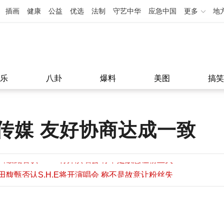
插画
健康
公益
优选
法制
守艺中华
应急中国
更多
地
乐
八卦
爆料
美图
搞笑
传媒 友好协商达成一致
田馥甄否认S.H.E将开演唱会 称不是故意让粉丝失
望
田馥甄否认S.H.E将开演唱会 称不是故意让粉丝失
11:08
望
11:08