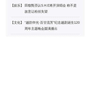
【
娱乐
】
田馥甄否认S.H.E将开演唱会 称不是
故意让粉丝失望
【
文化
】
“越韵华光·百廿流芳”纪念越剧诞生120
周年主题晚会圆满播出