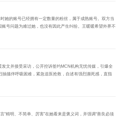
媒时她的账号已经拥有一定数量的粉丝，属于成熟账号。双方当
因账号问题为难过她，也没有因此产生纠纷。王暖暖希望外界不
王暖暖发文并接受采访，公开控诉签约MCN机构无忧传媒，引爆全
剧烈抽搐伴呼吸困难，紧急送医抢救，自述有强烈濒死感，直指
言“精明、不简单、厉害”在她看来是褒义词，并强调“善良必须