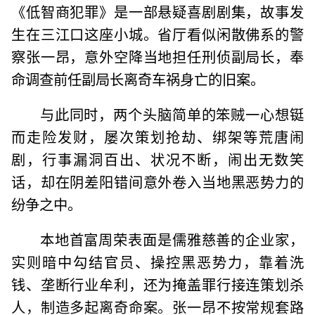
《低智商犯罪》是一部悬疑喜剧剧集，故事发
生在三江口这座小城。省厅看似闲散佛系的警
察张一昂，意外空降当地担任刑侦副局长，奉
命调查前任副局长离奇车祸身亡的旧案。
与此同时，两个头脑简单的笨贼一心想铤
而走险发财，屡次策划抢劫、绑架等荒唐闹
剧，行事漏洞百出、状况不断，闹出无数笑
话，却在阴差阳错间意外卷入当地黑恶势力的
纷争之中。
本地首富周荣表面是儒雅慈善的企业家，
实则暗中勾结官员、操控黑恶势力，靠着洗
钱、垄断行业牟利，还为掩盖罪行接连策划杀
人，制造多起离奇命案。张一昂不按常规套路