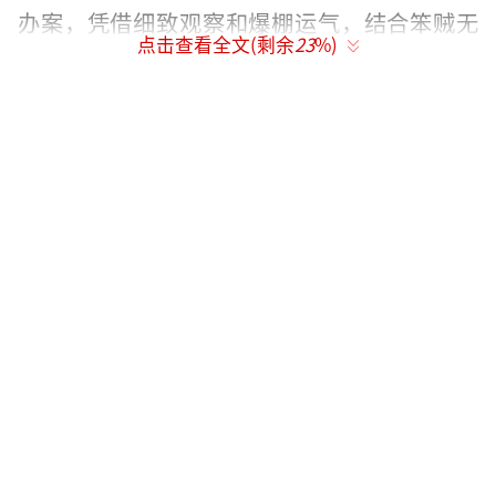
办案，凭借细致观察和爆棚运气，结合笨贼无
点击查看全文(剩余
23
%)
意间留下的关键线索，一步步拨开迷雾，逐层
撕开官商勾结的黑幕，揪出隐藏在幕后的黑手
与连环命案真凶，最终将黑恶势力、涉案贪官
和犯罪分子全部绳之以法，既充满悬疑探案的
紧张感，又穿插着小人物乌龙闹剧的幽默趣
味。
（责任编辑：zx0176）