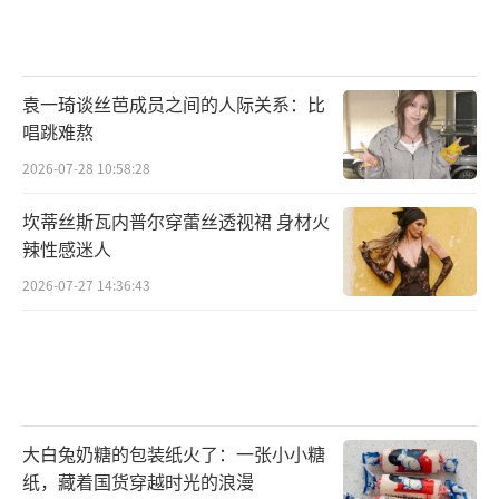
袁一琦谈丝芭成员之间的人际关系：比
唱跳难熬
2026-07-28 10:58:28
坎蒂丝斯瓦内普尔穿蕾丝透视裙 身材火
辣性感迷人
2026-07-27 14:36:43
大白兔奶糖的包装纸火了：一张小小糖
纸，藏着国货穿越时光的浪漫