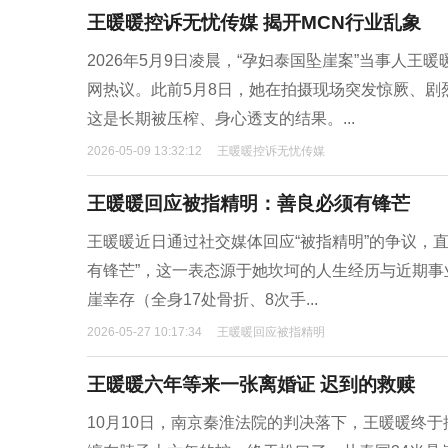
王暖暖控诉无忧传媒 揭开MCN行业乱象
2026年5月9日凌晨，“孕妇泰国坠崖案”当事人
网热议。此前5月8日，她在拍摄现场突发惊厥、
这是长期被压榨、身心透支的结果。...
2026-05-09 13:32:12
王暖暖控诉无忧传媒
王暖暖回应被指精明：善良必须有锋芒
王暖暖近日通过社交媒体回应“被指精明”的争议，直
有锋芒”，这一表态源于她坎坷的人生经历与近期事
崖幸存（全身17处骨折、8次手...
2026-05-27 10:17:34
王暖暖回应被指精明
王暖暖六年等来一张离婚证 迟到的救赎
10月10日，南京秦淮法院的判决落下，王暖暖终