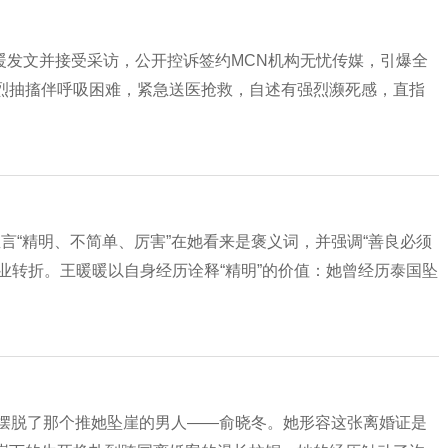
王暖暖发文并接受采访，公开控诉签约MCN机构无忧传媒，引爆全
剧烈抽搐伴呼吸困难，紧急送医抢救，自述有强烈濒死感，直指
言“精明、不简单、厉害”在她看来是褒义词，并强调“善良必须
业转折。王暖暖以自身经历诠释“精明”的价值：她曾经历泰国坠
于摆脱了那个推她坠崖的男人——俞晓冬。她形容这张离婚证是