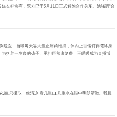
媒友好协商，双方已于5月11日正式解除合作关系。她强调“合
发晕倒送医，自曝每天靠大量止痛药维持，体内上百钢钉伴随终身
。为抚养一岁多的孩子、承担巨额康复费，王暖暖成为直播博
愿,只摄取一丝清凉,看几重山,几重水在眼中明朗清澈。我且