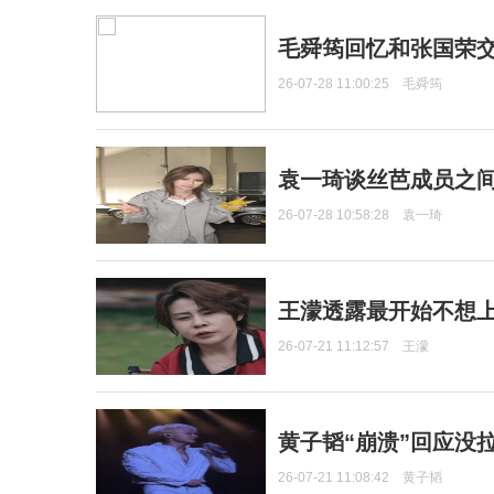
毛舜筠回忆和张国荣
26-07-28 11:00:25
毛舜筠
袁一琦谈丝芭成员之
26-07-28 10:58:28
袁一琦
王濛透露最开始不想上
26-07-21 11:12:57
王濛
黄子韬“崩溃”回应没
26-07-21 11:08:42
黄子韬