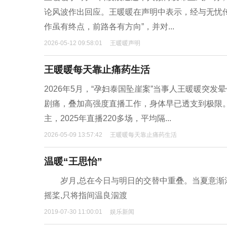
论风波作出回应。王暖暖在声明中表示，经与无忧传
作虽有终点，前路各有方向”，并对...
2026-05-12 09:58:01
王暖暖声明
王暖暖每天靠止痛药生活
2026年5月，“孕妇泰国坠崖案”当事人王暖暖突
剧痛，叠加高强度直播工作，身体早已透支到极限
主，2025年直播220多场，平均隔...
2026-05-09 13:57:42
王暖暖每天靠止痛药生活
温暖“王思怡”
岁月,总在今日与明日的交替中重叠。当夏意渐浓,
摇桨,只将指间温良泅渡
2019-07-30 11:00:01
娱乐新闻