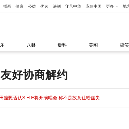
插画
健康
公益
优选
法制
守艺中华
应急中国
更多
地
乐
八卦
爆料
美图
搞笑
 友好协商解约
田馥甄否认S.H.E将开演唱会 称不是故意让粉丝失
望
田馥甄否认S.H.E将开演唱会 称不是故意让粉丝失
11:08
望
11:08