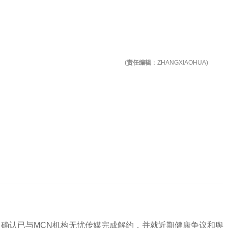
(
责任编辑
：ZHANGXIAOHUA)
，确认已与MCN机构无忧传媒完成解约，并就近期健康争议和舆