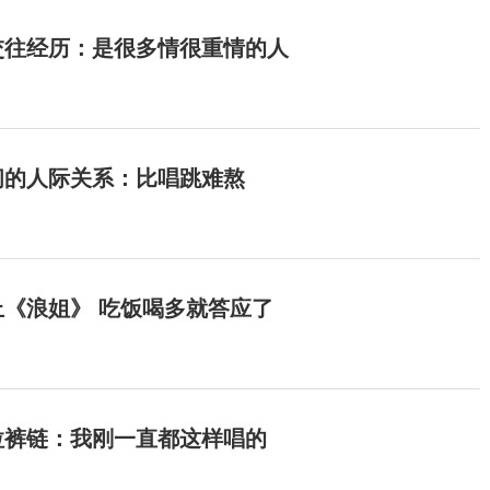
交往经历：是很多情很重情的人
间的人际关系：比唱跳难熬
《浪姐》 吃饭喝多就答应了
拉裤链：我刚一直都这样唱的