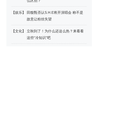
么区别？
【
娱乐
】
田馥甄否认S.H.E将开演唱会 称不是
故意让粉丝失望
【
文化
】
立秋到了！为什么还这么热？来看看
这些“冷知识”吧