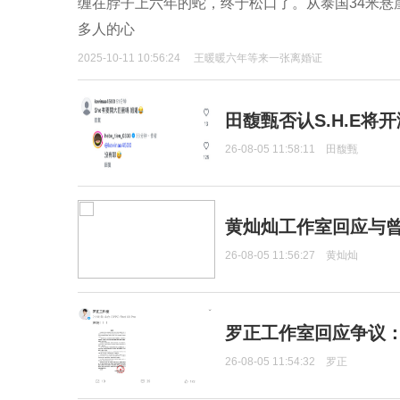
缠在脖子上六年的蛇，终于松口了。从泰国34米
多人的心
2025-10-11 10:56:24
王暖暖六年等来一张离婚证
田馥甄否认S.H.E将
26-08-05 11:58:11
田馥甄
黄灿灿工作室回应与
26-08-05 11:56:27
黄灿灿
罗正工作室回应争议
26-08-05 11:54:32
罗正