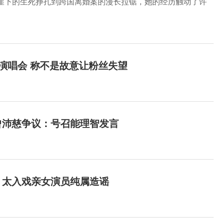
悬崖下的生死挣扎到跨国离婚案的漫长拉锯，她的经历触动了许
开演唱会 称不是故意让粉丝失望
曾沛慈争议：号召能理智发言
：太入戏亲女演员纯属造谣