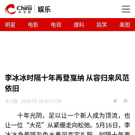
娱乐
明星
电影
电视
爆料
搞笑
美图
李冰冰时隔十年再登戛纳 从容归来风范
依旧
文小娱
2026-05-16 16:27:38
十年光阴，足以让一个新人成为顶流，也
让一位“大花”从紧绷走向松弛。5月16日，李
冰冰身着银灰色水墨风高定礼服，时隔十年再