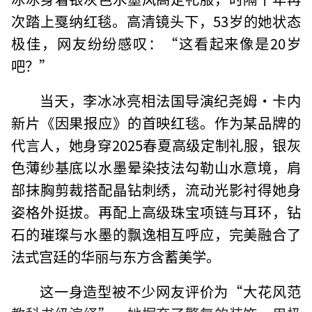
次踏上戛纳红毯。高清镜头下，53岁的她状态
极佳，网友纷纷感叹：“这看起来像是20岁
吧？”
当天，李冰冰亮相法国导演纪尧姆·卡内
新片《因果报应》的首映红毯。作为某品牌的
代言人，她身穿2025春夏高级定制礼服，银灰
色薄纱基底以水墨晕染技法勾勒山水意境，肩
部抹胸剪裁搭配晶钻刺绣，流动光影衬得她身
姿格外挺拔。再配上高级珠宝项链与耳环，钻
石的璀璨与水墨的飘逸相互呼应，完美融合了
法式宫廷的华丽与东方含蓄美学。
这一身造型被不少网友评价为“大花风范