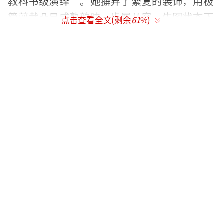
教科书级演绎”。她摒弃了繁复的装饰，用极
简剪裁凸显成熟韵味，步履从容，生图状态下
点击查看全文(剩余
61
%)
肌肤紧致、体态优越，连外媒都给出了“顶级
水准”的评价。
上一次李冰冰踏上戛纳红毯还是2016年。
十年之后，她的心境已经完全不同。在采访中
她坦言，这次重返的心情比早年更轻松，仿佛
游玩一般。从出发时的机场造型就能看出一二
——卡其夹克、粉帽搭配白T，被评“四两拨千
斤”，毫不费力就赢了。
这次戛纳之行的主题被定为“回家”。从
外放性感转向内敛沉淀，李冰冰用十年时间完
成了美学与心态的双重升级。红毯上她从容微