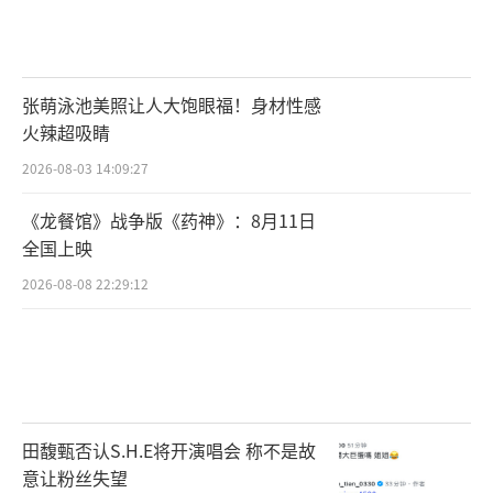
张萌泳池美照让人大饱眼福！身材性感
火辣超吸睛
2026-08-03 14:09:27
《龙餐馆》战争版《药神》：8月11日
全国上映
2026-08-08 22:29:12
田馥甄否认S.H.E将开演唱会 称不是故
意让粉丝失望