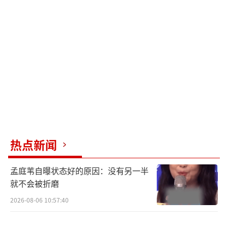
笑，G社生图中无颈纹、身材紧致，被网友戏称
为“53岁逆生长”，甚至有媒体直接感叹“这
是吃了什么防腐剂”。
李冰冰此次重返戛纳，不仅是顶级时尚资
源的亮相，更是一次关于东方美学、岁月沉淀
与自律状态的集中展示。她没有刻意扮嫩，也
没有用力过猛，而是用极简的造型和松弛的姿
态，向外界证明了一件事：真正的“大花”，
不需要靠热搜和话题来证明自己，红毯上走一
热点新闻
圈，就是最好的回应。
孟庭苇自曝状态好的原因：没有另一半
53岁，十年沉淀，银灰水墨，从容归来。
就不会被折磨
李冰冰这一波操作不仅拉满了期待值，也给内
2026-08-06 10:57:40
娱的“红毯焦虑”上了一课：真正的顶配从来