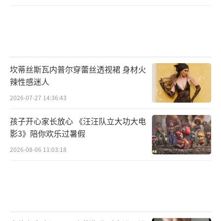
坎蒂丝斯瓦内普尔穿蕾丝透视裙 身材火
辣性感迷人
2026-07-27 14:36:43
孩子开心家长放心 《汪汪队立大功大电
影3》陪你欢乐过暑假
2026-08-06 11:03:18