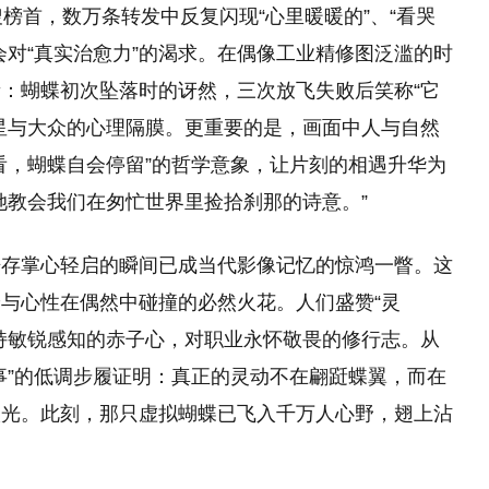
榜首，数万条转发中反复闪现“心里暖暖的”、“看哭
会对“真实治愈力”的渴求。在偶像工业精修图泛滥的时
：蝴蝶初次坠落时的讶然，三次放飞失败后笑称“它
星与大众的心理隔膜。更重要的是，画面中人与自然
看，蝴蝶自会停留”的哲学意象，让片刻的相遇升华为
她教会我们在匆忙世界里捡拾刹那的诗意。”
浩存掌心轻启的瞬间已成当代影像记忆的惊鸿一瞥。这
与心性在偶然中碰撞的必然火花。人们盛赞“灵
持敏锐感知的赤子心，对职业永怀敬畏的修行志。从
事”的低调步履证明：真正的灵动不在翩跹蝶翼，而在
微光。此刻，那只虚拟蝴蝶已飞入千万人心野，翅上沾