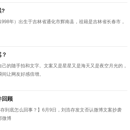
?
一说1998年）出生于吉林省通化市辉南县，祖籍是吉林省长春市，
骂？
自己的随手拍和文字。文案又是星星又是海天又是夜空月光的，
瞬间让网友好感倍增。
件回顾
浩存到底怎么回事？】6月9日，刘浩存发文否认微博文案抄袭
部微博