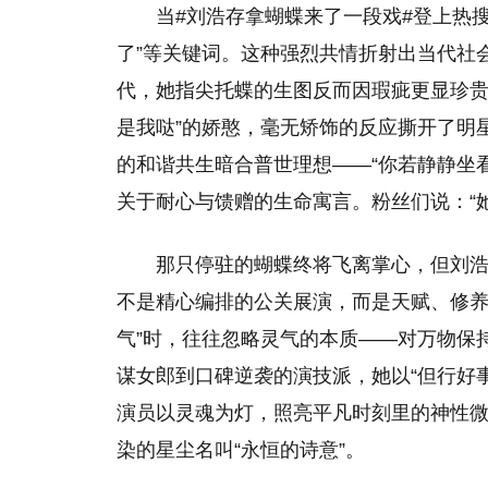
当#刘浩存拿蝴蝶来了一段戏#登上热搜
了”等关键词。这种强烈共情折射出当代社
代，她指尖托蝶的生图反而因瑕疵更显珍贵
是我哒”的娇憨，毫无矫饰的反应撕开了明
的和谐共生暗合普世理想——“你若静静坐
关于耐心与馈赠的生命寓言。粉丝们说：“
那只停驻的蝴蝶终将飞离掌心，但刘
不是精心编排的公关展演，而是天赋、修养
气”时，往往忽略灵气的本质——对万物保
谋女郎到口碑逆袭的演技派，她以“但行好
演员以灵魂为灯，照亮平凡时刻里的神性
染的星尘名叫“永恒的诗意”。