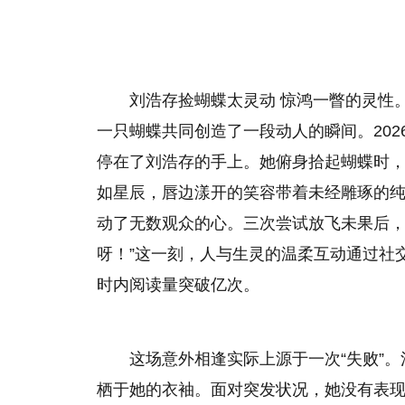
刘浩存捡蝴蝶太灵动 惊鸿一瞥的灵性
一只蝴蝶共同创造了一段动人的瞬间。202
停在了刘浩存的手上。她俯身拾起蝴蝶时
如星辰，唇边漾开的笑容带着未经雕琢的
动了无数观众的心。三次尝试放飞未果后，
呀！”这一刻，人与生灵的温柔互动通过社交
时内阅读量突破亿次。
这场意外相逢实际上源于一次“失败”
栖于她的衣袖。面对突发状况，她没有表