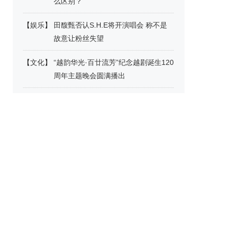
么区别？
【
娱乐
】
田馥甄否认S.H.E将开演唱会 称不是
故意让粉丝失望
【
文化
】
“越韵华光·百廿流芳”纪念越剧诞生120
周年主题晚会圆满播出