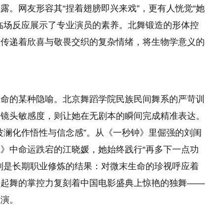
露。网友形容其“捏着翅膀即兴来戏”，更有人恍觉“她
临场反应展示了专业演员的素养。北舞锻造的形体控
准传递着欣喜与敬畏交织的复杂情绪，将生物学意义的
生命的某种隐喻。北京舞蹈学院民族民间舞系的严苛训
的镜头敏感度，则让她在无剧本的瞬间完成精准表达。
波澜化作悟性与信念感”。从《一秒钟》里倔强的刘闺
》中命运跌宕的江晓媛，她始终践行“再多下一点功
则是长期职业修炼的结果：对微末生命的珍视呼应着
兴起舞的掌控力复刻着中国电影盛典上惊艳的独舞——
汇演。