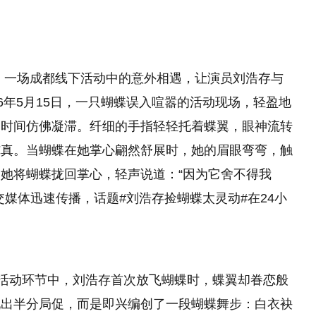
。一场成都线下活动中的意外相遇，让演员刘浩存与
6年5月15日，一只蝴蝶误入喧嚣的活动现场，轻盈地
，时间仿佛凝滞。纤细的手指轻轻托着蝶翼，眼神流转
纯真。当蝴蝶在她掌心翩然舒展时，她的眉眼弯弯，触
她将蝴蝶拢回掌心，轻声说道：“因为它舍不得我
媒体迅速传播，话题#刘浩存捡蝴蝶太灵动#在24小
。活动环节中，刘浩存首次放飞蝴蝶时，蝶翼却眷恋般
现出半分局促，而是即兴编创了一段蝴蝶舞步：白衣袂