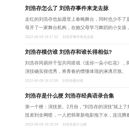
刘浩存怎么了 刘浩存事件来龙去脉
走红的刘浩存也如愿登上春晚舞台，同时也少不了
母开了一家舞台机构，在她父母学习舞蹈的小女孩
2022-06-09 18:17:32
刘浩存事件来龙去脉
刘浩存模仿谁 刘浩存和谁长得相似?
刘浩存同易烊千玺共同搭戏《送你一朵小红花》，
演技确实很优秀，将青春的懵懂体现的淋漓尽致。
2022-06-09 18:15:59
刘浩存模仿谁
刘浩存是什么梗 刘浩存经典语录合集
第一个梗：演技差。2月份，“刘浩存的演技”就上
技差到全网喷，一人把韩寒新电影拖下水，连沈腾
2022-06-09 18:18:29
刘浩存是什么梗