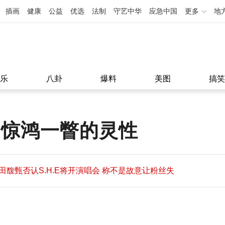
插画
健康
公益
优选
法制
守艺中华
应急中国
更多
地
乐
八卦
爆料
美图
搞笑
 惊鸿一瞥的灵性
田馥甄否认S.H.E将开演唱会 称不是故意让粉丝失
望
田馥甄否认S.H.E将开演唱会 称不是故意让粉丝失
11:08
望
11:08