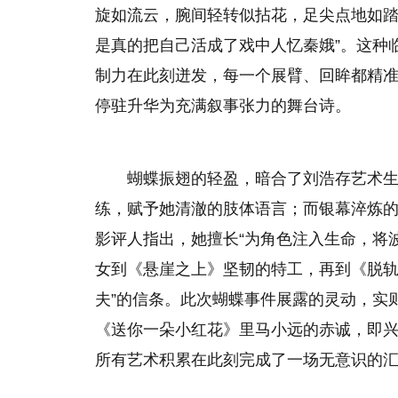
旋如流云，腕间轻转似拈花，足尖点地如踏
是真的把自己活成了戏中人忆秦娥”。这种
制力在此刻迸发，每一个展臂、回眸都精
停驻升华为充满叙事张力的舞台诗。
蝴蝶振翅的轻盈，暗合了刘浩存艺术
练，赋予她清澈的肢体语言；而银幕淬炼
影评人指出，她擅长“为角色注入生命，将
女到《悬崖之上》坚韧的特工，再到《脱轨
夫”的信条。此次蝴蝶事件展露的灵动，实
《送你一朵小红花》里马小远的赤诚，即
所有艺术积累在此刻完成了一场无意识的