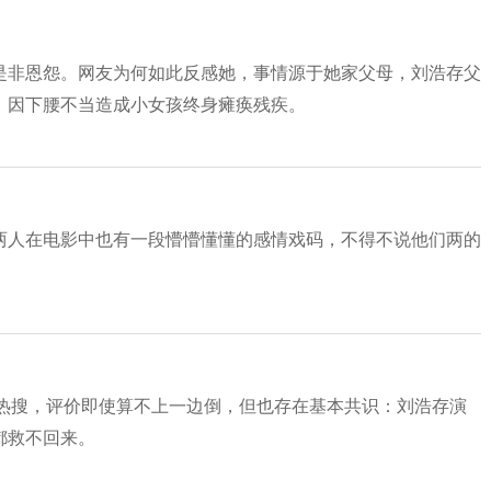
是非恩怨。网友为何如此反感她，事情源于她家父母，刘浩存父
，因下腰不当造成小女孩终身瘫痪残疾。
两人在电影中也有一段懵懵懂懂的感情戏码，不得不说他们两的
了热搜，评价即使算不上一边倒，但也存在基本共识：刘浩存演
都救不回来。