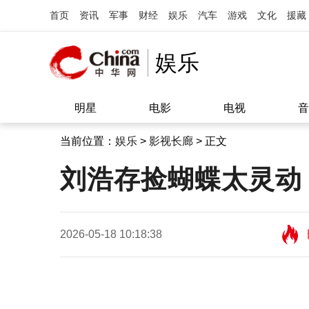
首页
资讯
军事
财经
娱乐
汽车
游戏
文化
援藏
娱乐
明星
电影
电视
音
当前位置：
娱乐
>
影视长廊
> 正文
刘浩存捡蝴蝶太灵动
2026-05-18 10:18:38