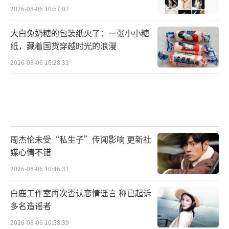
2026-08-06 10:57:07
大白兔奶糖的包装纸火了：一张小小糖
纸，藏着国货穿越时光的浪漫
2026-08-06 16:28:33
周杰伦未受“私生子”传闻影响 更新社
媒心情不错
2026-08-06 10:46:31
白鹿工作室再次否认恋情谣言 称已起诉
多名造谣者
2026-08-06 10:58:39