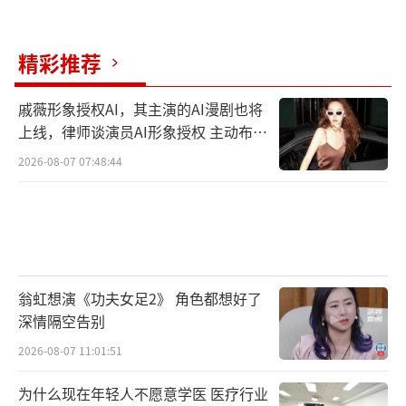
精彩推荐
戚薇形象授权AI，其主演的AI漫剧也将
上线，律师谈演员AI形象授权 主动布局
数字资产
2026-08-07 07:48:44
翁虹想演《功夫女足2》 角色都想好了
深情隔空告别
2026-08-07 11:01:51
为什么现在年轻人不愿意学医 医疗行业