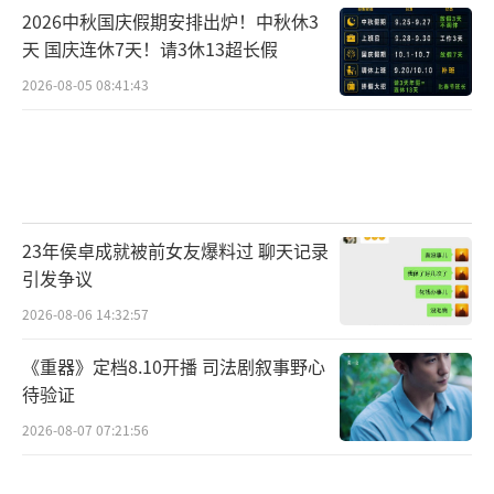
2026中秋国庆假期安排出炉！中秋休3
天 国庆连休7天！请3休13超长假
2026-08-05 08:41:43
23年侯卓成就被前女友爆料过 聊天记录
引发争议
2026-08-06 14:32:57
《重器》定档8.10开播 司法剧叙事野心
待验证
2026-08-07 07:21:56