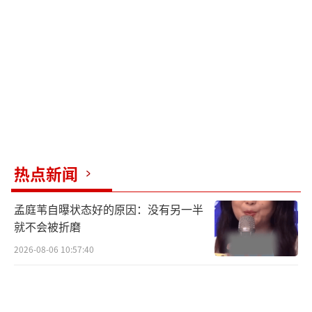
性，而娜然此前多次亮相时尚活动，展现了演
员的时尚可塑性。品牌通过这种“混搭”传递
包容性与创新感，强化“Fabrique=多元风
格”的定位。
每位明星的独特属性为活动注入了差异化
影响力。何穗作为超模，身高和气场在活动中
特别出挑，其清冷高级感完美契合品牌夏日清
热点新闻
爽主题，现场被赞“颜值与气质双重在线”。
孟庭苇自曝状态好的原因：没有另一半
娜然则以“温柔灵动”形象中和了T台的专业
就不会被折磨
感，她的身高意外成为焦点——路透中“站在何
2026-08-06 10:57:40
穗身边未被压过”，制造了反差话题。而希林
娜依高凭借“唱功扎实”“外貌吸睛”的公众
认知，为活动注入活力；她的综艺感与真实性