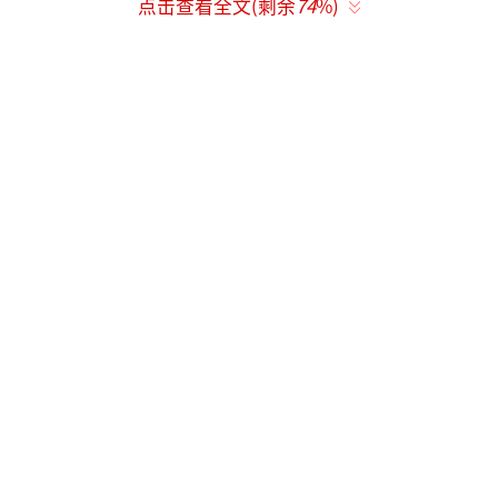
点击查看全文(剩余
74
%)
品牌战略的精心设计，旨在实现多维覆盖与话
题裂变。
品牌活动邀请跨界明星的核心逻辑在于突
破单一圈层，实现“1+1+1>3”的传播效果。F
abrique作为快时尚品牌，目标受众涵盖年轻女
性、潮流爱好者及泛娱乐人群。何穗代表高端
时尚与专业模特气场，能吸引追求品质的消费
者；娜然凭借影视作品积累的国民度，覆盖大
众娱乐市场；希林娜依高则通过音乐才华和粉
丝黏性，锁定Z世代群体。这种组合确保了品牌
形象既“高定”又“亲民”，避免了受众单一
化风险。从行业趋势看，跨界邀请已成为时尚
营销标配。例如，希林娜依高在2026年3月成为
Gucci品牌大使，证明音乐人也能承载奢侈品调