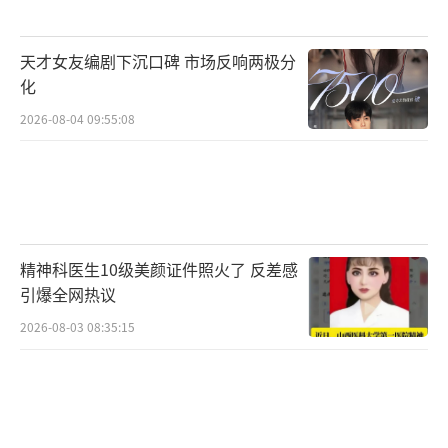
格易于引发社交媒体互动，提升活动亲和力。
三人同框还产生了化学反应：粉丝称“三种不
天才女友编剧下沉口碑 市场反响两极分
同的美，养眼又和谐”。这种组合避免了审美
化
疲劳，制造了“谁状态更好”的讨论点，延长
2026-08-04 09:55:08
了事件生命周期。
活动效果验证了这一策略的成功。从时效
看，5月20日至21日，认证账号密集发布路透，
强调同框的视觉冲击，优质内容如“一分钟精
精神科医生10级美颜证件照火了 反差感
选视频”进一步扩散。数据显示，相关话题阅
引爆全网热议
读量激增，用户自发对比三人穿搭与状态，形
2026-08-03 08:35:15
成UGC传播链。更深层的是商业转化潜力。希
林娜依高的“业内口碑佳”和娜然的“话题体
质”能带动粉丝经济，如何穗的模特背景则引