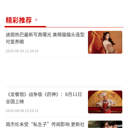
导消费者关注产品设计。这种传播不仅提升品
牌短期曝光，还强化长期认知——正如网友评
价：“Fabrique懂年轻人。”
精彩推荐
Fabrique邀请何穗、娜然和希林娜依高，
迪丽热巴最新写真曝光 美萌猫猫头造型
可爱养眼
本质是一场精准的“人群破圈”实验。在信息
碎片化时代，单一领域明星难以覆盖多元市
2026-08-05 11:34:16
场，而跨界组合能以更低成本撬动更大声量。
未来，品牌或更倾向于此类策略：用超模定义
调性、演员扩大辐射、歌手激活互动，最终实
现形象、流量与销量的三重共赢。这场三里屯
《龙餐馆》战争版《药神》：8月11日
的快闪活动，不仅是一次时尚盛宴，更成为营
全国上映
销教科书的鲜活案例。
（责任编辑：0882）
2026-08-08 22:29:12
周杰伦未受“私生子”传闻影响 更新社