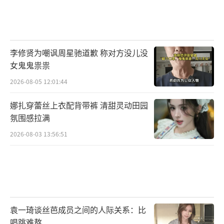
李修贤为嘲讽周星驰道歉 称对方没儿没
女鬼鬼祟祟
2026-08-05 12:01:44
娜扎穿蕾丝上衣配背带裤 清甜灵动田园
氛围感拉满
2026-08-03 13:56:51
袁一琦谈丝芭成员之间的人际关系：比
唱跳难熬