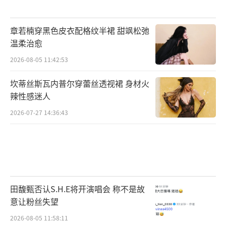
章若楠穿黑色皮衣配格纹半裙 甜飒松弛
温柔治愈
2026-08-05 11:42:53
坎蒂丝斯瓦内普尔穿蕾丝透视裙 身材火
辣性感迷人
2026-07-27 14:36:43
田馥甄否认S.H.E将开演唱会 称不是故
意让粉丝失望
2026-08-05 11:58:11