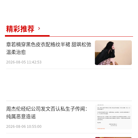
值得注意的是，张艺凡近期恰好处于档期
空档期。她主演的电影《三心两意》原本定于
精彩推荐
今年五一档上映，却在4月30日突然宣布撤档，
重新选择上映档期，这也让她腾出了大量时
章若楠穿黑色皮衣配格纹半裙 甜飒松弛
间，能够全身心投入《铁证》的拍摄。这种时
温柔治愈
间上的巧合进一步印证了“档期冲突”的猜
2026-08-05 11:42:53
测，不少网友直言：“大概率是王玉雯排不开
时间，张艺凡刚好补位，这在娱乐圈很常
见。”
截至目前，《铁证》剧方、王玉雯工作室
周杰伦经纪公司发文否认私生子传闻：
及张艺凡工作室均未对此次换角事件作出正式
纯属恶意造谣
回应，既未确认换角消息，也未说明背后缘
2026-08-06 10:55:00
由。这种沉默的态度让各种猜测愈演愈烈。网