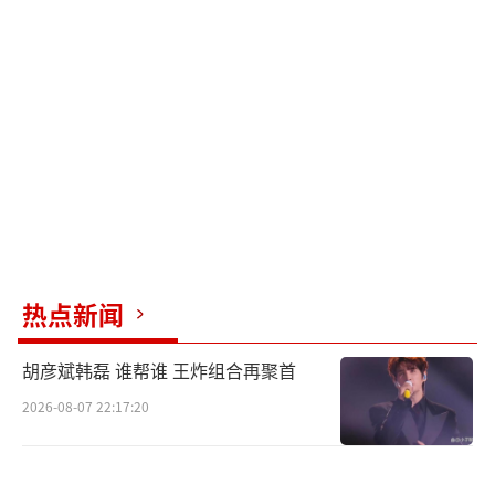
而接替王玉雯出演女一号的张艺凡，则是
转型演员不久的艺人。她此前以女团成员身份
出道，凭借芭蕾舞功底收获一定关注度，近年
来逐渐涉足影视领域，出演过《新生》《夜不
收》等作品。在《新生》中，她饰演的纯真女
大学生张萱，前后期性格反差极大，张艺凡凭
借自身特质与努力，将角色的自卑与挣扎演绎
得淋漓尽致，展现出一定的表演潜力。但相较
于王玉雯，她的影视经验相对薄弱，尤其是在
热点新闻
涉案题材领域尚属首次尝试。
胡彦斌韩磊 谁帮谁 王炸组合再聚首
换角消息曝光后，“角色调整”成为网友
2026-08-07 22:17:20
猜测的可能性之一。有业内人士透露，《铁
证》开机前，剧方曾对女一号的人物设定进行