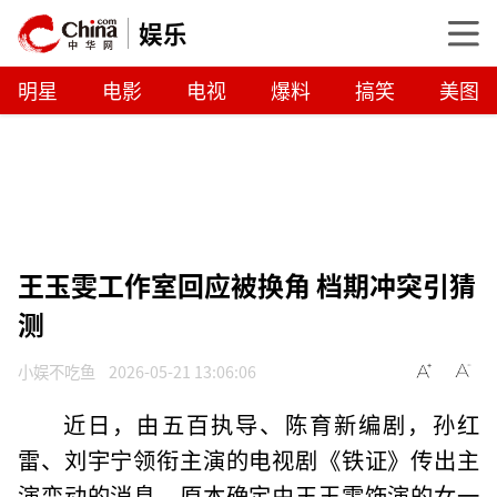
娱乐
明星
电影
电视
爆料
搞笑
美图
王玉雯工作室回应被换角 档期冲突引猜
测
小娱不吃鱼
2026-05-21 13:06:06
近日，由五百执导、陈育新编剧，孙红
雷、刘宇宁领衔主演的电视剧《铁证》传出主
演变动的消息。原本确定由王玉雯饰演的女一