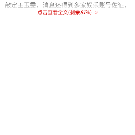
敲定王玉雯，消息还得到多家娱乐账号佐证，
点击查看全文(剩余
81
%)
不少网友表示期待。毕竟王玉雯近年来凭借多
部作品站稳脚跟，演技备受认可。
王玉雯的演艺履历扎实，从《少年派》中
活泼可爱的邓小琪，到《胆小鬼》中令人心疼
的黄姝，再到《孤舟》中可盐可甜的特工肖若
彤，她成功驾驭了多种不同类型的角色。尤其
是在《孤舟》中，首次挑战谍战题材就表现亮
眼，得到张颂文等前辈的指导与认可。她的细
腻演技和灵动气质被认为与《铁证》女一号的
适配度极高。此前她也有过涉案相关题材的演
绎经验，网友本以为她能凭借该角色再添代表
作。