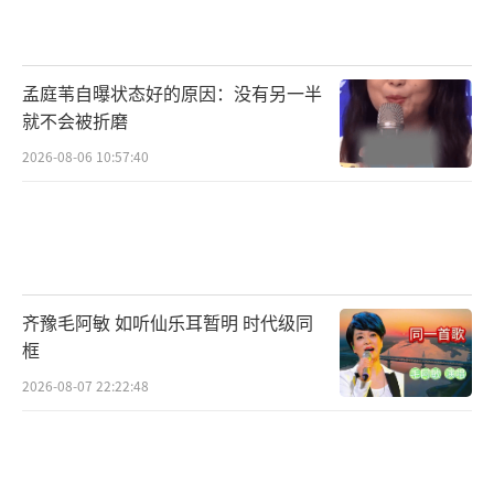
微调，原本偏向成熟干练的刑侦辅助形象，调
整后更侧重青春感与成长线。张艺凡的外形气
质更贴合调整后的角色定位，这也是剧方选择
孟庭苇自曝状态好的原因：没有另一半
换人的核心原因。此外，她在《夜不收》中展
就不会被折磨
现的古装谍战戏份，让剧方看到了她的可塑
2026-08-06 10:57:40
性，认为她能驾驭涉案剧的紧张氛围。
不过，更多网友倾向于“档期冲突”才是
此次换角的真正原因。据悉，《铁证》拍摄周
期长达6个月，从4月开机预计持续到10月。王
齐豫毛阿敏 如听仙乐耳暂明 时代级同
玉雯近期行程密集，除了已官宣的作品外，还
框
有多部待拍项目在洽谈中。此前她曾因档期冲
2026-08-07 22:22:48
突错过《少年派2》邓小琪一角的出演，此次
《铁证》拍摄周期过长，很可能与她的其他工
作安排产生冲突，最终无奈选择退出。