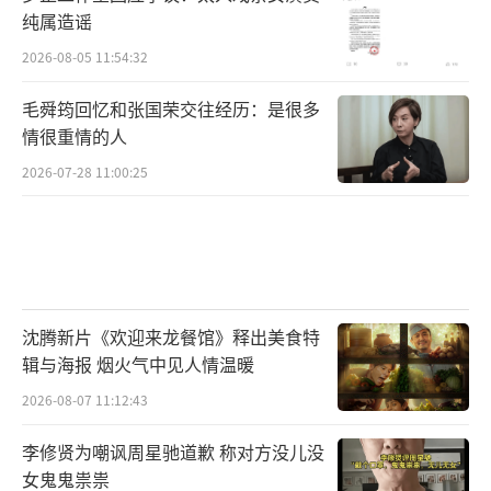
纯属造谣
2026-08-05 11:54:32
毛舜筠回忆和张国荣交往经历：是很多
情很重情的人
2026-07-28 11:00:25
沈腾新片《欢迎来龙餐馆》释出美食特
辑与海报 烟火气中见人情温暖
2026-08-07 11:12:43
李修贤为嘲讽周星驰道歉 称对方没儿没
女鬼鬼祟祟