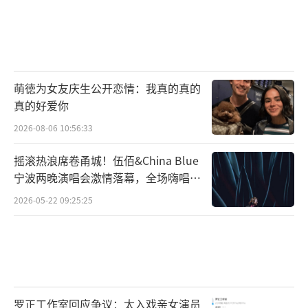
萌徳为女友庆生公开恋情：我真的真的
真的好爱你
2026-08-06 10:56:33
摇滚热浪席卷甬城！伍佰&China Blue
宁波两晚演唱会激情落幕，全场嗨唱氛
围炸裂
2026-05-22 09:25:25
罗正工作室回应争议：太入戏亲女演员