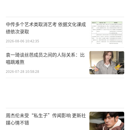
对她而言也是一次重要的成长机会。若能抓住
机会好好打磨演技，或许能实现演艺事业的突
破。
中传多个艺术类取消艺考 依据文化课成
绩依次录取
对于《铁证》而言，无论是王玉雯还是张
2026-08-06 10:42:35
艺凡出演女一号，剧集的核心竞争力终究是剧
袁一琦谈丝芭成员之间的人际关系：比
情质量与演员的演绎能力。孙红雷、刘宇宁的
唱跳难熬
加盟已经奠定了剧集的质感基础，只要后续拍
2026-07-28 10:58:28
摄顺利，角色塑造到位，相信即便经历换角风
波，也能收获观众认可。毕竟，观众真正在意
的，从来不是演员的更迭，而是作品本身能否
带来优质的观剧体验。
（责任编辑：0882）
周杰伦未受“私生子”传闻影响 更新社
媒心情不错