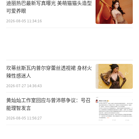
迪丽热巴最新写真曝光 美萌猫猫头造型
友对此态度两极分化，一部分网友表示理解，
可爱养眼
认为无论是角色调整还是档期冲突，都是娱乐
2026-08-05 11:34:16
圈的正常操作，只要演员贴合角色、剧集质量
过关即可；另一部分网友则表示遗憾，直言更
期待王玉雯的演绎，担心张艺凡经验不足，无
法驾驭女一号的复杂角色。
坎蒂丝斯瓦内普尔穿蕾丝透视裙 身材火
事实上，影视剧中的临时换角并不少见，
辣性感迷人
背后往往涉及角色适配、档期冲突、合约问题
2026-07-27 14:36:43
等多种因素。王玉雯作为实力派小花，近年来
黄灿灿工作室回应与曾沛慈争议：号召
资源稳步提升，尤其在谍战、涉案等正剧领域
能理智发言
逐渐发力。此次若真因档期退出《铁证》，未
2026-08-05 11:56:27
免有些遗憾，但相信她后续会带来更多优质作
品。而张艺凡此次获得《铁证》女一号资源，