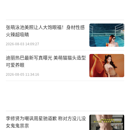
张萌泳池美照让人大饱眼福！身材性感
火辣超吸睛
2026-08-03 14:09:27
迪丽热巴最新写真曝光 美萌猫猫头造型
可爱养眼
2026-08-05 11:34:16
李修贤为嘲讽周星驰道歉 称对方没儿没
女鬼鬼祟祟