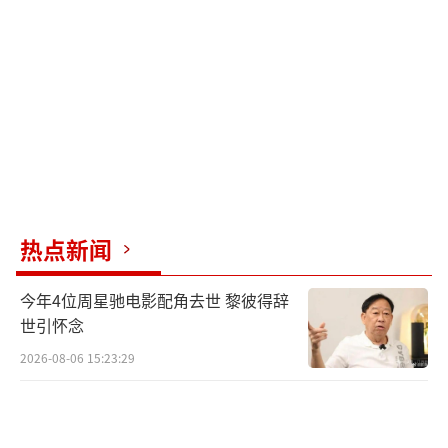
同年，在都市情感剧《夏至未至》中饰演李嫣
然。2019年6月，凭借都市家庭剧《少年派》中
邓小琪一角获得关注。此后曾出演《值得爱》
《突然的喜欢》《爱是愤怒》等影视作品。
张艺凡，原名张子璇，2000年2月10日出
生于吉林省长春市，中国内地影视女演员、流
行乐歌手，毕业于北京舞蹈学院。2019年10
月，参加湖南卫视青年舞者竞技节目《舞蹈风
热点新闻
暴》，随后，与时代峰峻签约，正式开启个人
今年4位周星驰电影配角去世 黎彼得辞
星途。2020年3月，参加腾讯视频能量女团成长
世引怀念
综艺节目《创造营2020》，最终以第7名的成绩
2026-08-06 15:23:29
加入组合硬糖少女303；曾出演《少年的你》
《7天》《今晚正好》等影视作品。
（责任编辑：zx
0176）