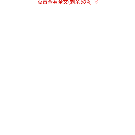
点击查看全文(剩余
60
%)
强联手打造硬核刑侦叙事。剧情跨越2008年到2
018年，聚焦扫黑除恶常态化进程，讲述以高原
为首的扫黑专案组，在保护伞层层干扰、关键
证人接连失踪、证据链频繁断裂的绝境中，依
托新一代刑侦技术，历经“三查三否”的艰难
博弈，最终以铁证击穿黑恶势力网络、将罪犯
绳之以法的故事。
王玉雯，1997年5月28日出生于湖北省武
汉市，毕业于北京舞蹈学院音乐剧专业，中国
内地影视女演员。2015年，王玉雯通过参演青
春微电影《数字恋爱》进入演艺圈。2016年，
与肖战搭档主演的奇幻爱情剧《超星星学园》
在腾讯视频上线，该剧为其首部电视剧作品；