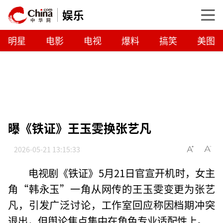
娱乐
明星
电影
电视
爆料
搞笑
美图
曝《铁证》王玉雯换张艺凡
2026-05-21 13:15:33
电视剧《铁证》5月21日官宣开机时，女主
角“韩永玉”一角从网传的王玉雯变更为张艺
凡，引发广泛讨论，工作室回应称因档期冲突
退出，但舆论焦点集中在角色专业适配性上。