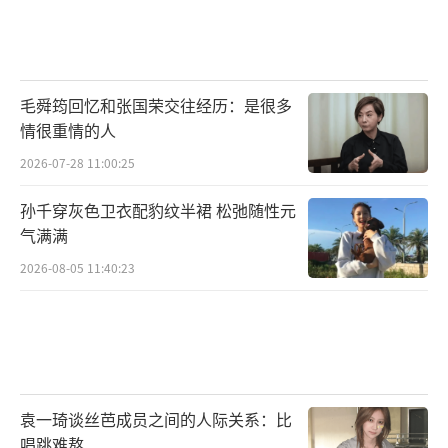
毛舜筠回忆和张国荣交往经历：是很多
情很重情的人
2026-07-28 11:00:25
孙千穿灰色卫衣配豹纹半裙 松弛随性元
气满满
2026-08-05 11:40:23
袁一琦谈丝芭成员之间的人际关系：比
唱跳难熬