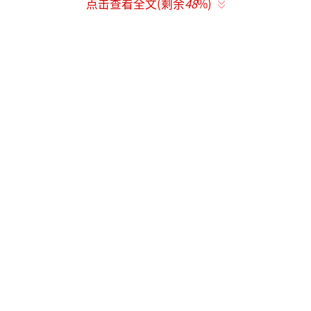
反之熬夜的代价：胶原蛋白流失加速，细
点击查看全文(剩余
48
%)
纹生成速度提高3倍。
代谢与体重管理的隐形助力
激素节律优化：早睡1小时使瘦素分泌正常
化，日均热量摄入减少162千卡（≈半碗米
饭），连续30天平均减重0.5公斤；
腹部脂肪减少：错过22:00入睡窗口会导致
皮质醇水平飙升29%，引发腹部脂肪堆积。
情绪与脑力的双重升级
抑郁风险降低23%：睡眠中点每提前1小
时，大脑前额叶功能恢复更充分，焦虑值下降4
0%；