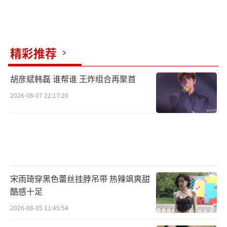
球球的事业轨迹与哥哥赵一楠形成了鲜明
对比。哥哥现在是辽宁民间艺术团有限公司的
精彩推荐
总裁助理兼沈阳刘老根大舞台总经理，负责父
亲留下的传统实业。球球则完全跳出了这个框
胡彦斌韩磊 谁帮谁 王炸组合再聚首
架，深耕互联网，做直播电商和MCN机构。一
2026-08-07 22:17:20
个守成，一个开拓，互不干扰，也互不竞争。
父亲赵本山已经慢慢退居幕后。看到子女
各自在擅长的领域踏实做事，他很少公开表
态，但一句“孩子做事，我放心”已经足够。
对于球球明确表示不会接手本山传媒，只想做
宋雨琦穿黑色蕾丝挂脖吊带 热辣飒爽甜
酷感十足
直播电商的选择，他也接受了。
2026-08-05 11:45:54
球球曾解释过自己的选择。“我不是当明