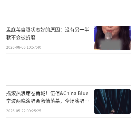
一边在沈阳继续直播带货，一边往北京跑，盯
筹备进度。累是真的累，但看到公司开起来，
她觉得值。
孟庭苇自曝状态好的原因：没有另一半
这次开业也标志着一个家庭重心的转移。
就不会被折磨
夫妻俩已经把2岁的儿子接到了北京，连早教班
2026-08-06 10:57:40
都安排好了。这不是临时出差，而是举家从沈
阳搬到北京定居。这个决定并非临时起意。球
球之前直播时就说过，和老公结婚时约定好，
没生孩子前陪他在东北创业两年，等孩子到了
摇滚热浪席卷甬城！伍佰&China Blue
上小小班的年纪，就跟着老公回北京。因为公
宁波两晚演唱会激情落幕，全场嗨唱氛
公婆婆一直在北京生活，她觉得自己不能只顾
围炸裂
2026-05-22 09:25:25
娘家，也得顾及婆家。原本计划是明年七八月
份搬，没想到事业发展得快，直接提前启动了
北京的公司。