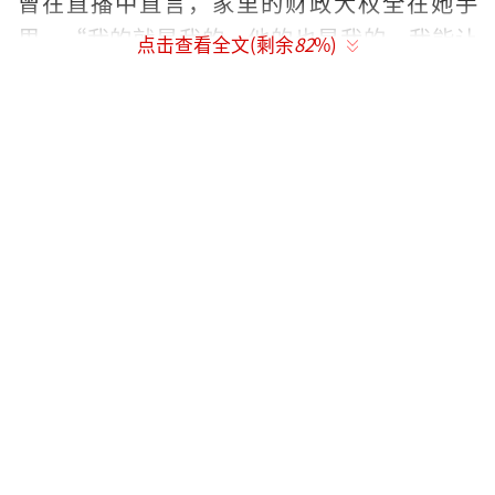
曾在直播中直言，家里的财政大权全在她手
里。“我的就是我的，他的也是我的，我能让
点击查看全文(剩余
82
%)
他手里留钱吗？”她说这话时，丈夫陈昱涛就
在身后笑着点头。甚至结婚前，陈昱涛主动提
出签婚前协议，但被赵本山一句“签那玩意儿
多丢人”给挡了回去。这种东北式家庭里“钱
归媳妇管”的直白信任，成了他们关系的底
色。
开业仪式办得低调，没请多少娱乐圈明
星，到场的大多是家人、合作伙伴和员工。现
场氛围轻松，但公司的排场不小。他们直接租
下了一整层写字楼，办公区、会议室规划整
齐，还专门设置了员工休闲咖啡厅，装修风格
简约大气，显然不是试水，而是打算长期扎