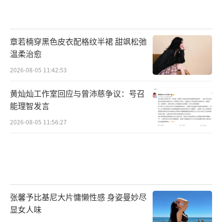
很少见面。一家四口都忙：哥哥管剧场搞商
演，父亲退居幕后但还要处理公司事务，她自
己创业直播，妈妈马丽娟则专心在家带孩子。
章若楠穿黑色皮衣配格纹半裙 甜飒松弛
温柔治愈
除非父亲开会叫她，否则平时各忙各的。
2026-08-05 11:42:53
公司开业后，球球不会完全定居北京。她
黄灿灿工作室回应与曾沛慈争议：号召
透露自己还是会两边跑，继续做直播带货，还
能理智发言
要带着公司艺人拍短剧，行程排得很满。直播
2026-08-05 11:56:27
对她来说，始终是一个挣钱的工具。她曾直
言，如果母亲愿意给她钱，她马上就能下播不
干了。但她也清楚，那不可能。
如今，站在北京新公司的办公室里，球球
张馨予比基尼大片慵懒性感 身姿曼妙尽
的身份不再是“赵本山女儿”或“网红球
显女人味
球”，而是“璟玺东曜集团”的老板娘。那个