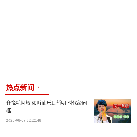
根。
球球当天的造型很抢眼。紫色短发配西
装，干练中带着个性。不少网友说，越看越像
年轻时的赵本山。丈夫小陈站在她身边，同样
一身黑色西装，两人看起来是标准的“事业夫
妻档”。
新公司业务范围比以前广。除了球球一直
做的直播带货，还涵盖了女团运营、短视频内
热点新闻
容创作，甚至计划涉足装修内容领域。这意味
齐豫毛阿敏 如听仙乐耳暂明 时代级同
着他们的责任比过去重了好几倍。
框
为了筹备这家公司，夫妻俩忙了几个月。
2026-08-07 22:22:48
球球在直播里说，经常熬夜开会、盯装修。她