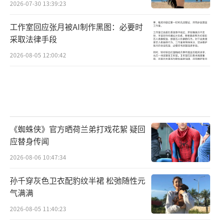
2026-07-30 13:39:23
曾经被朋友骂作“网络乞丐”、不好意思告诉
别人自己在做直播的女孩，用了十年时间，把
工作室回应张月被AI制作黑图：必要时
采取法律手段
踩在脚下的“面子”，变成了实实在在握在手
2026-08-05 12:00:42
里的东西。
（责任编辑：0882）
《蜘蛛侠》官方晒荷兰弟打戏花絮 疑回
应替身传闻
2026-08-06 10:47:34
孙千穿灰色卫衣配豹纹半裙 松弛随性元
气满满
2026-08-05 11:40:23