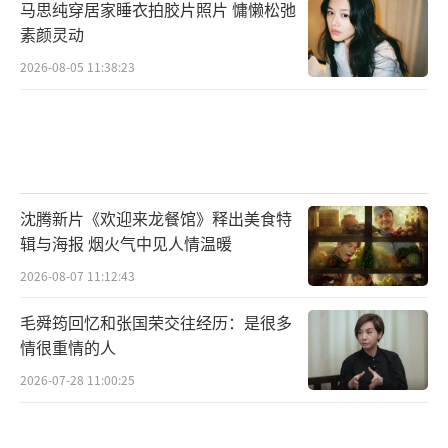
马思纯穿居家睡衣拍胶片照片 慵懒松弛
星的料，”她说自己脑子里天天想的是挣钱，
素颜灵动
缺乏演戏需要的感性表达。她的创业起点并不
2026-08-05 11:38:23
高。最早是带着2000元南下广州，租小房子、
打地铺起步。后来创办传媒公司，转型直播电
商。疫情期间，她和老公甚至从线上二手服饰
秒杀做起，一步步把生意做大。
沈腾新片《欢迎来龙餐馆》释出美食特
丈夫陈昱涛，1994年出生的北京人，比球
辑与海报 烟火气中见人情温暖
球大三岁，悉尼大学硕士毕业。他家在北京从
2026-08-07 11:12:43
事品牌管理和美容生意，家境不错。结婚前，
他就在北京全款买了房，写在球球名下。这段
毛舜筠回忆和张国荣交往经历：是很多
情很重情的人
婚姻，在外界看来是某种“强强联合”，但内
2026-07-28 11:00:25
里是两人一起熬夜选品、直播的日常。
球球说，就算在沈阳，她和父亲赵本山也