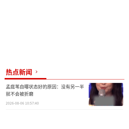
角色关系，自然融入剧情主线。二人曾于2012
年同获百花奖新人提名，此次首度搭档被观众
称为"童年男神女神破次元合作"，路透中单车
同行等画面已显年代感CP默契。
该剧将于2026年底登陆湖南卫视、芒果TV
双平台，并入选央视年度储备剧片单。预告发
布后平台预约量飙升，观众对胡歌从《繁花》
热点新闻
商界精英到灶台匠人的形象转变尤为关注，业
内将其视为"品质导向"创作趋势的印证。
（责任
孟庭苇自曝状态好的原因：没有另一半
就不会被折磨
编辑：0882）
2026-08-06 10:57:40