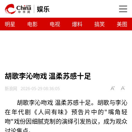
娱乐
明星
电影
电视
爆料
搞笑
美图
胡歌李沁吻戏 温柔苏感十足
新浪网
2026-05-29 08:36:05
胡歌李沁吻戏 温柔苏感十足。胡歌与李沁
在年代剧《人间有味》预告片中的"嘴角轻
吻"戏份因细腻克制的演绎引发热议，成为观众
讨论焦点。