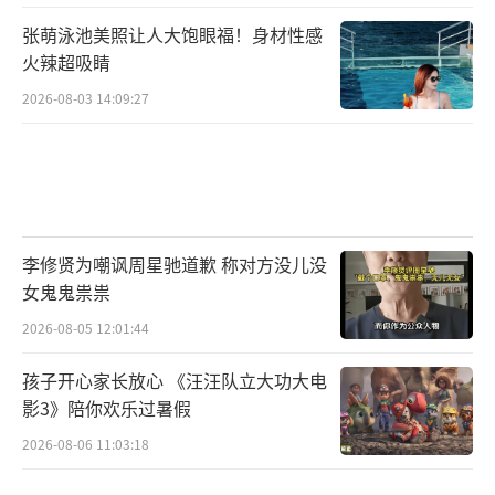
张萌泳池美照让人大饱眼福！身材性感
火辣超吸睛
2026-08-03 14:09:27
李修贤为嘲讽周星驰道歉 称对方没儿没
女鬼鬼祟祟
2026-08-05 12:01:44
孩子开心家长放心 《汪汪队立大功大电
影3》陪你欢乐过暑假
2026-08-06 11:03:18