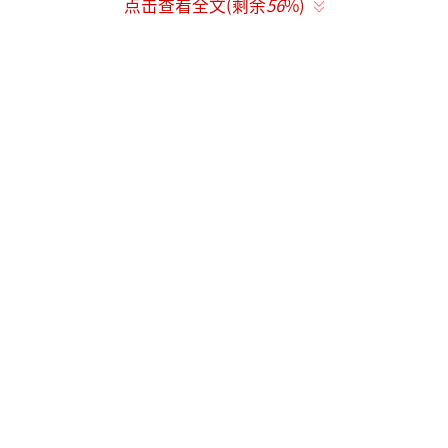
点击查看全文(剩余
56
%)
井烟火。胡歌为角色减重12斤并苦练厨艺三个
月，手上磨出茧子；李沁学习珠算与非遗技
艺，素颜旧衣还原90年代职场女性。剧组实景
搭建胡同与餐馆，邀请非遗厨师指导，坚持"锅
勺真铁、火苗真煤"的真实质感。导演黄磊时隔
22年再执导筒，何冰、刘佩琦等戏骨加盟，构
成品质保障。
除吻戏外，预告中师徒对峙的厚重台词
（如何冰训诫胡歌"靠奋斗"）、三不沾塌盘等
传统菜肴制作镜头（耗时400个鸡蛋拍摄），以
及市井群像的鲜活刻画同样引发期待。部分观
众提及李沁在其他剧中的热烈吻戏风格，但
《人间有味》的含蓄设计更符合年代剧基调与