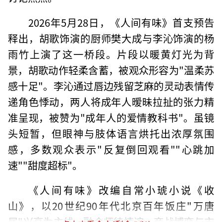
2026年5月28日，《人间有味》首支预告
释出，胡歌饰演的厨师樊大成与李沁饰演的杨
雨竹上演了这一桥段。片段以暖黄灯光为背
景，胡歌动作轻柔含蓄，被观众形容为"温柔苏
感十足"。李沁通过唇边残留芝麻的灵动表情传
递角色悸动，两人将成年人暧昧拉扯的张力精
准呈现，被赞为"成年人的爱情教科书"。虽镜
头短暂，但眼神与肢体语言烘托出浓厚氛围
感，多数观众表示"反复倒回观看""心跳加
速""甜度超标"。
《人间有味》改编自常小琥小说《收
山》，以20世纪90年代北京百年饭庄"万唐
居"兴衰为主线，融合师徒情谊、商战博弈与市