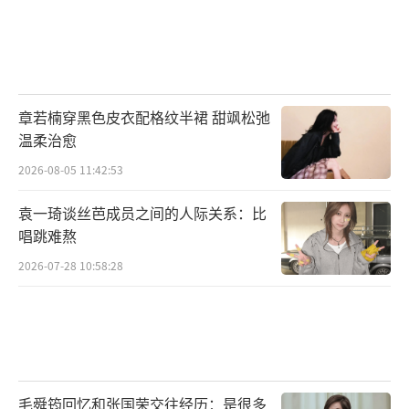
章若楠穿黑色皮衣配格纹半裙 甜飒松弛
温柔治愈
2026-08-05 11:42:53
袁一琦谈丝芭成员之间的人际关系：比
唱跳难熬
2026-07-28 10:58:28
毛舜筠回忆和张国荣交往经历：是很多