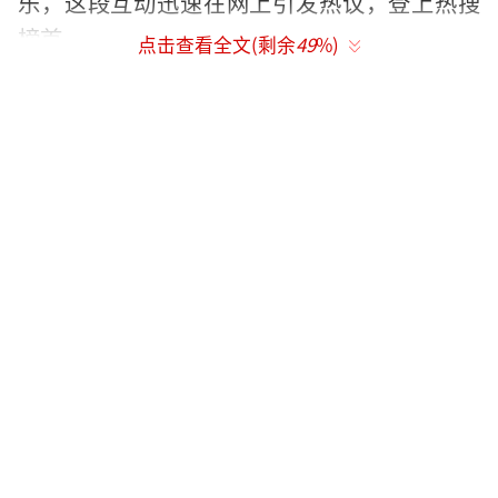
乐，这段互动迅速在网上引发热议，登上热搜
榜首。
点击查看全文(剩余
49
%)
张杰这次的改编确实下了功夫。他将传统
民乐与川味Rap结合，并在歌词中加入了“小
到家，大到国，责任我有”这样的当代精神表
达，为这首经典老歌注入了新的时代内涵。他
在演唱中展示的醉拳招式是由成龙亲自指导
的，即兴互动间透着一股洒脱感。
张杰在节目中表示，改编这首歌是为了致
敬成龙通过武术让世界认识中国的文化贡献，
同时希望通过国乐融合的方式推动东方音乐走
向全球化。
从“求你别唱”到“我不敢唱”，成龙这