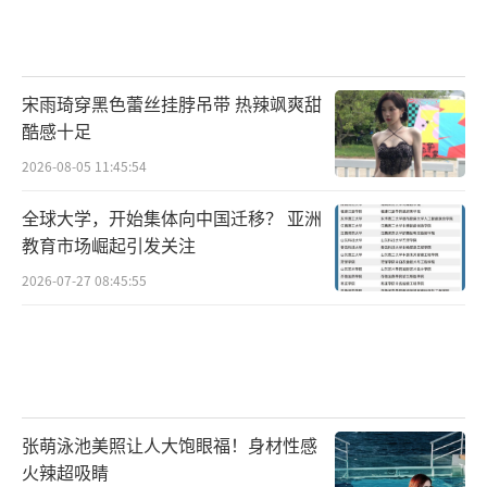
宋雨琦穿黑色蕾丝挂脖吊带 热辣飒爽甜
酷感十足
2026-08-05 11:45:54
全球大学，开始集体向中国迁移？ 亚洲
教育市场崛起引发关注
2026-07-27 08:45:55
张萌泳池美照让人大饱眼福！身材性感
火辣超吸睛