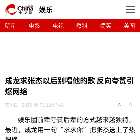
娱乐
明星
电影
电视
爆料
搞笑
美图
成龙求张杰以后别唱他的歌 反向夸赞引
爆网络
文小娱
2026-05-31 12:57:41
娱乐圈前辈夸赞后辈的方式越来越独特。
最近，成龙用一句“求求你”把张杰送上了热
搜榜。