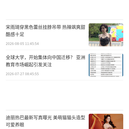
宋雨琦穿黑色蕾丝挂脖吊带 热辣飒爽甜
酷感十足
2026-08-05 11:45:54
全球大学，开始集体向中国迁移？ 亚洲
教育市场崛起引发关注
2026-07-27 08:45:55
迪丽热巴最新写真曝光 美萌猫猫头造型
可爱养眼