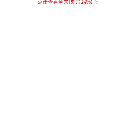
年3月与闺蜜庆生，6月公开亮相被赞“宝刀未
点击查看全文(剩余
14
%)
老”，身材管理依然在线。她曾坦言：“朱家
鼎给我的爱足够一生”，其深情专一的形象深
入人心。
（责任编辑：zx0176）