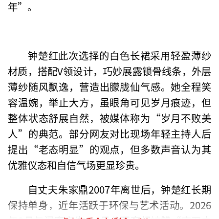
年”。
钟楚红此次选择的白色长裙采用轻盈薄纱
材质，搭配V领设计，巧妙展露锁骨线条，外层
薄纱随风飘逸，营造出朦胧仙气感。她全程笑
容温婉，举止大方，虽眼角可见岁月痕迹，但
整体状态舒展自然，被媒体称为“岁月不败美
人”的典范。部分网友对比现场年轻主持人后
提出“老态明显”的观点，但多数声音认为其
优雅仪态和自信气场更显珍贵。
自丈夫朱家鼎2007年离世后，钟楚红长期
保持单身，近年活跃于环保与艺术活动。2026