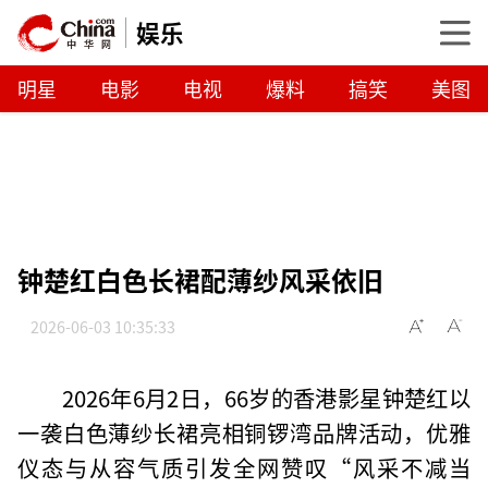
娱乐
明星
电影
电视
爆料
搞笑
美图
钟楚红白色长裙配薄纱风采依旧
2026-06-03 10:35:33
2026年6月2日，66岁的香港影星钟楚红以
一袭白色薄纱长裙亮相铜锣湾品牌活动，优雅
仪态与从容气质引发全网赞叹“风采不减当