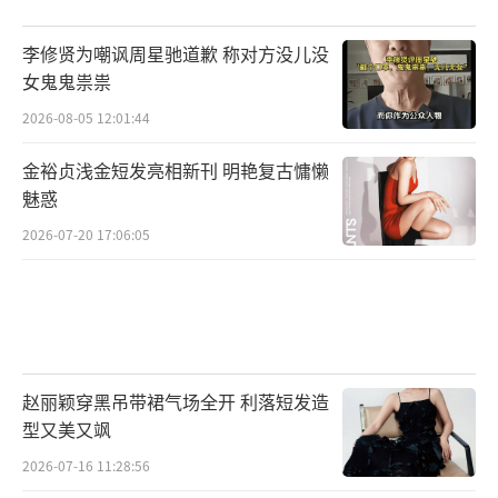
李修贤为嘲讽周星驰道歉 称对方没儿没
女鬼鬼祟祟
2026-08-05 12:01:44
金裕贞浅金短发亮相新刊 明艳复古慵懒
魅惑
2026-07-20 17:06:05
赵丽颖穿黑吊带裙气场全开 利落短发造
型又美又飒
2026-07-16 11:28:56