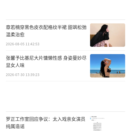
章若楠穿黑色皮衣配格纹半裙 甜飒松弛
温柔治愈
2026-08-05 11:42:53
张馨予比基尼大片慵懒性感 身姿曼妙尽
显女人味
2026-07-30 13:39:23
罗正工作室回应争议：太入戏亲女演员
纯属造谣