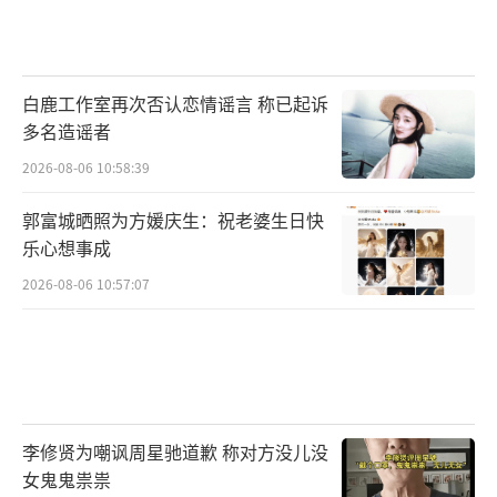
白鹿工作室再次否认恋情谣言 称已起诉
多名造谣者
2026-08-06 10:58:39
郭富城晒照为方媛庆生：祝老婆生日快
乐心想事成
2026-08-06 10:57:07
李修贤为嘲讽周星驰道歉 称对方没儿没
女鬼鬼祟祟