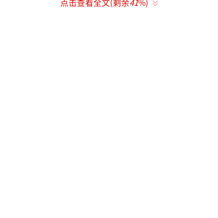
点击查看全文(剩余
41
%)
栓堵塞脑血管。宁波医院半月内接诊3名年轻患
者因按摩后出现脑梗，症状包括肢体麻木、行
走不稳等。高风险操作包括：暴力扭颈、重按
斜方肌上段、筋膜枪直击颈部血管区等。
加重原有疾病
脊髓型颈椎病（手脚麻木、走路发飘）：
绝对禁忌按摩正骨，外力易致瘫痪；
急性椎间盘突出：神经处于炎症水肿期，
按压会加重突出；
骨质疏松/骨折患者：可能引发颈椎骨折。
（责任编辑：zx0176）