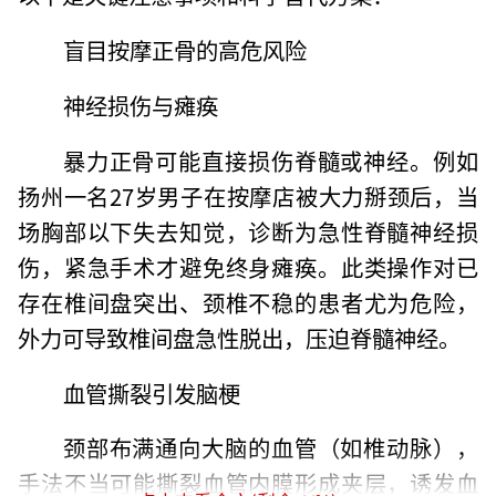
盲目按摩正骨的高危风险
神经损伤与瘫痪
暴力正骨可能直接损伤脊髓或神经。例如
扬州一名27岁男子在按摩店被大力掰颈后，当
场胸部以下失去知觉，诊断为急性脊髓神经损
伤，紧急手术才避免终身瘫痪。此类操作对已
存在椎间盘突出、颈椎不稳的患者尤为危险，
外力可导致椎间盘急性脱出，压迫脊髓神经。
血管撕裂引发脑梗
颈部布满通向大脑的血管（如椎动脉），
手法不当可能撕裂血管内膜形成夹层，诱发血