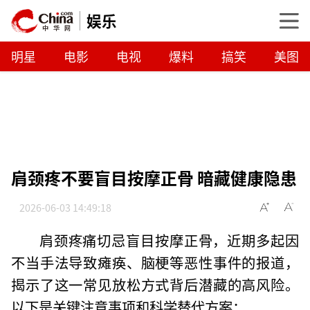
娱乐
明星
电影
电视
爆料
搞笑
美图
肩颈疼不要盲目按摩正骨 暗藏健康隐患
2026-06-03 14:49:18
肩颈疼痛切忌盲目按摩正骨，近期多起因
不当手法导致瘫痪、脑梗等恶性事件的报道，
揭示了这一常见放松方式背后潜藏的高风险。
以下是关键注意事项和科学替代方案：