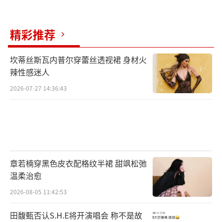
精彩推荐
坎蒂丝斯瓦内普尔穿蕾丝透视裙 身材火
辣性感迷人
2026-07-27 14:36:43
章若楠穿黑色皮衣配格纹半裙 甜飒松弛
温柔治愈
2026-08-05 11:42:53
田馥甄否认S.H.E将开演唱会 称不是故