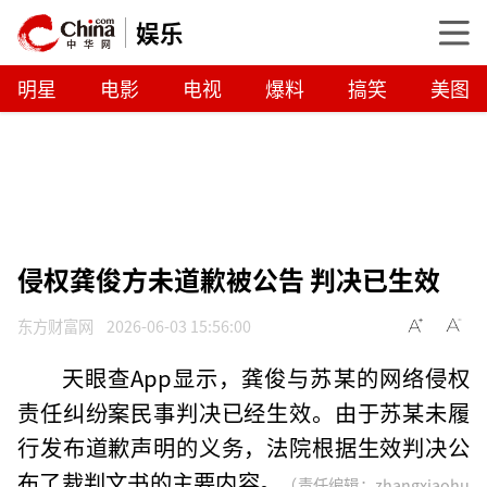
娱乐
明星
电影
电视
爆料
搞笑
美图
侵权龚俊方未道歉被公告 判决已生效
东方财富网
2026-06-03 15:56:00
天眼查App显示，龚俊与苏某的网络侵权
责任纠纷案民事判决已经生效。由于苏某未履
行发布道歉声明的义务，法院根据生效判决公
布了裁判文书的主要内容。
（责任编辑：zhangxiaohu