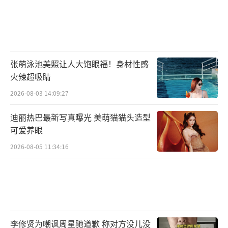
张萌泳池美照让人大饱眼福！身材性感
火辣超吸睛
2026-08-03 14:09:27
迪丽热巴最新写真曝光 美萌猫猫头造型
可爱养眼
2026-08-05 11:34:16
李修贤为嘲讽周星驰道歉 称对方没儿没