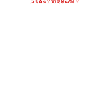
点击查看全文(剩余
69
%)
改为“陈星旭陈星旭--CHEN先生 李雪李一桐Q
（按姓氏笔画排序）”。陈星旭排在第一位，
李一桐放在其后，同时标注了按姓氏笔画排
序。李一桐的本名为“李雪”，此次官宣中首
次以“李雪”标注，艺名“李一桐”以括号形
式保留在后方。其他使用艺名的演员同样被标
注了原名，如王弘毅、黄奕（原名黄羿）、邓
尚（原名邓凯）、叶新（原名叶祖新）、李泽
（原名黑泽）等。
原本属于“领衔主演”的王弘毅、刘琳、
黄羿被降级为“特别出演”。特别出演名单共1
0人，按姓氏笔画排序，并严格限定在10位以
内，符合新规要求。调整后的领衔主演仅保留