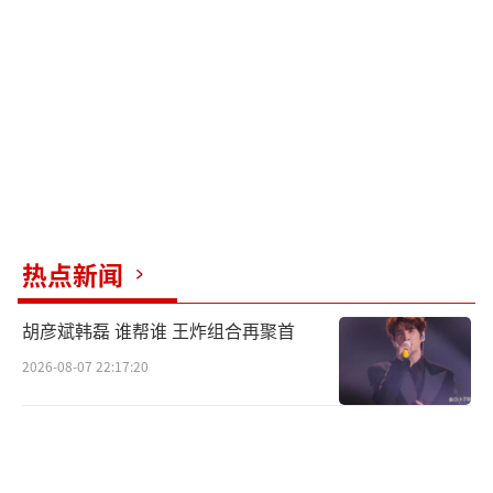
陈星旭和李一桐两位，不再有其他领衔主演。
2026年出台的番位新规要求演员署名必须
按姓氏笔画排序，且必须使用演员真实姓名。
新规同时规定，演员头衔只能分为“领衔主
演”“特别出演”“主演”三类，禁止巧立名
目。《金枝》成为番位新规颁布后，首部严格
按照真名姓氏笔画排序的剧集。李一桐及其团
热点新闻
队主动对接剧组，按最新规范调整了所有宣传
物料的署名顺序。她此前多次在采访中表
胡彦斌韩磊 谁帮谁 王炸组合再聚首
示“不在意番位，演好角色最重要”，此次调
2026-08-07 22:17:20
整被认为是对自己一贯立场的践行。多家媒体
和网友称她是“内娱新规第一人”。
6月16日，《金枝》官方微博一次性替换了