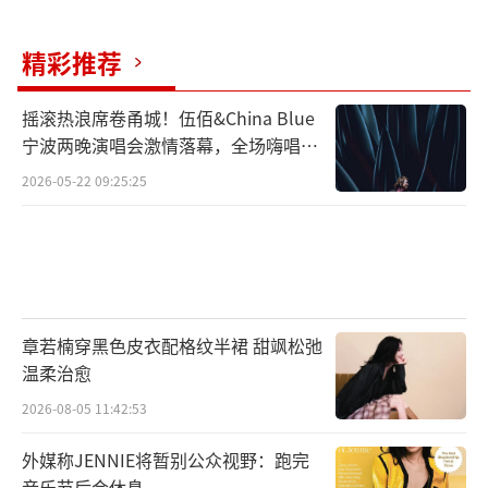
精彩推荐
摇滚热浪席卷甬城！伍佰&China Blue
宁波两晚演唱会激情落幕，全场嗨唱氛
围炸裂
2026-05-22 09:25:25
章若楠穿黑色皮衣配格纹半裙 甜飒松弛
温柔治愈
2026-08-05 11:42:53
外媒称JENNIE将暂别公众视野：跑完
音乐节后会休息