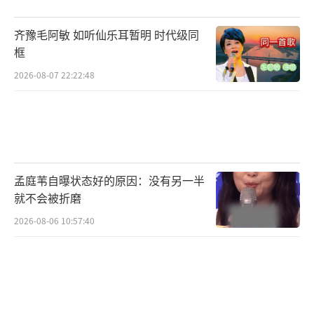
此前所有物料的署名格式，包括海报、剧照、
齐豫毛阿敏 如听仙乐耳暂明 时代级同
预约页面等。不仅领衔主演，特别出演名单也
框
同时按姓氏笔画重新排序，并标注了每位演员
2026-08-07 22:22:48
的本名。此前2月发布的海报和文案中“排名不
分先后”的表述被彻底删除。
《金枝》的署名调整标志着番位新规从文
件走向实质性执行，后续其他剧集将参照此模
孟庭苇自曝状态好的原因：没有另一半
式进行署名。按姓氏笔画排序消除了过去“字
就不会被折磨
母排序”“女前男后”“平番争议”等人为博
2026-08-06 10:57:40
弈空间。使用演员本名有助于统一宣传口径，
减少因艺名排序引发的额外纠纷。李一桐的主
动配合为行业树立了正面示范，推动番位乱象
的整治回归到作品内容本身。
（责任编辑：0882）