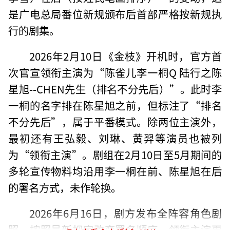
是广电总局番位新规颁布后首部严格按新规执
行的剧集。
2026年2月10日《金枝》开机时，官方首
次官宣领衔主演为“陈雀儿李一桐Q 陆行之陈
星旭--CHEN先生（排名不分先后）”。此时李
一桐的名字排在陈星旭之前，但标注了“排名
不分先后”，属于平番模式。除两位主演外，
最初还有王弘毅、刘琳、黄羿等演员也被列
为“领衔主演”。剧组在2月10日至5月期间的
多轮宣传物料均沿用李一桐在前、陈星旭在后
的署名方式，未作轮换。
2026年6月16日，剧方发布全阵容角色剧
照，按照最新规定改变署名顺序。领衔主演更