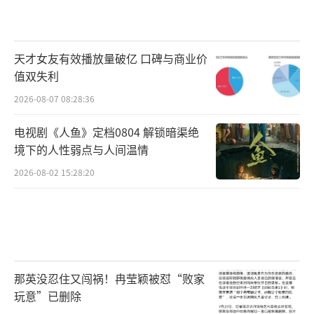
天才女友有效播放量破亿 口碑与商业价
值双失利
2026-08-07 08:28:36
电视剧《人鱼》定档0804 解锁暗渠绝
境下的人性弱点与人间温情
2026-08-02 15:28:20
那英没忍住又闯祸！冉莹颖被怼“败家
玩意”已删除