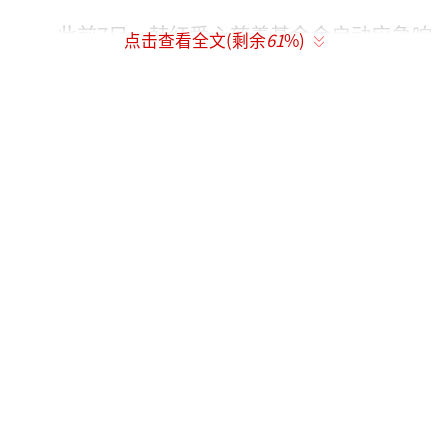
此前7日，韩红爱心慈善基金会启动应急响
点击查看全文(剩余
61
%)
应机制，支持广西抢险救灾与灾后重建工作。
基金会统筹调配了200万元应急物资，并向广西
慈善联合总会定向捐赠200万元，用于灾区群众
安置及基础民生保障工作。此外，还计划实地
走访调研了解受灾情况，按需开展后续援助工
作。
灾情发生后，演员张凌赫通过壹基金与其
他公益基金会、互联网公益平台及爱心商家和
网友共同参与救灾行动，向广西洪涝灾区提供
首批应急食品28500份、救灾温暖箱2000个、
过渡安置箱1000个及夏季儿童温暖包1000个。
壹基金联合可口可乐中国系统同步提供了首批4