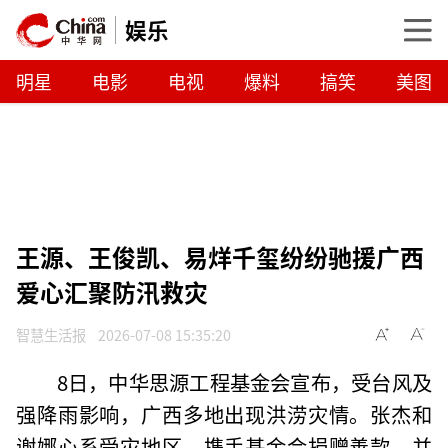
娱乐
明星
电影
电视
爆料
搞笑
美图
王源、王俊凯、易烊千玺纷纷驰援广西
爱心汇聚防汛救灾
智慧生活报
2026-07-08 15:35:20
8日，中华思源工程基金会宣布，受台风及
强降雨影响，广西多地出现洪涝灾情。张杰和
谢娜心系受灾地区，携手基金会捐赠善款，并