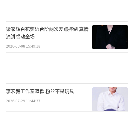
锋舟、重型无人机、发电机、移动餐车等设
备，连夜出发前往灾区开展救援工作。
（责任编辑：0882）
梁家辉百花奖迈台阶两次差点摔倒 真情
演讲感动全场
2026-08-08 15:49:18
李宏毅工作室道歉 粉丝不是玩具
2026-07-29 11:44:37