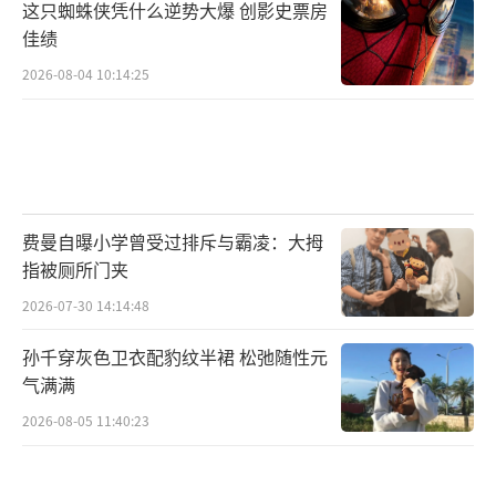
这只蜘蛛侠凭什么逆势大爆 创影史票房
佳绩
2026-08-04 10:14:25
费曼自曝小学曾受过排斥与霸凌：大拇
指被厕所门夹
2026-07-30 14:14:48
孙千穿灰色卫衣配豹纹半裙 松弛随性元
气满满
2026-08-05 11:40:23