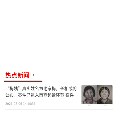
8000瓶饮用水。这些物资已于7月6日晚启运发
往广西横州。
广西籍艺人檀健次第一时间为家乡捐赠人
民币100万元，助力防汛驰援行动。他此前已通
过黄晓明明天爱心基金捐赠善款，并向灾区发
出4000份家庭应急物资包。7月6日晚，黄晓明
明天爱心基金联合12位爱心艺人捐赠善款，并
向灾区发出4000份家庭应急物资包。每份物资
热点新闻
包包含保温毯、救生哨、雨衣、碘伏棉棒、消
毒凝胶、医用绷带、纱布片、毛巾、硫磺皂、
“梅姨”真实姓名为谢家梅，长相或将
纸巾、创口贴、洗发水、牙刷牙膏、太阳能多
公布，案件已进入审查起诉环节 案件迎
来新进展
功能声光示警手电等20余种医用和生活物资。
2026-08-06 14:10:36
同时，多支救援队携带紧急救灾物资，包括冲